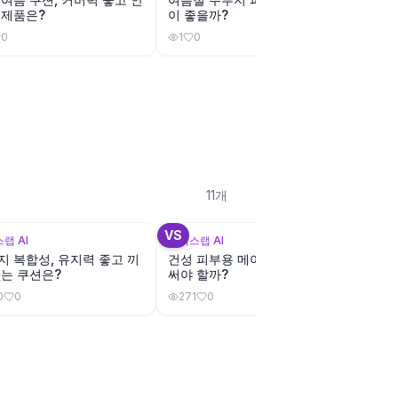
 제품은?
이 좋을까?
션 v
을까?
0
1
0
2
0
11
개
+
4
+
3
VS
VS
랩 AI
뷰틱스랩 AI
뷰틱스랩
지 복합성, 유지력 좋고 끼
건성 피부용 메이크업 픽서, 뭘
건성 
없는 쿠션은?
써야 할까?
쿠션,
0
0
271
0
224