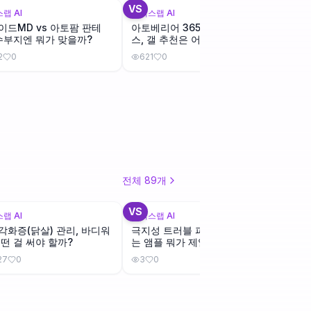
VS
VS
랩 AI
뷰틱스랩 AI
뷰틱스랩
이드MD vs 아토팜 판테
아토베리어 365크림 vs 플러
장벽크
 수부지엔 뭐가 맞을까?
스, 갤 추천은 어느 쪽?
이드 
vs 
2
0
621
0
531
전체
89
개
+
1
VS
VS
랩 AI
뷰틱스랩 AI
뷰틱스랩
각화증(닭살) 관리, 바디워
극지성 트러블 피부, 진정 잘되
민감성
어떤 걸 써야 할까?
는 앰플 뭐가 제일 좋을까?
vs 
27
0
3
0
0