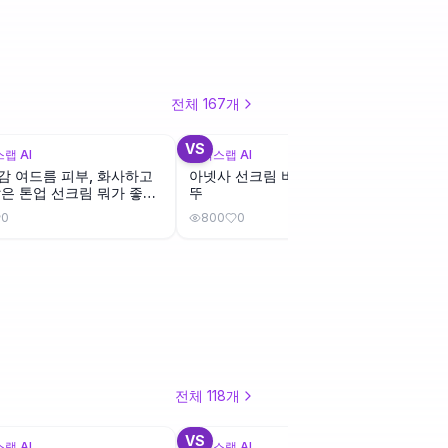
전체
167
개
+
3
VS
VS
랩 AI
뷰틱스랩 AI
뷰틱스랩
감 여드름 피부, 화사하고
아넷사 선크림 비교: 금뚜 vs 핑
물놀이
같은 톤업 선크림 뭐가 좋을
뚜
림, 
0
800
0
5
0
전체
118
개
+
1
+
1
VS
VS
랩 AI
뷰틱스랩 AI
뷰틱스랩