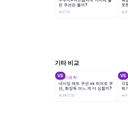
은 쿠션은 뭘까?
웃톤
까?
2
0
3
기타 비교
VS
VS
뷰틱스랩 AI
뷰틱
네이밍 매트 쿠션 vs 히어로 쿠
각질
션, 화장독 어느 게 더 심할까?
뭐가
387
0
4