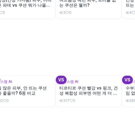
 파데 vs 쿠션 뭐가 나을
는 쿠션은 뭘까?
뜨는
0
3
0
4
+
4
VS
VS
스랩 AI
뷰틱스랩 AI
뷰틱스
 많은 피부, 안 뜨는 쿠션
티르티르 쿠션 빨강 vs 핑크, 건
수부
 좋을까? 6종 비교
성 복합성 피부엔 어떤 게 더 좋
임 
을까?
12
0
317
0
28