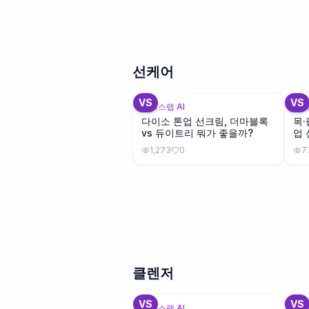
선케어
VS
VS
뷰틱스랩 AI
뷰틱
다이소 톤업 선크림, 더마블록
목·
vs 듀이트리 뭐가 좋을까?
업 
1,273
0
7
클렌저
+
2
VS
VS
뷰틱스랩 AI
뷰틱