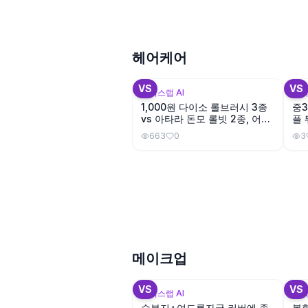
헤어케어
+
3
VS
VS
뷰틱스랩 AI
뷰틱
1,000원 다이소 롤브러시 3종
중3
vs 아타라 돈모 롤빗 2종, 어떤
플 
걸 사야 할까?
663
0
3
메이크업
+
3
VS
VS
뷰틱스랩 AI
뷰틱
수부지+여드름자국 커버에 좋
복합