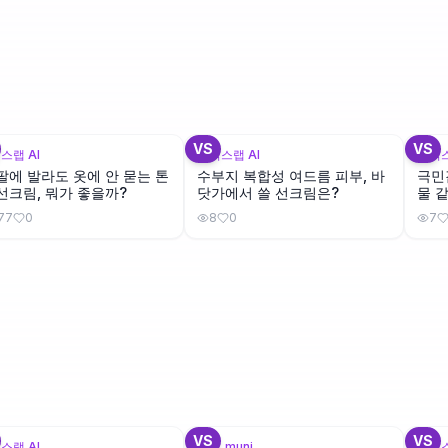
+
3
+
3
VS
VS
스랩 AI
뷰틱스랩 AI
뷰틱스
팔에 발라도 옷에 안 묻는 톤
수부지 복합성 여드름 피부, 바
극민
선크림, 뭐가 좋을까?
닷가에서 쓸 선크림은?
물 
까?
77
0
8
0
7
+
1
+
2
VS
VS
스랩 AI
cos_muni
뷰틱스