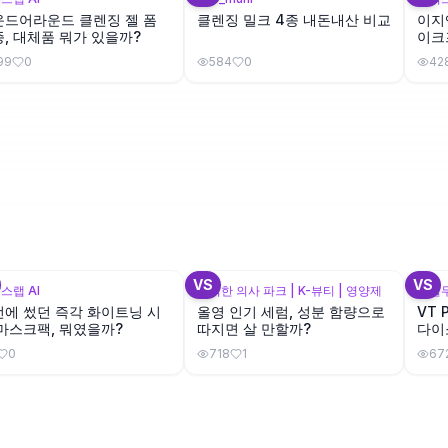
운드어라운드 클렌징 젤 폼
클렌징 밀크 4종 내돈내산 비교
이지
, 대체품 뭐가 있을까?
이크
할까
99
0
584
0
42
+
3
+
4
VS
VS
스랩 AI
솔직한 의사 파크 | K-뷰티 | 영양제
한별두
에 썼던 즉각 화이트닝 시
올영 인기 세럼, 성분 함량으로
VT 
마스크팩, 뭐였을까?
따지면 살 만할까?
다이
0
718
1
67