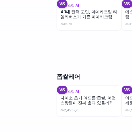
VS
VS
뷰틱스랩 AI
뷰틱
40대 탄력 고민, 마데카크림 타
에스
임리버스가 기존 마데카크림보
림,
다 나을까?
뭐
0
0
8
좁쌀케어
+
3
VS
VS
뷰틱스랩 AI
뷰틱
다이소 초기 여드름·좁쌀, 어떤
여드
스팟템이 진짜 효과 있을까?
제
2,495
3
1