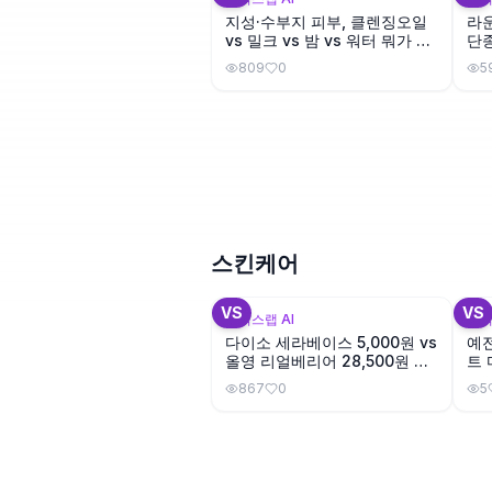
지성·수부지 피부, 클렌징오일
라
vs 밀크 vs 밤 vs 워터 뭐가 좋
단종
을까?
809
0
5
스킨케어
+
3
VS
VS
뷰틱스랩 AI
뷰틱
다이소 세라베이스 5,000원 vs
예전
올영 리얼베리어 28,500원 —
트 
성분이 얼마나 다를까?
867
0
5