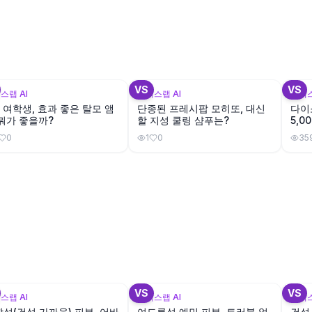
+
3
+
3
VS
VS
스랩 AI
뷰틱스랩 AI
뷰틱스
 여학생, 효과 좋은 탈모 앰
단종된 프레시팝 모히또, 대신
다이
뭐가 좋을까?
할 지성 쿨링 샴푸는?
5,0
분 
0
1
0
35
+
1
+
2
VS
VS
스랩 AI
뷰틱스랩 AI
뷰틱스
성(건성 가까움) 피부, 어바
여드름성 예민 피부, 트러블 없
건성