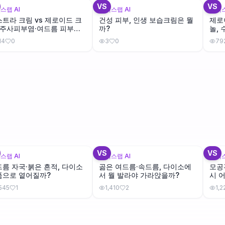
VS
VS
스랩 AI
뷰틱스랩 AI
뷰틱스
트라 크림 vs 제로이드 크
건성 피부, 인생 보습크림은 뭘
제로
 주사피부염·여드름 피부엔
까?
놀,
가 맞을까?
14
0
3
0
79
+
1
+
1
VS
VS
스랩 AI
뷰틱스랩 AI
뷰틱스
름 자국·붉은 흔적, 다이소
곪은 여드름·속드름, 다이소에
모공
품으로 옅어질까?
서 뭘 발라야 가라앉을까?
시 
,545
1
1,410
2
1,2