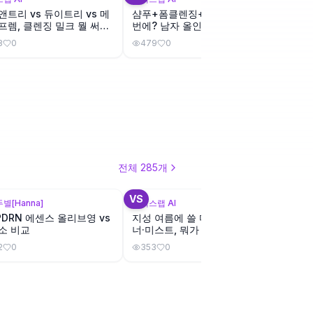
앤트리 vs 듀이트리 vs 메
샴푸+폼클렌징+바디워시 한
일본 
프렘, 클렌징 밀크 뭘 써야
번에? 남자 올인원 제품 비교
프리미
?
8
0
479
0
431
전체
285
개
+
3
VS
VS
별[Hanna]
뷰틱스랩 AI
뷰틱스랩
PDRN 에센스 올리브영 vs
지성 여름에 쓸 다이소 수분 토
건성+
소 비교
너·미스트, 뭐가 가장 가볍고 산
든 v
뜻할까?
을까?
2
0
353
0
317