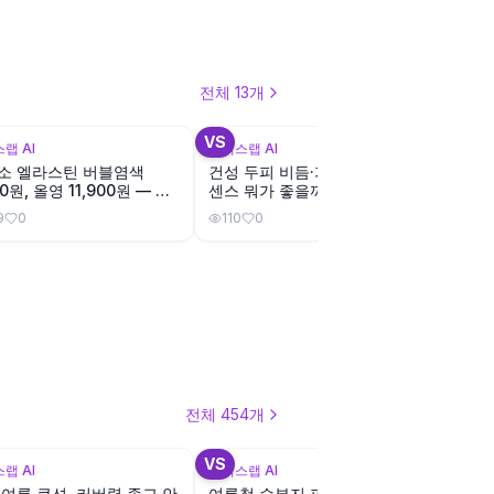
전체
13
개
+
2
+
3
VS
VS
랩 AI
뷰틱스랩 AI
뷰틱스랩
소 엘라스틴 버블염색
건성 두피 비듬·가려움, 두피 에
지루성
00원, 올영 11,900원 — 성
센스 뭐가 좋을까?
성 무
차이가 있을까?
9
0
110
0
102
전체
454
개
+
3
+
3
VS
VS
랩 AI
뷰틱스랩 AI
뷰틱스랩
 여름 쿠션, 커버력 좋고 안
여름철 수부지 피부, 어떤 쿠션
수부지