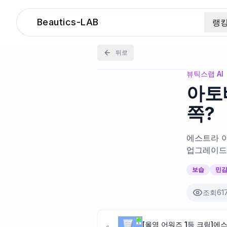
Beautics-LAB
랭
뒤로
뷰틱스랩 AI
아토
쪽?
에스트라 아
업그레이드
보습
민
조회
61
[올영 어워즈 1등 크림]에