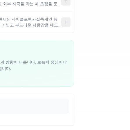
 외부 자극을 막는 데 초점을 둔
화를 중시하는 건성·민감성 피부에
 느껴질 수 있어 지성이나 여름철
실록세인·사이클로헥사실록세인 등
후 가볍고 부드러운 사용감을 내도록
베타인·만니톨 같은 수분 보습제가
한 피부 정돈감을 원하는 경우에 적
가 필요한 경우엔 오리지널 쪽이 더
설계 방향이 다릅니다. 보습력 중심이냐
합니다.