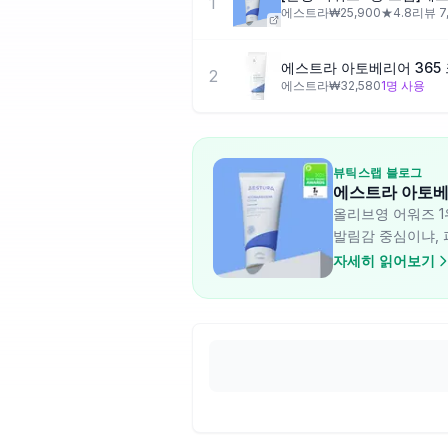
1
에스트라
₩
25,900
★
4.8
리뷰
7
에스트라 아토베리어 365 
2
에스트라
₩
32,580
1
명 사용
뷰틱스랩 블로그
에스트라 아토베리
올리브영 어워즈 1
발림감 중심이냐, 
자세히 읽어보기