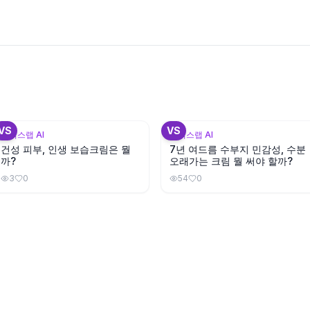
+
3
+
VS
VS
뷰틱스랩 AI
뷰틱스랩 AI
건성 피부, 인생 보습크림은 뭘
7년 여드름 수부지 민감성, 수분
까?
오래가는 크림 뭘 써야 할까?
3
0
54
0