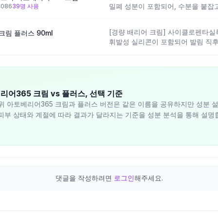
밀폐 성분이 포함되어, 수분을 붙잡고
,086
39
명 사용
설계입니다. 보습감과 피부 장벽 강
잘 맞을 수 있으나, 발림감이 무겁게
[경량 배리어 크림] 사이클로펜타
크림 플러스 90ml
사용 시 주의가 필요합니다.
휘발성 실리콘이 포함되어 발림 직
설계되어 있습니다. 오리지널 대비 
빠져 있어, 묵직한 보습감보다 산뜻
합하며, 극건성이나 보습 집중 케어
맞을 수 있습니다.
어365 크림 vs 플러스, 선택 기준
위 아토베리어365 크림과 플러스 버전은 같은 이름을 공유하지만 성분 
피부 상태와 계절에 따라 결과가 달라지는 기준을 성분 분석을 통해 설명
댓글을 작성하려면
로그인
해주세요.