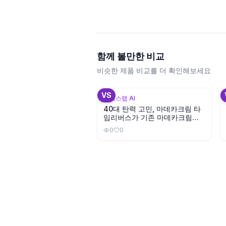
함께 볼만한 비교
비슷한 제품 비교를 더 확인해보세요
VS
뷰틱스랩 AI
40대 탄력 고민, 마데카크림 타
임리버스가 기존 마데카크림보
다 나을까?
0
0