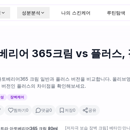
킹
성분분석
나의 스킨케어
루틴탐색
베리어 365크림 vs 플러스,
토베리어365 크림 일반과 플러스 버전을 비교합니다. 올리브영
 버전인 플러스의 차이점을 확인해보세요.
감성
장벽케어
7
찜하기
0
댓글
0
저장
0
공유
[저자극 보습 장벽 크림] 베타인·만
스트라 아토베리어365 크림 80ml