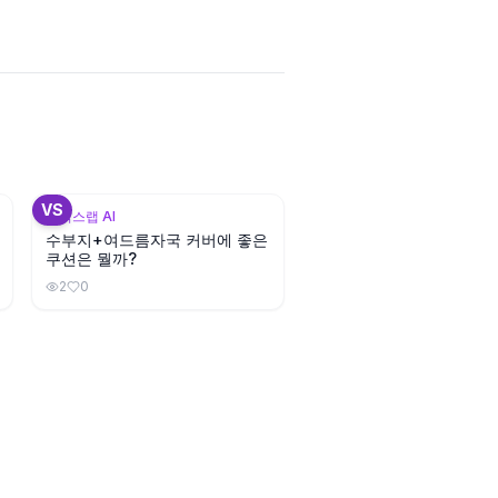
3
+
3
VS
뷰틱스랩 AI
수부지+여드름자국 커버에 좋은
쿠션은 뭘까?
2
0