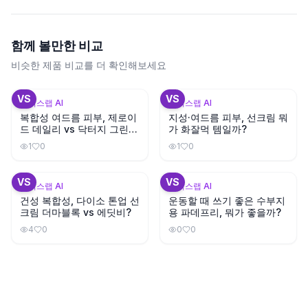
함께 볼만한 비교
비슷한 제품 비교를 더 확인해보세요
+
2
VS
VS
뷰틱스랩 AI
뷰틱스랩 AI
복합성 여드름 피부, 제로이
지성·여드름 피부, 선크림 뭐
드 데일리 vs 닥터지 그린마
가 화잘먹 템일까?
일드업 선크림?
1
0
1
0
+
3
VS
VS
뷰틱스랩 AI
뷰틱스랩 AI
건성 복합성, 다이소 톤업 선
운동할 때 쓰기 좋은 수부지
크림 더마블록 vs 에딧비?
용 파데프리, 뭐가 좋을까?
4
0
0
0