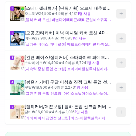
[스테디셀러특가] [단독기획] 오브제 내추럴 커버 로션 50g 단품/기획(+미니어처 10ml)
1
제품비교
오브제
₩
24,500
★
4.9
리뷰
4,131
1
명 사용
[블러 커버 로션] 비닐다이메티콘/메티콘실세스퀴옥세인 크로스폴리머가 모공과 흉터를 블러 처리하는 설계로, 울긋불긋한 피부톤과 여드름 흉터를 시각적으로 보정하려는 용도에 부합해요. 다만 화학 자외선 차단제 위주 구성이므로 해당 성분에 민감한 피부라면 주의가 필요하고, 블랙헤드 자체에 작용하는 성분은 없어 어디까지나 표면 보정에 집중된 제품이에요.
[모공,잡티커버] 미닉 미니멀 커버 로션 40ml (라이트베이지/내추럴베이지) 단품/기획
2
Login
미닉
₩
22,900
★
4.8
리뷰
693
1
명 사용
[실리콘 베이스 커버 로션] 메틸트라이메티콘·다이실록세인 중심의 실리콘 베이스로 가볍고 건조한 피니시를 내도록 설계되어 있어, 피지가 많거나 번들거림을 줄이고 싶은 남성에게 맞는 설계 방향이에요. 스페인감초뿌리추출물이 포함되어 붉은기 피부를 고려한 구성이나, 보습 성분이 적어 건성 경향이 있는 피부에는 당김이 느껴질 수 있어요.
[간편 베이스/잡티커버] 스타라이크 파데프리 톤업 선크림 50ml
3
스타라이크
₩
14,400
★
4.9
리뷰
6,724
1
명 사용
[지속력 중심 톤업 선크림] 트라이메틸실록시실리케이트와 메틸메타크릴레이트크로스폴리머 등 피막 형성제가 다수 포함되어 지속력과 피지 흡착에 특화된 설계예요. 블랙헤드가 있는 지성 피부에서 유분 번짐을 줄이는 데 맞는 구성이나, 물리적 자외선 차단제 비중이 높아 백탁이 생길 수 있고 피막감에 민감한 피부에는 답답하게 느껴질 수 있어요.
[붉은기커버] 구달 어성초 진정 그린 톤업 선크림 50ml 1+1 기획
4
구달
₩
18,900
★
4.6
리뷰
2,273
1
명 사용
[그린 진정 톤업 선크림] 아이소노닐아이소노나노에이트, 다이카프릴릴카보네이트, 다이아이소프로필세바케이트 등 다수의 에스터 오일 베이스에 그린 색조가 더해져 울긋불긋한 붉은기 보정에 설계 의도가 맞춰져 있어요. 다만 에몰리언트 오일 함량이 풍부해 블랙헤드가 있거나 지성 경향인 피부에는 모공을 자극할 수 있어 주의가 필요해요.
[잡티커버/매끈보정] 달바 톤업 선크림 커버 베이지 50ml
5
달바
₩
36,000
★
4.6
리뷰
1,016
1
명 사용
[커버 베이지 광안정 선크림] 비스-에칠헥실옥시페놀메톡시페닐트라이아진(Tinosorb S)을 포함한 고광안정성 자외선 차단제 조합으로 차단 성능 유지에 초점이 맞춰진 설계예요. 시어버터가 포함되어 있어 건조한 흉터 주변 피부에는 보습감 측면에서 맞는 구성이나, 톤업보다 커버 베이지 색조에 가까워 밝아 보이는 효과를 기대한다면 기대치를 조정할 필요가 있고, 블랙헤드 피부에는 시어버터가 부담이 될 수 있어요.