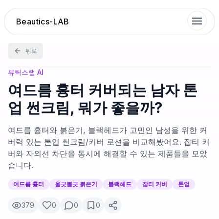
Beautics-LAB
뒤로
랭킹
뷰틱스랩 AI
여드름 흉터 커버되는 남자 톤
성분분석
업 썬크림, 뭐가 좋을까?
나의 스킨케어
여드름 흉터와 붉은기, 블랙헤드가 고민인 남성을 위한 커
버력 있는 톤업 썬크림/커버 로션을 비교해봤어요. 잡티 커
버와 자외선 차단을 동시에 해결할 수 있는 제품들을 모았
대화 이력
습니다.
찜 목록
여드름 흉터
울긋불긋 붉은기
블랙헤드
잡티 커버
톤업
379
0
0
0
루틴탐색