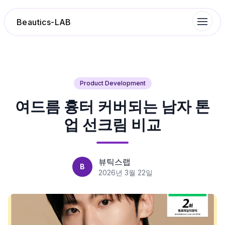
Beautics-LAB
랭킹
Product Development
여드름 흉터 커버되는 남자 톤
성분분석
업 선크림 비교
나의 스킨케어
대화 이력
뷰틱스랩
B
2026년 3월 22일
찜 목록
루틴탐색