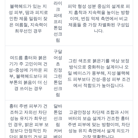
라이
블랙헤드가 있는 지
피막 형성 성분 중심의 설계로 피
크
성 피부, 땀과 피지로
지 흡착과 지속력을 높이는 방향
파데
인한 제품 밀림이 잦
이며, 번짐 억제 측면에서 비교
프리
은 여름철, 지속력이
제품들 중 가장 차별화된 구성입
톤업
최우선인 경우
니다.
선크
림
구달
여드름 흉터와 붉은
어성
그린 색조로 붉은기를 색상 보정
기가 주 고민이며 건
초
방식으로 중화하는 설계이나 오
성-중성에 가까운 피
진정
일 베이스가 풍부해, 지성·블랙헤
부, 블랙헤드보다 피
그린
드 피부보다 건성-중성 피부 조건
부톤의 붉음이 더 신
톤업
에서 적합도가 높아집니다.
경 쓰이는 경우
선크
림
흉터 주변 피부가 건
달바
조하고 자외선 차단
톤업
고광안정성 차단제 조합과 시어
성능 유지가 최우선
선크
버터의 보습 설계가 건조한 흉터
인 경우, 밝은 피부 보
림
주변 피부에 맞는 방향이며, 차단
정보다 안정적인 차
커버
성능 유지 측면에서 설계 의도가
단이 목적인 건성 피
베이
가장 명확합니다.