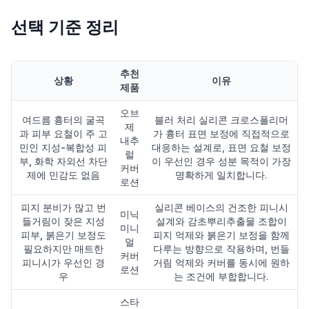
선택 기준 정리
추천
상황
이유
제품
오브
여드름 흉터의 굴곡
블러 처리 실리콘 크로스폴리머
제
과 피부 요철이 주 고
가 흉터 표면 보정에 직접적으로
내추
민인 지성-복합성 피
대응하는 설계로, 표면 요철 보정
럴
부, 화학 자외선 차단
이 우선인 경우 성분 목적이 가장
커버
제에 민감도 없음
명확하게 일치합니다.
로션
피지 분비가 많고 번
실리콘 베이스의 건조한 피니시
미닉
들거림이 잦은 지성
설계와 감초뿌리추출물 조합이
미니
피부, 붉은기 보정도
피지 억제와 붉은기 보정을 함께
멀
필요하지만 매트한
다루는 방향으로 작용하며, 번들
커버
피니시가 우선인 경
거림 억제와 커버를 동시에 원하
로션
우
는 조건에 부합합니다.
스타