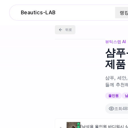
Beautics-LAB
랭
뒤로
뷰틱스랩 AI
샴푸
제품
샴푸, 세안
들께 추천해
올인원
조회
48
[남성용 올인원 바디워시 