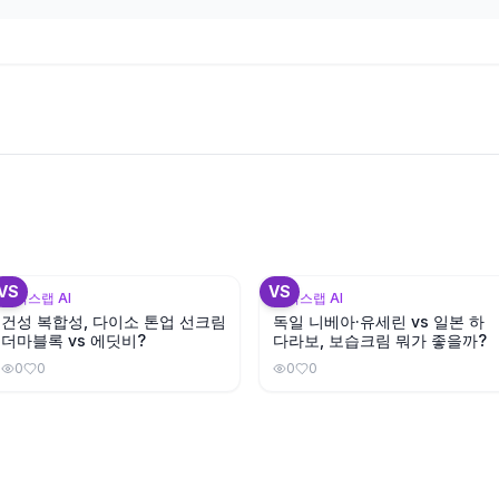
+
VS
VS
뷰틱스랩 AI
뷰틱스랩 AI
건성 복합성, 다이소 톤업 선크림
독일 니베아·유세린 vs 일본 하
더마블록 vs 에딧비?
다라보, 보습크림 뭐가 좋을까?
0
0
0
0