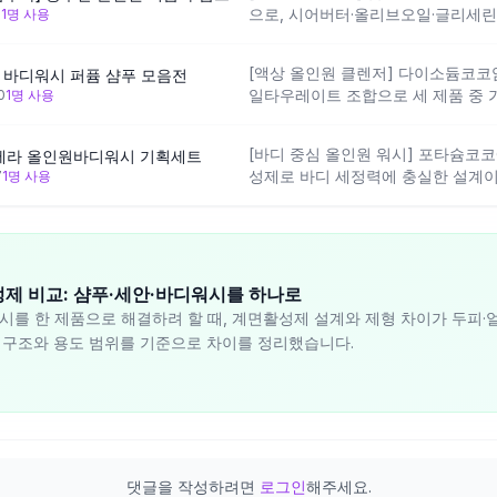
으로, 시어버터·올리브오일·글리세린
6
1
명 사용
방향으로 설계되어 있어요. 살리실
글라이콜의 체취 억제 기능도 포함되어
[액상 올인원 클렌저] 다이소듐코
 바디워시 퍼퓸 샴푸 모음전
품과 사용감이 다를 수 있는 점은 참
일타우레이트 조합으로 세 제품 중 
0
1
명 사용
고 있어, 세안과 샴푸를 겸용할 때 
페퍼민트·애플민트 추출물이 사용 
[바디 중심 올인원 워시] 포타슘코
르테라 올인원바디워시 기획세트
어 있으며, 민감한 두피나 피부에도
성제로 바디 세정력에 충실한 설계이
7
1
명 사용
에요.
은 pH로 인해 두피나 얼굴에 매일 
제품명에 '등드름·가드름' 케어를 
된 설계로, 샴푸·세안 겸용 시에는 
좋아요.
정제 비교: 샴푸·세안·바디워시를 하나로
워시를 한 제품으로 해결하려 할 때, 계면활성제 설계와 제형 차이가 두피
분 구조와 용도 범위를 기준으로 차이를 정리했습니다.
댓글을 작성하려면
로그인
해주세요.