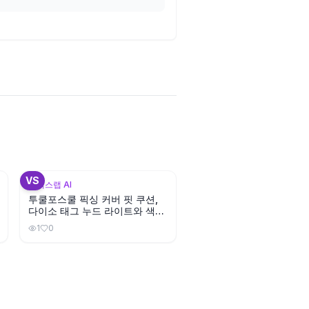
3
+
1
VS
뷰틱스랩 AI
투쿨포스쿨 픽싱 커버 핏 쿠션,
다이소 태그 누드 라이트와 색상
이 비슷할까?
1
0