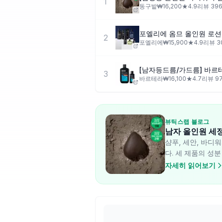
1
동구밭
₩
16,200
★
4.9
리뷰
39
포엘리에 옴므 올인원 로션
2
포엘리에
₩
15,900
★
4.9
리뷰
3
[남자등드름/가드름] 바
3
바르테라
₩
16,100
★
4.7
리뷰
9
뷰틱스랩 블로그
남자 올인원 세
샴푸, 세안, 바디
다. 세 제품의 성
자세히 읽어보기