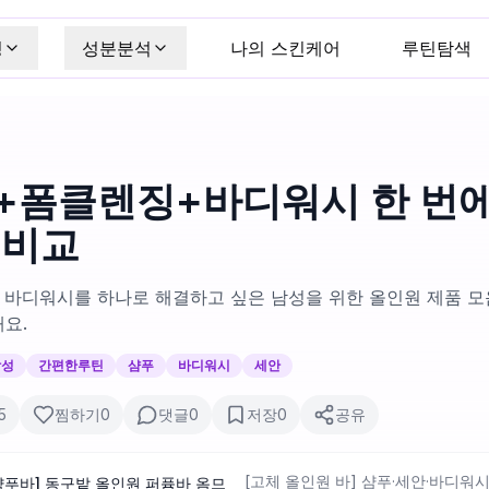
킹
성분분석
나의 스킨케어
루틴탐색
+폼클렌징+바디워시 한 번에
 비교
, 바디워시를 하나로 해결하고 싶은 남성을 위한 올인원 제품 모
요.
남성
간편한루틴
샴푸
바디워시
세안
5
찜하기
0
댓글
0
저장
0
공유
[고체 올인원 바] 샴푸·세안·바디워
샴푸바] 동구밭 올인원 퍼퓸바 옴므