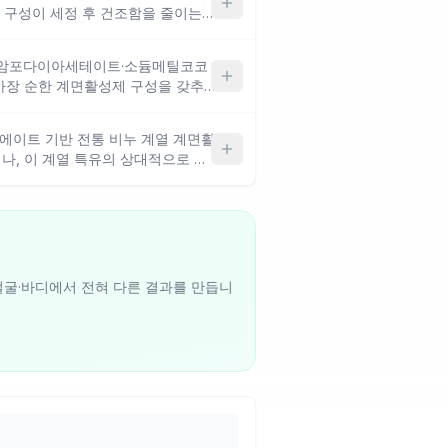
 구성이 세정 후 건조함을 줄이는
릭애씨드의 각질 케어 기능과 데실렌
 있으나, 고체 바 형태라 액상 제
코암포다이아세테이트·소듐메틸코코
고하세요.
가장 순한 계면활성제 구성을 갖추
자극 부담이 적은 설계예요. 티트리·
후 청량감을 더하는 방향으로 구성되
코에이트 기반 전통 비누 계열 계면활
 비교적 유연하게 적용 가능한 편이
나, 이 계열 특유의 상대적으로 높
사용하면 자극감이 생길 수 있어요.
전면에 내세운 만큼 바디 용도에 특화
피부 반응을 살펴가며 사용하는 것이
·얼굴·바디에서 전혀 다른 결과를 만듭니