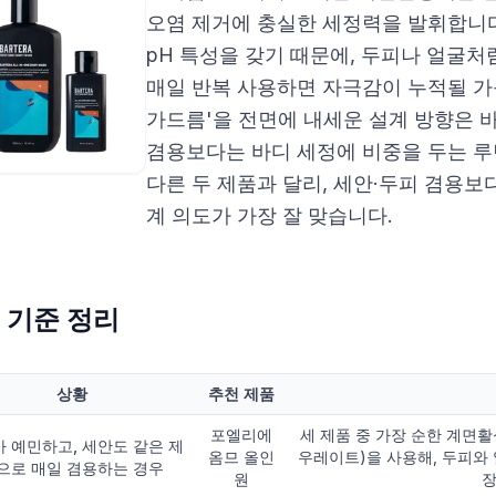
오염 제거에 충실한 세정력을 발휘합니다
pH 특성을 갖기 때문에, 두피나 얼굴처
매일 반복 사용하면 자극감이 누적될 가
가드름'을 전면에 내세운 설계 방향은 바
겸용보다는 바디 세정에 비중을 두는 루
다른 두 제품과 달리, 세안·두피 겸용보
계 의도가 가장 잘 맞습니다.
 기준 정리
상황
추천 제품
포엘리에
세 제품 중 가장 순한 계
 예민하고, 세안도 같은 제
옴므 올인
우레이트)을 사용해, 두피와 
으로 매일 겸용하는 경우
원
장