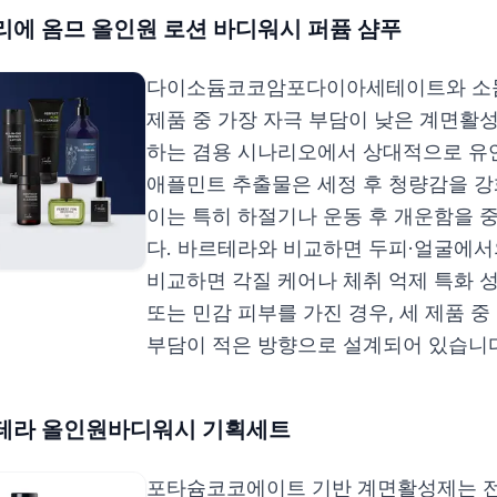
리에 옴므 올인원 로션 바디워시 퍼퓸 샴푸
다이소듐코코암포다이아세테이트와 소
제품 중 가장 자극 부담이 낮은 계면활성
하는 겸용 시나리오에서 상대적으로 유
애플민트 추출물은 세정 후 청량감을 강
이는 특히 하절기나 운동 후 개운함을 
다. 바르테라와 비교하면 두피·얼굴에서
비교하면 각질 케어나 체취 억제 특화 
또는 민감 피부를 가진 경우, 세 제품 
부담이 적은 방향으로 설계되어 있습니다
테라 올인원바디워시 기획세트
포타슘코코에이트 기반 계면활성제는 전통