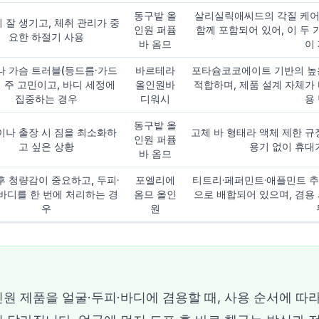
동구밭 올
살리실릭애씨드의 각질 케어
 잘 생기고, 체취 관리가 중
인원 퍼퓸
함께 포함되어 있어, 이 두 
요한 하절기 사용
바 옴므
이
나 가슴 트러블(등드름·가드
바르테라
포타슘코코에이트 기반의 높은
이 주 고민이고, 바디 세정에
올인원바
적합하며, 제품 설계 자체가
집중하는 경우
디워시
용
동구밭 올
이나 출장 시 짐을 최소화하
고체 바 형태라 액체 제한 규
인원 퍼퓸
고 싶은 상황
용기 없이 휴대
바 옴므
후 청량감이 중요하고, 두피·
포엘리에
티트리·페퍼민트·애플민트 추
바디를 한 번에 처리하는 경
옴므 올인
으로 배합되어 있으며, 겸용
우
원
원 제품을 얼굴·두피·바디에 겸용할 때, 사용 순서에 따