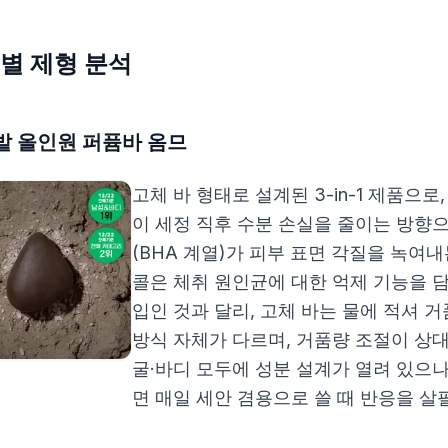
별 제형 분석
밭 올인원 퍼퓸바 옴므
고체 바 형태로 설계된 3-in-1 제품으
이 세정 직후 수분 손실을 줄이는 방향
(BHA 계열)가 피부 표면 각질을 녹여
콜은 체취 원인균에 대한 억제 기능을 담
입인 것과 달리, 고체 바는 물에 적셔 
방식 자체가 다르며, 거품량 조절이 상대
굴·바디 모두에 성분 설계가 열려 있으
면 매일 세안 겸용으로 쓸 때 반응을 살