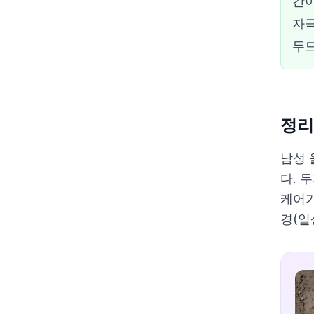
간이
자극
두
정리
남성 
다. 
케어가
경(일