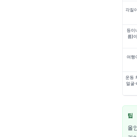
각질이
등이
름)
여행
운동 
얼굴·
팁
올인