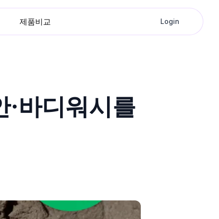
제품비교
Login
세안·바디워시를