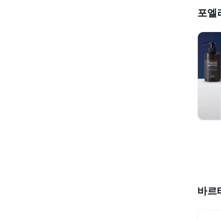
포엘
바르