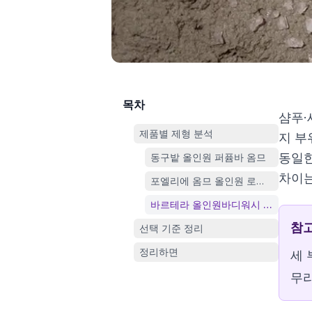
목차
샴푸·
제품별 제형 분석
지 부
동일한
동구밭 올인원 퍼퓸바 옴므
차이는
포엘리에 옴므 올인원 로션 바디워시 
바르테라 올인원바디워시 기획세트
참
선택 기준 정리
정리하면
세 
무리