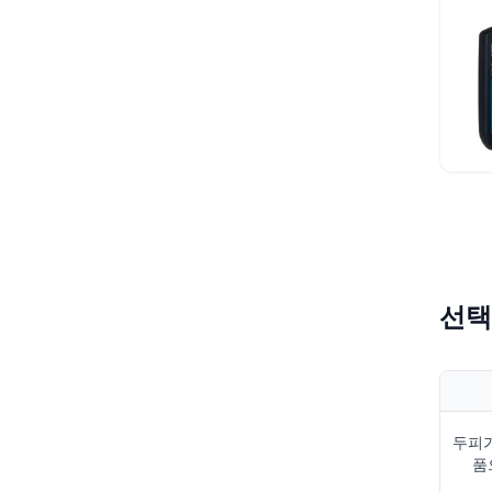
선택
두피가
품