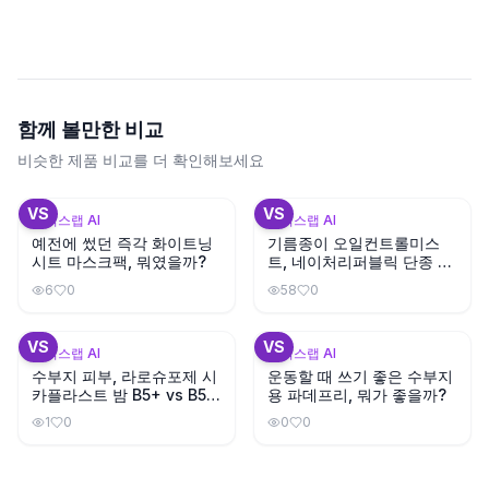
함께 볼만한 비교
비슷한 제품 비교를 더 확인해보세요
+
3
+
1
VS
VS
뷰틱스랩 AI
뷰틱스랩 AI
예전에 썼던 즉각 화이트닝
기름종이 오일컨트롤미스
시트 마스크팩, 뭐였을까?
트, 네이처리퍼블릭 단종 대
체템은?
6
0
58
0
+
3
VS
VS
뷰틱스랩 AI
뷰틱스랩 AI
수부지 피부, 라로슈포제 시
운동할 때 쓰기 좋은 수부지
카플라스트 밤 B5+ vs B5
용 파데프리, 뭐가 좋을까?
뭐가 다를까?
1
0
0
0