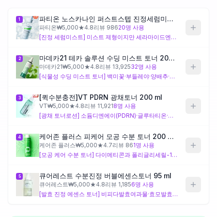
파티온 노스카나인 퍼스트스텝 진정세럼미스트 150 ml
1
제품비교
파티온
₩
5,000
★
4.8
리뷰
986
20
명 사용
[진정 세럼미스트] 미스트 제형이지만 세라마이드엔피·자일리톨·피토스테릴/옥틸도데실라우로일글루타메이트 등 장벽 보완 성분과 징크피씨에이·흰버드나무껍질추출물·녹차·쑥잎추출물 등 이 제품에만 있는 복합 진정·피지 밸런싱 성분이 함께 설계되어 있어요. 단순한 수분 보충보다 여름철 지성·트러블성 피부의 진정과 피지 컨트롤을 동시에 노리는 구성이에요. 다만 세럼급 복합 성분으로 구성되어 있어 가볍고 산뜻한 수분감만 원하는 분께는 기대와 체감이 다를 수 있어요.
Login
마데카21 테카 솔루션 수딩 미스트 토너 200 ml
2
마데카21
₩
5,000
★
4.8
리뷰
13,925
32
명 사용
[식물성 수딩 미스트 토너] 백미꽃·부들레야·양배추·브로콜리 등 다수의 식물 복합 추출물과 글리세릴글루코사이드·베타인을 고유 성분으로 갖춰, 예민하고 붉어지기 쉬운 피부의 진정에 집중한 설계예요. 다만 다이페닐다이메티콘과 트라이에틸헥사노인 등 실리콘·오일에스터 계열 성분이 이 제품에만 포함되어 있어, 비교 군 내에서 상대적으로 텍스처가 가볍지 않을 수 있어요. 진정이 최우선인 민감성·트러블성 지성 피부에는 잘 맞지만, 여름철 가장 산뜻한 사용감을 원하는 분은 주의하세요.
[퀵수분충전]VT PDRN 광채토너 200 ml
3
VT
₩
5,000
★
4.8
리뷰
11,921
8
명 사용
[광채 토너로션] 소듐디엔에이(PDRN)·글루타티온·하이드롤라이즈드엘라스틴 등 이 제품에만 있는 성분으로 피부 광채와 리페어 설계에 초점이 맞춰져 있어요. 에틸헥실팔미테이트·세틸에틸헥사노에이트·스테아릴알코올 등 지방 계열 성분이 다수 포함되어 토너 제형치고 밀도감이 있는 편으로, 순수하게 가볍고 산뜻한 수분감을 기대한다면 체감 차이가 있을 수 있어요. 여름 지성 피부에서 수분 충전보다 피부결·광채 케어에 더 비중을 두는 분께 어울리는 구성이에요.
케어존 플러스 피케어 모공 수분 토너 200 ml (LG생활건강)
4
케어존 플러스
₩
5,000
★
4.7
리뷰
86
1
명 사용
[모공 케어 수분 토너] 다이메티콘과 폴리글리세릴-10 계열 유화제를 고유 성분으로 포함해 모공 블러링과 산뜻한 수분 공급을 함께 노린 설계로, 지성 여름 피부의 모공 고민에 직접적으로 대응하는 구성이에요. 베타-글루칸·클로로제닉애씨드·에델바이스꽃잎추출물도 이 제품에만 있어 진정과 항산화까지 고려되어 있어요. 다만 제라니올 등 향료 유발 성분이 포함되어 있어 트러블성·민감성 피부는 사용 전 패치 테스트를 권장해요.
큐어레스트 수분진정 버블에센스토너 95 ml
5
큐어레스트
₩
5,000
★
4.8
리뷰
1,185
6
명 사용
[발효 진정 에센스 토너] 비피다발효여과물·효모발효여과물과 약모밀추출물·트로폴론·마데카소사이드를 고유 성분으로 갖춰, 여름철 트러블성 지성 피부의 장벽 안정과 항염 진정에 초점을 맞춘 설계가 읽혀요. 특히 약모밀추출물과 트로폴론 조합은 자극·트러블에 민감한 피부에 특화된 구성으로, 단순 수분 보충보다 피부 달래기가 주된 목적인 분께 잘 맞아요. 다만 용량이 95ml로 다른 제품보다 적어, 가성비를 함께 고려하는 것이 좋아요.