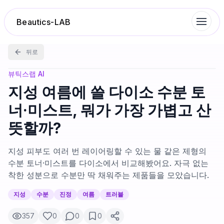
Beautics-LAB
뒤로
랭킹
뷰틱스랩 AI
지성 여름에 쓸 다이소 수분 토
성분분석
너·미스트, 뭐가 가장 가볍고 산
뜻할까?
나의 스킨케어
지성 피부도 여러 번 레이어링할 수 있는 물 같은 제형의
대화 이력
수분 토너·미스트를 다이소에서 비교해봤어요. 자극 없는
착한 성분으로 수분만 딱 채워주는 제품들을 모았습니다.
찜 목록
지성
수분
진정
여름
트러블
357
0
0
0
루틴탐색