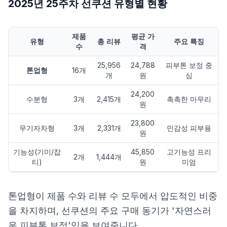
2025년 25주차 선쿠션 유형별 현황
제품
평균 가
유형
총 리뷰
주요 특징
수
격
25,956
24,788
피부톤 보정 중
톤업형
16개
개
원
심
24,200
수분형
3개
2,415개
촉촉한 마무리
원
23,800
무기자차형
3개
2,331개
민감성 피부용
원
기능성(기미/잡
45,850
고기능성 프리
2개
1,444개
티)
원
미엄
톤업형이 제품 수와 리뷰 수 모두에서 압도적인 비중
을 차지하며, 선쿠션의 주요 구매 동기가 '자연스러
운 피부톤 보정'임을 보여줍니다.