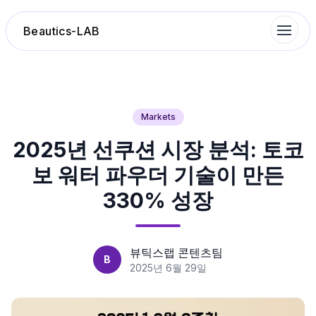
Beautics-LAB
랭킹
Markets
2025년 선쿠션 시장 분석: 토코
성분분석
보 워터 파우더 기술이 만든
나의 스킨케어
330% 성장
대화 이력
뷰틱스랩 콘텐츠팀
B
찜 목록
2025년 6월 29일
루틴탐색