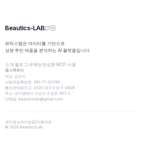
Beautics-LAB
뷰틱스랩은 데이터를 기반으로
성분·루틴·제품을 분석하는 AI 플랫폼입니다.
소개
·
블로그
·
유해논란성분
·
MCP 사용
웹스팩토리
대표: 김민지
사업자등록번호: 381-17-02749
통신판매업신고: 2025-대구수성구-0828
주소: 대구광역시 수성구 수성로 367-2
이메일:
beauticslab@gmail.com
개인정보처리방침
|
이용약관
©
2026
BeauticsLab