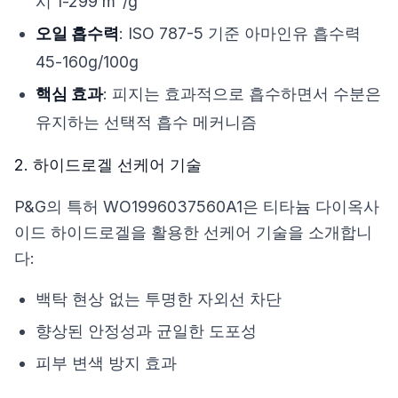
시 1-299 m²/g
오일 흡수력
: ISO 787-5 기준 아마인유 흡수력
45-160g/100g
핵심 효과
: 피지는 효과적으로 흡수하면서 수분은
유지하는 선택적 흡수 메커니즘
2. 하이드로겔 선케어 기술
P&G의 특허 WO1996037560A1
은 티타늄 다이옥사
이드 하이드로겔을 활용한 선케어 기술을 소개합니
다:
백탁 현상 없는 투명한 자외선 차단
향상된 안정성과 균일한 도포성
피부 변색 방지 효과