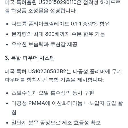
미국 특허출원 US20150290110
은 점착성 하이드로
겔 화장품 조성물을 설명합니다:
나트륨 폴리아크릴레이트 0.1-1 중량% 함유
분자량의 최대 800배까지 수분 함유 가능
우수한 보습력과 쿠션감 제공
3. 복합 파우더 시스템
미국 특허 US10238583B2
는 다공성 폴리머에 무기
파우더를 함침시킨 복합 기술을 제시합니다:
초발수성과 오일 흡수성의 동시 구현
다공성 PMMA에 이산화티타늄 나노입자 균일 함
침
일단계 분무 공정으로 제조 효율성 확보