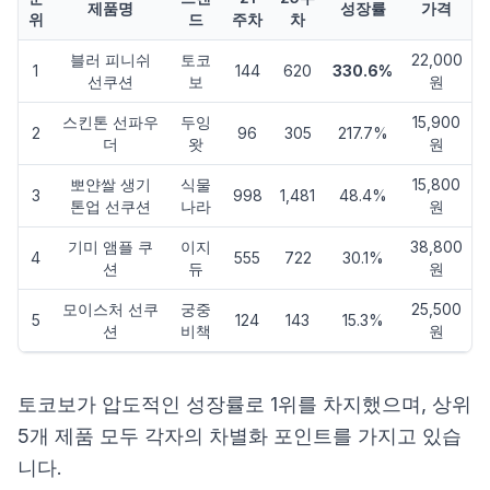
제품명
성장률
가격
위
드
주차
차
블러 피니쉬
토코
22,000
1
144
620
330.6%
선쿠션
보
원
스킨톤 선파우
두잉
15,900
2
96
305
217.7%
더
왓
원
뽀얀쌀 생기
식물
15,800
3
998
1,481
48.4%
톤업 선쿠션
나라
원
기미 앰플 쿠
이지
38,800
4
555
722
30.1%
션
듀
원
모이스처 선쿠
궁중
25,500
5
124
143
15.3%
션
비책
원
토코보가 압도적인 성장률로 1위를 차지했으며, 상위
5개 제품 모두 각자의 차별화 포인트를 가지고 있습
니다.