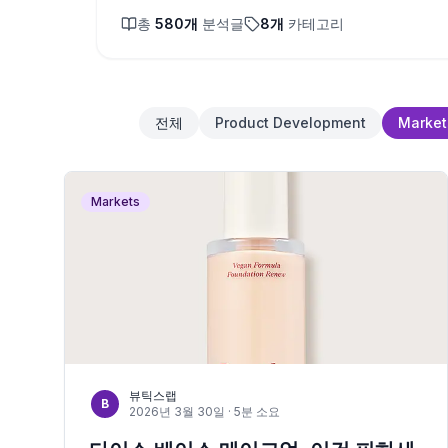
총
580
개
분석글
8
개
카테고리
전체
Product Development
Market
Markets
뷰틱스랩
B
2026년 3월 30일
· 5분 소요