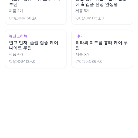
루틴
에 & 앰플 진정 인생템
제품
4
개
제품
5
개
0
0
168
0
0
0
175
0
뉴진모하뉴
티타
연고 먼저! 좁쌀 집중 케어
티타의 여드름 흉터 케어 루
나이트 루틴
틴
제품
4
개
제품
5
개
1
0
112
0
0
0
86
0