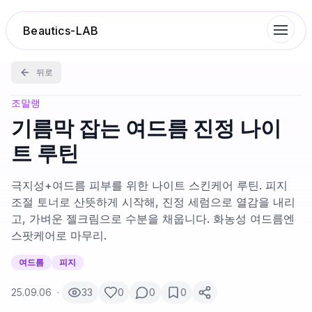
Beautics-LAB
뒤로
랭킹
조말랭
기름막 잡는 여드름 진정 나이
성분분석
트 루틴
나의 스킨케어
극지성+여드름 피부를 위한 나이트 스킨케어 루틴. 피지
조절 토너로 산뜻하게 시작해, 진정 세럼으로 열감을 내리
고, 가벼운 젤크림으로 수분을 채웁니다. 화농성 여드름엔
대화 이력
스팟케어로 마무리.
찜 목록
여드름
피지
25.09.06
·
33
0
0
0
루틴탐색