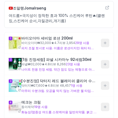
조말랭Jomalraeng
제품비교
여드름+극지성이 정착한 효과 100% 스킨케어 루틴🔥(클렌
징,스킨케어 순서,각질관리,개기름)
Login
바이오더마 세비엄 로션 200ml
1
바이오더마
₩
32,000
★
4.7
리뷰
2,954
29
명 사용
피지 조절 토너로 사용. 이름은 로션이지만 워터 타입의 수분 토너입니다. 산뜻하게 마무리되며 피지 분비를 조절해줍니다. 2번 정도 레이어링하면 효과적.
[1등 진정세럼] 파넬 시카마누 92세럼30ml
2
파넬
₩
32,000
★
4.8
리뷰
8,266
23
명 사용
나이트 전용 진정 세럼. 약간 점도 있는 제형으로 아침에 바르면 화장이 밀릴 수 있어 저녁에만 사용합니다. 시카와 마누카꿀 성분이 열감과 트러블을 진정시킵니다.
[수분진정] 닥터지 레드 블레미쉬 클리어 수딩 크림 70ml 기획 (+30ml)
3
닥터지
₩
27,600
★
4.8
리뷰
48,457
1
명 사용
마무리 수분크림. 모공을 막지 않는 가벼운 젤 타입으로 사계절 내내 사용 가능합니다. 무겁지 않게 수분만 채워주는 느낌.
에크논 크림
4
동아제약
19
명 사용
화농성/염증성 여드름 스팟케어용 일반의약품. 붉고 딱딱한 화농성 여드름 부위에만 도톰하게 얹어줍니다. 전체 도포가 아닌 국소 사용.