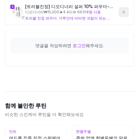
[트러블진정] 디오디너리 설퍼 10% 파우더-투-크림 컨센트레이트 5g
5
디오디너리
₩
15,000
★
4.4
리뷰
663
14
명 사용
트러블 진정 파우더. 가루인데 비비면 크림이 되는 제형. 유황 성분이 트러블을 진정시키고 피지를 조절합니다. 트러블 부위에 국소적으로 사용.
댓글을 작성하려면
로그인
해주세요.
함께 볼만한 루틴
비슷한 스킨케어 루틴을 더 확인해보세요
인씨
한별두별
여드름 집중 진정 스팟케어
좁쌀 없앤 한별두별의 알로