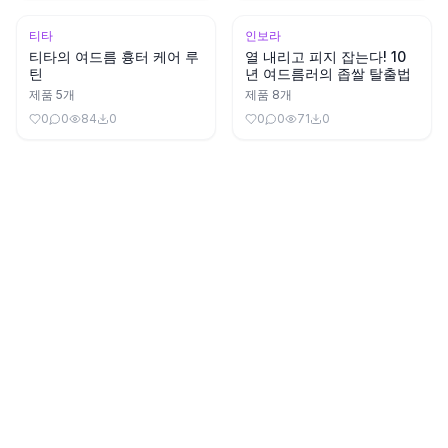
티타
인보라
티타의 여드름 흉터 케어 루
열 내리고 피지 잡는다! 10
틴
년 여드름러의 좁쌀 탈출법
제품
5
개
제품
8
개
0
0
84
0
0
0
71
0