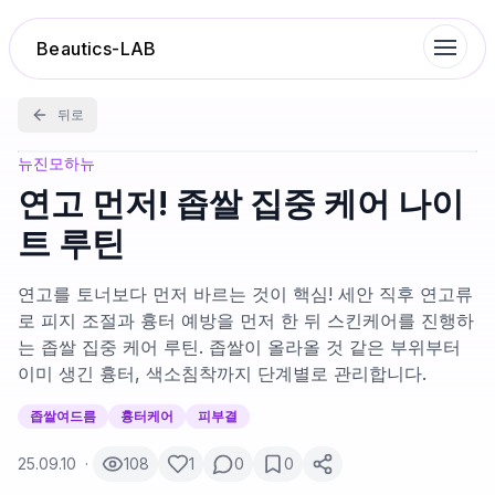
Beautics-LAB
뒤로
랭킹
뉴진모하뉴
연고 먼저! 좁쌀 집중 케어 나이
성분분석
트 루틴
나의 스킨케어
연고를 토너보다 먼저 바르는 것이 핵심! 세안 직후 연고류
로 피지 조절과 흉터 예방을 먼저 한 뒤 스킨케어를 진행하
는 좁쌀 집중 케어 루틴. 좁쌀이 올라올 것 같은 부위부터
대화 이력
이미 생긴 흉터, 색소침착까지 단계별로 관리합니다.
찜 목록
좁쌀여드름
흉터케어
피부결
25.09.10
·
108
1
0
0
루틴탐색