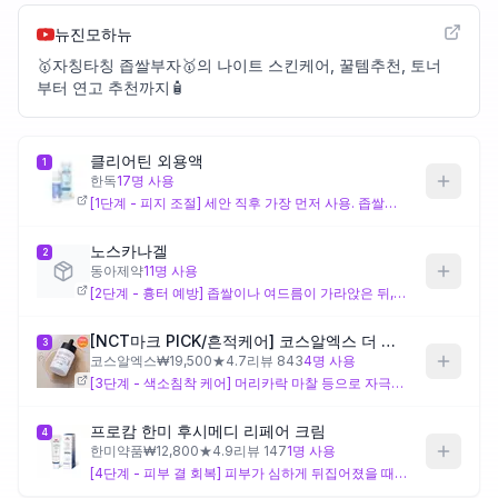
뉴진모하뉴
제품비교
🥇자칭타칭 좁쌀부자🥇의 나이트 스킨케어, 꿀템추천, 토너
부터 연고 추천까지🧴
Login
클리어틴 외용액
1
한독
17
명 사용
[1단계 - 피지 조절] 세안 직후 가장 먼저 사용. 좁쌀이 올라오는 나비존 등에 여드름이 보이지 않아도 얇게 펴 발라 모공 속 피지를 관리하고 좁쌀 생성을 예방.
노스카나겔
2
동아제약
11
명 사용
[2단계 - 흉터 예방] 좁쌀이나 여드름이 가라앉은 뒤, 또는 짠 다음 날부터 사용. 흉터가 남지 않도록 꾸준히 관리하는 것이 깨끗한 피부의 핵심.
[NCT마크 PICK/흔적케어] 코스알엑스 더 알파 - 알부틴 세럼 50ml
3
코스알엑스
₩
19,500
★
4.7
리뷰
843
4
명 사용
[3단계 - 색소침착 케어] 머리카락 마찰 등으로 자극받은 부위나 여드름 자국이 남은 곳에 집중 도포. 칙칙해진 피부톤과 색소침착 관리.
프로캄 한미 후시메디 리페어 크림
4
한미약품
₩
12,800
★
4.9
리뷰
147
1
명 사용
[4단계 - 피부 결 회복] 피부가 심하게 뒤집어졌을 때 사용. 발림성은 뻑뻑하지만 자고 일어나면 피부 결이 부드러워지는 효과. 좁쌀로 거칠어진 피부 결 정돈.