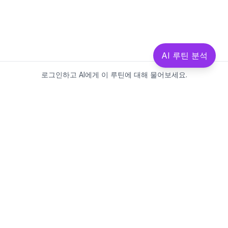
AI 루틴 분석
로그인하고 AI에게 이 루틴에 대해 물어보세요.
Beautics-LAB
뷰틱스랩은 데이터를 기반으로
성분·루틴·제품을 분석하는 AI 플랫폼입니다.
소개
·
블로그
·
유해논란성분
·
MCP 사용