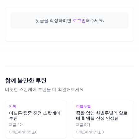
댓글을 작성하려면
로그인
해주세요.
함께 볼만한 루틴
비슷한 스킨케어 루틴을 더 확인해보세요
인씨
한별두별
여드름 집중 진정 스팟케어
좁쌀 없앤 한별두별의 알로
루틴
에 & 앰플 진정 인생템
제품
4
개
제품
5
개
0
0
165
0
0
0
171
0