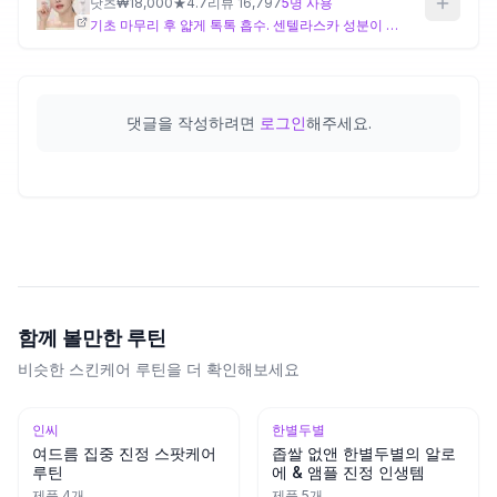
낫츠
₩
18,000
★
4.7
리뷰
16,797
5
명 사용
기초 마무리 후 얇게 톡톡 흡수. 센텔라스카 성분이 여드름 흉터를 집중 케어합니다. 흔적이 옅거나 피부가 얇으면 생략 가능합니다.
댓글을 작성하려면
로그인
해주세요.
함께 볼만한 루틴
비슷한 스킨케어 루틴을 더 확인해보세요
인씨
한별두별
여드름 집중 진정 스팟케어
좁쌀 없앤 한별두별의 알로
루틴
에 & 앰플 진정 인생템
제품
4
개
제품
5
개