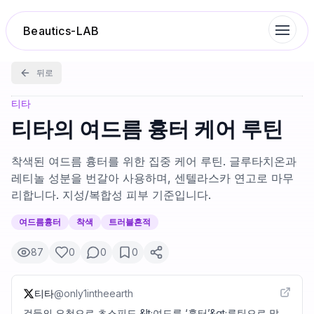
Beautics-LAB
뒤로
랭킹
티타
티타의 여드름 흉터 케어 루틴
성분분석
착색된 여드름 흉터를 위한 집중 케어 루틴. 글루타치온과
레티놀 성분을 번갈아 사용하며, 센텔라스카 연고로 마무
나의 스킨케어
리합니다. 지성/복합성 피부 기준입니다.
여드름흉터
착색
트러블흔적
대화 이력
87
0
0
0
찜 목록
티타
@
only1intheearth
루틴탐색
걸들의 요청으로 초스피드 &lt;여드름 ‘흉터’&gt;루틴으로 말