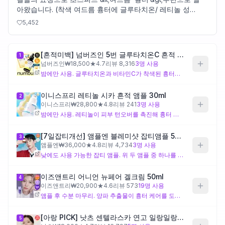
아왔습니다. (착색 여드름 흉터에 글루타치온/ 레티놀 성분
을 쓰는 편임) ▪️넘버즈인 글루타치온C 흔적 앰플 (밤에만 사
제품비교
5,452
용) ▪️이니스프리 레티놀 시카 흔적 앰플 (밤에만 사용) (번
갈아 가면서 사용. 글루타치온/레티놀은 자외선 차단제를
바르면 https://t.co/077mtU0KBM
[흔적미백] 넘버즈인 5번 글루타치온C 흔적 앰플 30ml 기획(+패드 6매 증정)
1
Login
넘버즈인
₩
18,500
★
4.7
리뷰
8,316
3
명 사용
밤에만 사용. 글루타치온과 비타민C가 착색된 흉터를 집중 케어합니다. 레티놀 앰플과 번갈아 사용하며, 햇빛에 민감해질 수 있어 저녁 루틴에 배치합니다.
이니스프리 레티놀 시카 흔적 앰플 30ml
2
이니스프리
₩
28,800
★
4.8
리뷰
241
3
명 사용
밤에만 사용. 레티놀이 피부 턴오버를 촉진해 흉터 개선을 돕고, 시카 성분이 자극을 완화합니다. 글루타치온 앰플과 번갈아 사용합니다.
[7일잡티개선] 앰플엔 블레미샷 잡티앰플 50ml
3
앰플엔
₩
36,000
★
4.8
리뷰
4,734
3
명 사용
낮에도 사용 가능한 잡티 앰플. 위 두 앰플 중 하나를 바른 뒤 사용하거나, 낮 루틴에서 단독으로 사용합니다. 7일 잡티 개선 효과를 기대할 수 있습니다.
이즈앤트리 어니언 뉴페어 겔크림 50ml
4
이즈앤트리
₩
20,900
★
4.6
리뷰
573
19
명 사용
앰플 후 수분 마무리. 양파 추출물이 흉터 케어를 도우며, 지성/복합성 전용 겔크림이라 가볍게 마무리됩니다. 건성은 수분크림을 얇게 추가하세요.
[아랑 PICK] 낫츠 센텔라스카 연고 일랑일랑 15g
5