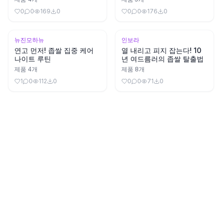
0
0
169
0
0
0
176
0
뉴진모하뉴
인보라
연고 먼저! 좁쌀 집중 케어
열 내리고 피지 잡는다! 10
나이트 루틴
년 여드름러의 좁쌀 탈출법
제품
4
개
제품
8
개
1
0
112
0
0
0
71
0