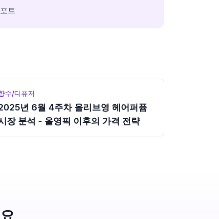
리포트
향수/디퓨저
2025년 6월 4주차 올리브영 헤어퍼퓸
시장 분석 - 올영픽 이후의 가격 전략
세요