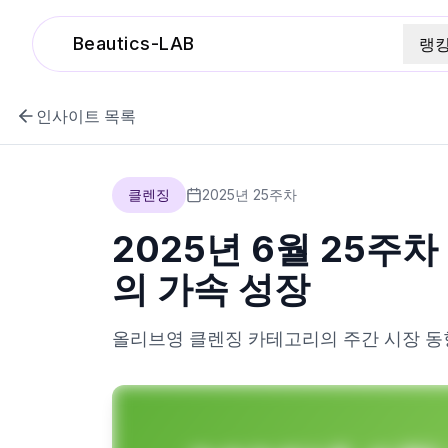
Beautics-LAB
랭
인사이트 목록
클렌징
2025
년
25
주차
2025년 6월 25주
의 가속 성장
올리브영
클렌징
카테고리의 주간 시장 동