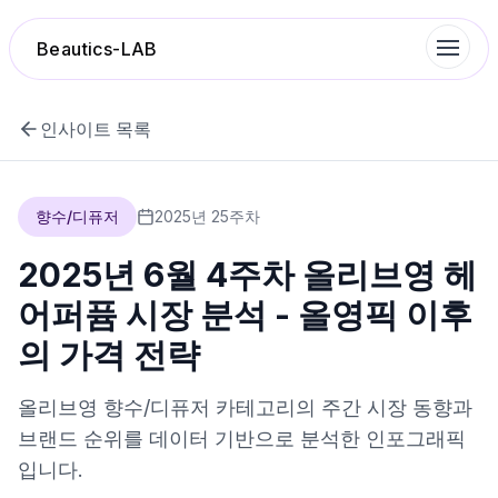
Beautics-LAB
인사이트 목록
랭킹
향수/디퓨저
2025
년
25
주차
성분분석
2025년 6월 4주차 올리브영 헤
나의 스킨케어
어퍼퓸 시장 분석 - 올영픽 이후
의 가격 전략
대화 이력
올리브영
향수/디퓨저
카테고리의 주간 시장 동향과
찜 목록
브랜드 순위를 데이터 기반으로 분석한 인포그래픽
입니다.
루틴탐색