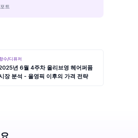
리포트
향수/디퓨저
2025년 6월 4주차 올리브영 헤어퍼퓸
시장 분석 - 올영픽 이후의 가격 전략
세요