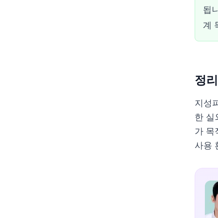
됩니
계 
정리
지성피
한 실
가 목
사용 