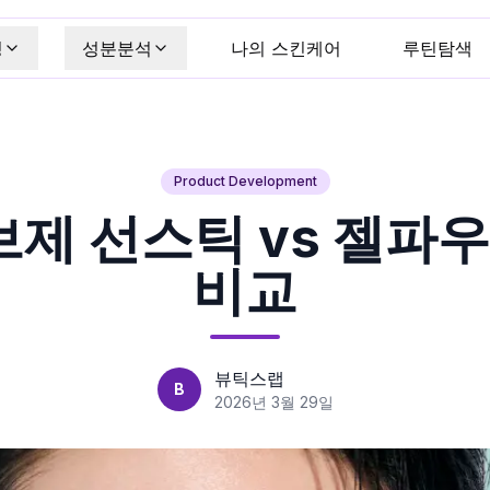
킹
성분분석
나의 스킨케어
루틴탐색
Product Development
제 선스틱 vs 젤파우
비교
뷰틱스랩
B
2026년 3월 29일