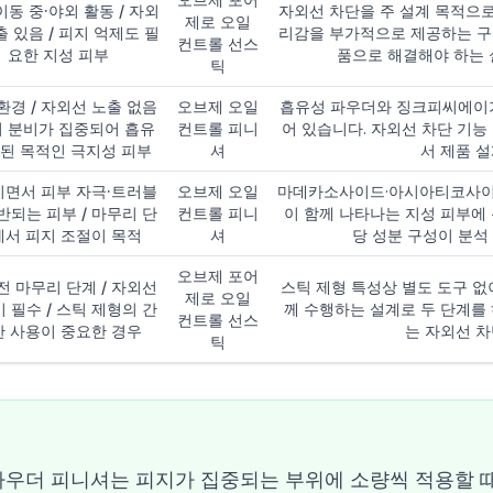
이동 중·야외 활동 / 자외
자외선 차단을 주 설계 목적으로
제로 오일
출 있음 / 피지 억제도 필
리감을 부가적으로 제공하는 구
컨트롤 선스
요한 지성 피부
품으로 해결해야 하는 
틱
환경 / 자외선 노출 없음
오브제 오일
흡유성 파우더와 징크피씨에이가
지 분비가 집중되어 흡유
컨트롤 피니
어 있습니다. 자외선 차단 기능
주된 목적인 극지성 피부
셔
서 제품 
면서 피부 자극·트러블
오브제 오일
마데카소사이드·아시아티코사이드
반되는 피부 / 마무리 단
컨트롤 피니
이 함께 나타나는 지성 피부에
에서 피지 조절이 목적
셔
당 성분 구성이 분석
오브제 포어
전 마무리 단계 / 자외선
스틱 제형 특성상 별도 도구 없
제로 오일
 필수 / 스틱 제형의 간
께 수행하는 설계로 두 단계를
컨트롤 선스
한 사용이 중요한 경우
는 자외선 
틱
우더 피니셔는 피지가 집중되는 부위에 소량씩 적용할 때