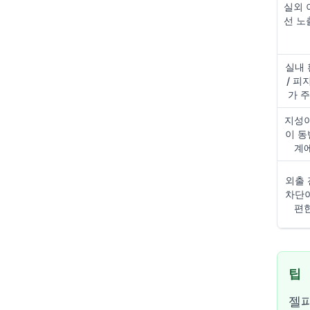
실외 
선 노
실내 
/ 피
가 
지성이
이 동
계
외출 
차단이
편
팁
젤파