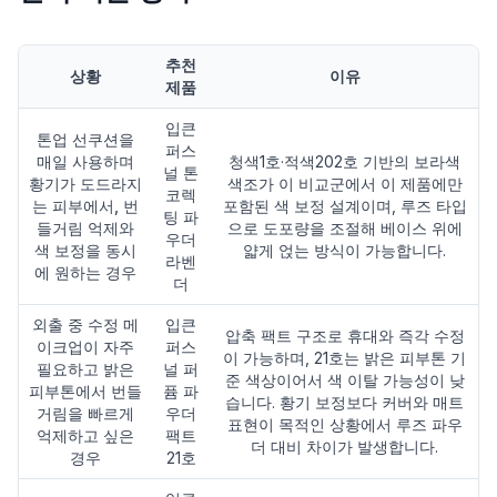
추천
상황
이유
제품
입큰
톤업 선쿠션을
퍼스
매일 사용하며
청색1호·적색202호 기반의 보라색
널 톤
황기가 도드라지
색조가 이 비교군에서 이 제품에만
코렉
는 피부에서, 번
포함된 색 보정 설계이며, 루즈 타입
팅 파
들거림 억제와
으로 도포량을 조절해 베이스 위에
우더
색 보정을 동시
얇게 얹는 방식이 가능합니다.
라벤
에 원하는 경우
더
외출 중 수정 메
입큰
압축 팩트 구조로 휴대와 즉각 수정
이크업이 자주
퍼스
이 가능하며, 21호는 밝은 피부톤 기
필요하고 밝은
널 퍼
준 색상이어서 색 이탈 가능성이 낮
피부톤에서 번들
퓸 파
습니다. 황기 보정보다 커버와 매트
거림을 빠르게
우더
표현이 목적인 상황에서 루즈 파우
억제하고 싶은
팩트
더 대비 차이가 발생합니다.
경우
21호