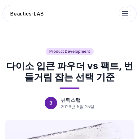
Beautics-LAB
랭킹
Product Development
다이소 입큰 파우더 vs 팩트, 번
성분분석
들거림 잡는 선택 기준
나의 스킨케어
대화 이력
뷰틱스랩
B
2026년 5월 25일
찜 목록
루틴탐색