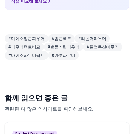
팩트(팩트)를 비교해드려요. 보라색이 너무 하얘 보이는지,
직접 비교해 보세요
가루와 팩트 중 무엇이 더 맞는지 확인해보세요.
#
다이소입큰파우더
#
입큰팩트
#
라벤더파우더
#
파우더팩트비교
#
번들거림파우더
#
톤업쿠션마무리
#
다이소파우더팩트
#
가루파우더
함께 읽으면 좋은 글
관련된 더 많은 인사이트를 확인해보세요.
Product Development