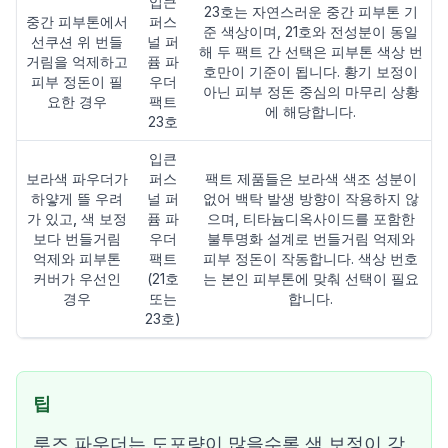
입큰
23호는 자연스러운 중간 피부톤 기
중간 피부톤에서
퍼스
준 색상이며, 21호와 전성분이 동일
선쿠션 위 번들
널 퍼
해 두 팩트 간 선택은 피부톤 색상 번
거림을 억제하고
퓸 파
호만이 기준이 됩니다. 황기 보정이
피부 정돈이 필
우더
아닌 피부 정돈 중심의 마무리 상황
요한 경우
팩트
에 해당합니다.
23호
입큰
보라색 파우더가
퍼스
팩트 제품들은 보라색 색조 성분이
하얗게 뜰 우려
널 퍼
없어 백탁 발생 방향이 작용하지 않
가 있고, 색 보정
퓸 파
으며, 티타늄디옥사이드를 포함한
보다 번들거림
우더
불투명화 설계로 번들거림 억제와
억제와 피부톤
팩트
피부 정돈이 작동합니다. 색상 번호
커버가 우선인
(21호
는 본인 피부톤에 맞춰 선택이 필요
경우
또는
합니다.
23호)
팁
루즈 파우더는 도포량이 많을수록 색 보정이 강