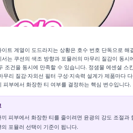
이트 계열이 도드라지는 상황은 호수 번호 단독으로 해결
서는 쿠션의 색조 방향과 포뮬러의 마무리 질감이 동시
두 조건을 동시에 만족할 수 있습니다. 정샘물 에센셜 스
광, 본품+리필)
마무리 질감·자외선 필터 구성·지속력 설계가 제품마다 다
독컬러, 본품+리필)
 피부에서 화장한 티 여부를 결정하는 핵심 변수입니다.
10호컬러, 단품)
 (본품+리필)
고
본품+리필)
끼 피부에서 화장한 티를 줄이려면 윤광의 강도 조절과 
의 포뮬러 선택이 기준이 됩니다.