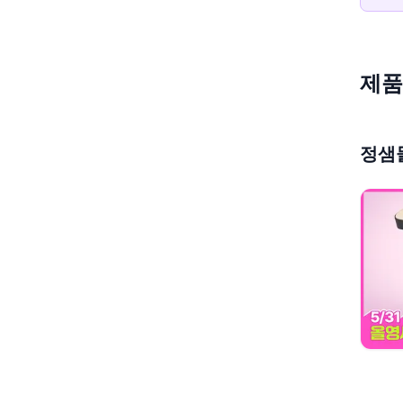
제품
정샘물