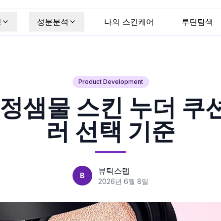
킹
성분분석
나의 스킨케어
루틴탐색
Product Development
 정샘물 스킨 누더 쿠
러 선택 기준
뷰틱스랩
B
2026년 6월 8일