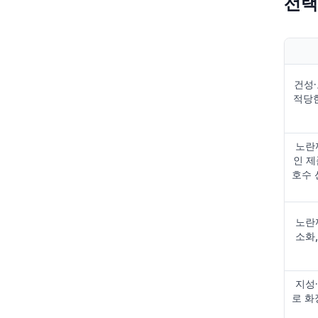
선택
건성·
적당
노란끼
인 
호수 
노란끼
소화,
지성·
로 화