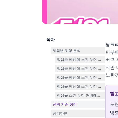
목차
핑크라
제품별 제형 분석
피부에
버력 
정샘물 에센셜 스킨 누더 쿠션 (맑은윤
지만 
정샘물 에센셜 스킨 누더 쿠션 (OY단
노란끼
정샘물 에센셜 스킨 누더 쿠션 (글로벌
정샘물 에센셜 스킨 누더 롱웨어 쿠션
참
정샘물 스킨 누더 커버레이어 쿠션 (
노란
선택 기준 정리
방향
정리하면