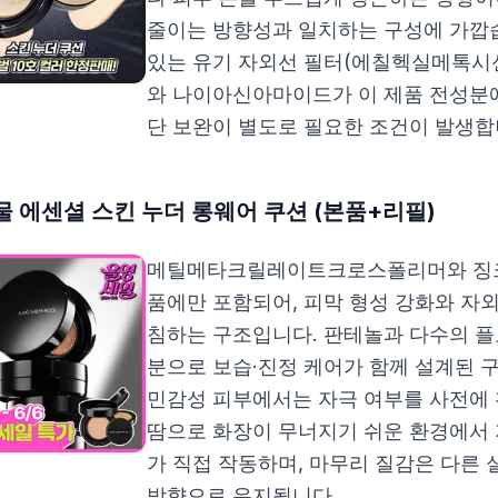
줄이는 방향성과 일치하는 구성에 가깝
있는 유기 자외선 필터(에칠헥실메톡
와 나이아신아마이드가 이 제품 전성분에
단 보완이 별도로 필요한 조건이 발생합
 에센셜 스킨 누더 롱웨어 쿠션 (본품+리필)
메틸메타크릴레이트크로스폴리머와 징크옥
품에만 포함되어, 피막 형성 강화와 자
침하는 구조입니다. 판테놀과 다수의 플
분으로 보습·진정 케어가 함께 설계된 
민감성 피부에서는 자극 여부를 사전에
땀으로 화장이 무너지기 쉬운 환경에서
가 직접 작동하며, 마무리 질감은 다른
방향으로 유지됩니다.