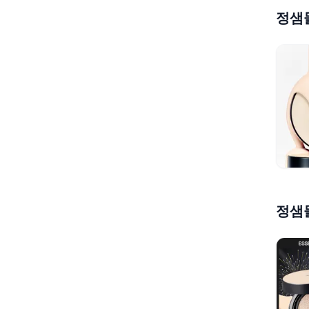
정샘물
정샘물