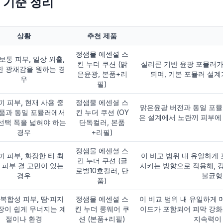
 기준 정리
상황
추천 제품
정샘물 에센셜 스
보통 피부, 일상 외출,
킨 누더 쿠션 (맑
실리콘 기반 윤광 포뮬러
한 광채감을 원하는 경
은윤광, 본품+리
되며, 기본 포뮬러 설
우
필)
 피부, 현재 사용 중
정샘물 에센셜 스
맑은윤광 버전과 동일 포뮬
제품과 동일 포뮬러에서
킨 누더 쿠션 (OY
은 설계에서 노란끼 피부에
선택 폭을 넓혀야 하는
단독컬러, 본품
경우
+리필)
정샘물 에센셜 스
 피부, 화장한 티 최
이 비교 범위 내 유일하
킨 누더 쿠션 (글
 피부 결 고민이 있는
시키는 방향으로 작용해, 
로벌10호컬러, 단
경우
불균형
품)
복합성 피부, 땀·피지
정샘물 에센셜 스
이 비교 범위 내 유일하
장이 쉽게 무너지는 계
킨 누더 롱웨어 쿠
이드가 포함되어 피막 강화
절이나 환경
션 (본품+리필)
지속력이