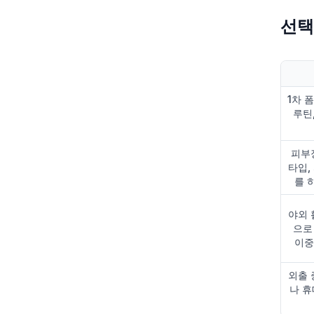
선택
1차 
루틴
피부
타입,
를 
야외 
으로
이중
외출 
나 휴