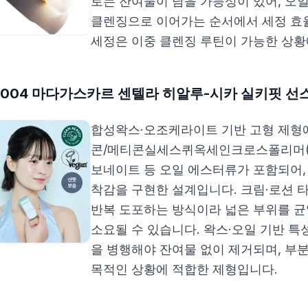
로는 잔여물이 남을 가능성이 있어, 오일
클렌징으로 이어가는 순서에서 세정 효율
세정은 이중 클렌징 루틴이 가능한 상황
1004 마다가스카르 센텔라 히알루-시카 실키핏 선
합성왁스·오조케라이트 기반 고형 제형
콘/메티콘실세스퀴옥세인크로스폴리머(
보네이트 등 오일 에스터류가 포함되어,
착감을 구현한 설계입니다. 크림·로션 
반복 도포하는 방식이라 넓은 부위를 균
소요될 수 있습니다. 왁스·오일 기반 특
을 병행해야 잔여물 없이 제거되며, 부분
목적인 상황에 적합한 제형입니다.