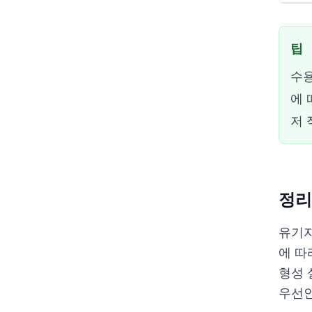
팁
수용
에 
저 
정리
유기자
에 따
형성 
우선인