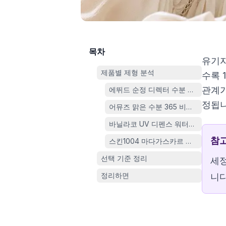
목차
유기자
제품별 제형 분석
수록 
관계가
에뛰드 순정 디렉터 수분 선크림
정됩니
어뮤즈 맑은 수분 365 비건 선크림
바닐라코 UV 디펜스 워터프루프 선
참
스킨1004 마다가스카르 센텔라 히알
선택 기준 정리
세정
정리하면
니다