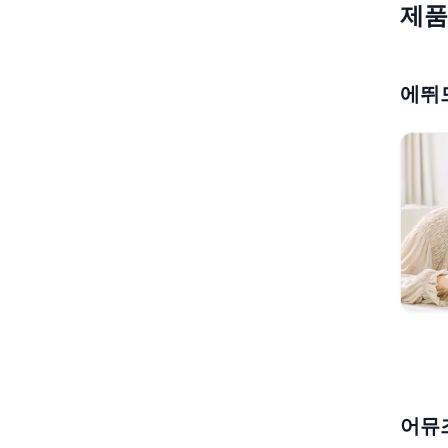
제품
에뛰
어뮤즈