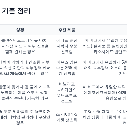
 기준 정리
상황
추천 제품
폼 클렌징만으로 세안을 마치는
에뛰드 순정
이 비교에서 유일한 수
, 자외선 차단과 피부 진정을
디렉터 수분
씨드) 설계로 폼 클렌징
함께 원하는 경우
선크림
카소사이드·알란토
장벽이 약하거나 건조한 피부
어뮤즈 맑은
이 비교에서 유일하게 5
 자외선 차단과 피부장벽 케어
수분 365 비
어와 피부장벽 회복이 동
하나의 제품에서 원하는 경우
건 선크림
기반
바닐라코
활동이 많거나 땀·물에 지속적
이 비교에서 유일한 피막 
UV 디펜스
 노출되는 여름·스포츠 상황,
에이코신코폴리머) 설계로 
워터프루프
 클렌징 루틴이 가능한 경우
용량으로 외
선크림
중 부분 덧바름이 주 용도이거
고형 스틱 제형은 손이나
스킨1004 실
대성·터치업 편의성이 우선인
치업 상황에 적합하며, 실
키핏 선스틱
경우
러