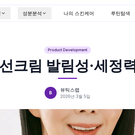
킹
성분분석
나의 스킨케어
루틴탐색
Product Development
선크림 발림성·세정력
뷰틱스랩
B
2026년 3월 5일