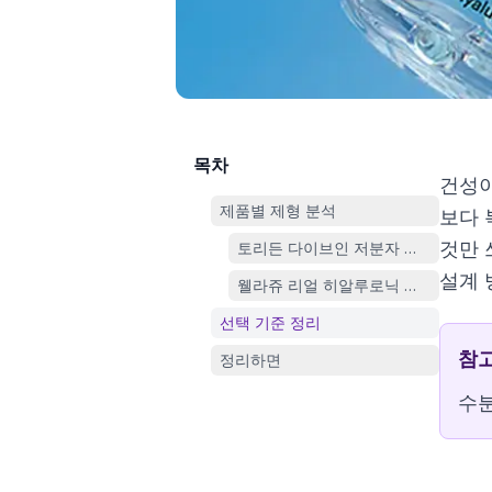
목차
건성이
제품별 제형 분석
보다 
것만 
토리든 다이브인 저분자 히알루론산 
설계 
웰라쥬 리얼 히알루로닉 캡슐세럼
선택 기준 정리
참
정리하면
수분