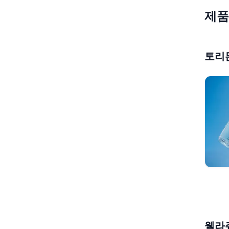
제품
토리
웰라