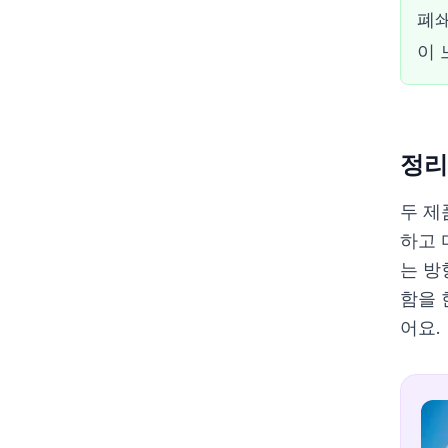
폐쇄
이 
정리
두 제
하고 
는 방
함을 
어요.