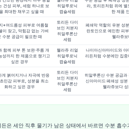
 건성 피부, 세럼 하나로 보
히알루로닉
라, 토리든처럼 위에 별
을 최대한 채우고 싶을 때
캡슐세럼
한 제품 
토리든 다이
지+여드름성 피부로 여름철
폐쇄막 역할의 유분 성분
브인 저분자
블이 잦고, 막힘감 없는 가벼
란토인으로 예민한 피부
히알루론산
운 수분 공급이 필요한 때
웰라쥬보다
세럼
 함께 피부 톤 보완·주름 개
웰라쥬 리얼
나이아신아마이드와 아데
능성까지 한 제품으로 챙기고
히알루로닉
리든처럼 수분에만 집중하
싶은 경우
캡슐세럼
토리든 다이
하게 붉어지거나 자극에 반응
히알루론산 수분 공급과 
브인 저분자
 초민감 피부로, 성분을 최소
신아마이드·폐쇄성 성분 
히알루론산
화하고 싶은 경우
웰라쥬보다 성분
세럼
든은 세안 직후 물기가 남은 상태에서 바르면 수분 흡수가