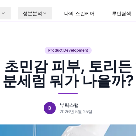
킹
성분분석
나의 스킨케어
루틴탐색
Product Development
초민감 피부, 토리든 
분세럼 뭐가 나을까?
뷰틱스랩
B
2026년 5월 25일