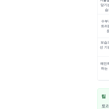
당기는
습
수부
트러
보습과
선 기
예민
하는
팁
토리