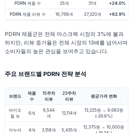
PDRN 제품 수
25개
31개
+24.0%
PDRN 제품 리뷰 수
16,768개
27,320개
+62.9%
PDRN 제품군은 전체 마스크팩 시장의 3%에 불과
하지만, 리뷰 증가율은 전체 시장의 13배를 넘어서며
소비자들의 높은 관심을 보여주고 있습니다.
주요 브랜드별 PDRN 전략 분석
제품
15주차
23주차
브랜드
평균가격 변화
수
리뷰
리뷰
바이오
6,544
13,225원 → 9,683원
6개
12,114개
힐 보
개
(-26.8%)
12,375원 → 10,000원
아누아
4개
3,158개
5,435개
(-19.2%)