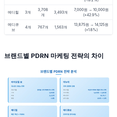
3,708
7,000원 → 10,000원
메디힐
3개
3,493개
개
(+42.9%)
메디큐
13,875원 → 14,125원
4개
767개
1,563개
브
(+1.8%)
브랜드별 PDRN 마케팅 전략의 차이