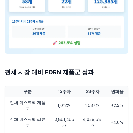
전체 시장 대비 PDRN 제품군 성과
구분
15주차
23주차
변화율
전체 마스크팩 제품
1,012개
1,037개
+2.5%
수
전체 마스크팩 리뷰
3,861,466
4,039,681
+4.6%
수
개
개