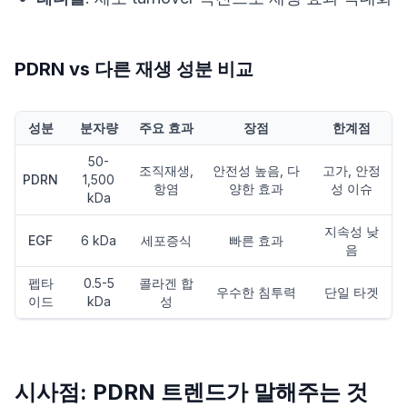
PDRN vs 다른 재생 성분 비교
성분
분자량
주요 효과
장점
한계점
50-
조직재생,
안전성 높음, 다
고가, 안정
PDRN
1,500
항염
양한 효과
성 이슈
kDa
지속성 낮
EGF
6 kDa
세포증식
빠른 효과
음
펩타
0.5-5
콜라겐 합
우수한 침투력
단일 타겟
이드
kDa
성
시사점: PDRN 트렌드가 말해주는 것