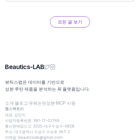
모든 글 보기
Beautics-LAB
뷰틱스랩은 데이터를 기반으로
성분·루틴·제품을 분석하는 AI 플랫폼입니다.
소개
·
블로그
·
유해논란성분
·
MCP 사용
웹스팩토리
대표: 김민지
사업자등록번호: 381-17-02749
통신판매업신고: 2025-대구수성구-0828
주소: 대구광역시 수성구 수성로 367-2
이메일:
beauticslab@gmail.com