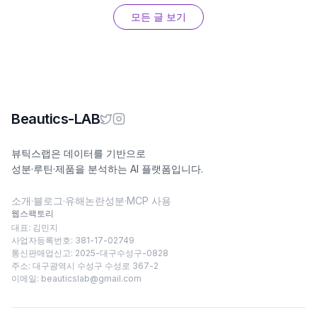
모든 글 보기
Beautics-LAB
뷰틱스랩은 데이터를 기반으로
성분·루틴·제품을 분석하는 AI 플랫폼입니다.
소개
·
블로그
·
유해논란성분
·
MCP 사용
웹스팩토리
대표: 김민지
사업자등록번호: 381-17-02749
통신판매업신고: 2025-대구수성구-0828
주소: 대구광역시 수성구 수성로 367-2
이메일:
beauticslab@gmail.com