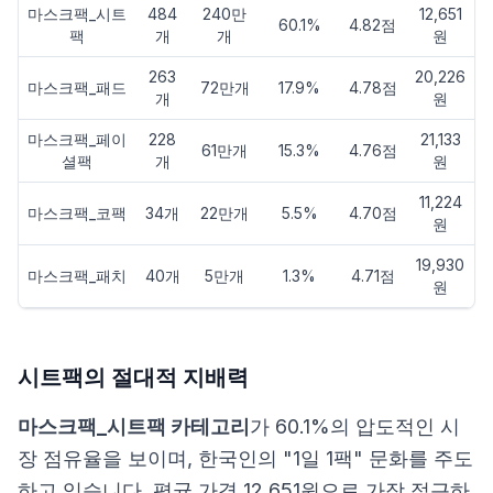
마스크팩_시트
484
240만
12,651
60.1%
4.82점
팩
개
개
원
263
20,226
마스크팩_패드
72만개
17.9%
4.78점
개
원
마스크팩_페이
228
21,133
61만개
15.3%
4.76점
셜팩
개
원
11,224
마스크팩_코팩
34개
22만개
5.5%
4.70점
원
19,930
마스크팩_패치
40개
5만개
1.3%
4.71점
원
시트팩의 절대적 지배력
마스크팩_시트팩 카테고리
가 60.1%의 압도적인 시
장 점유율을 보이며, 한국인의 "1일 1팩" 문화를 주도
하고 있습니다. 평균 가격 12,651원으로 가장 접근하