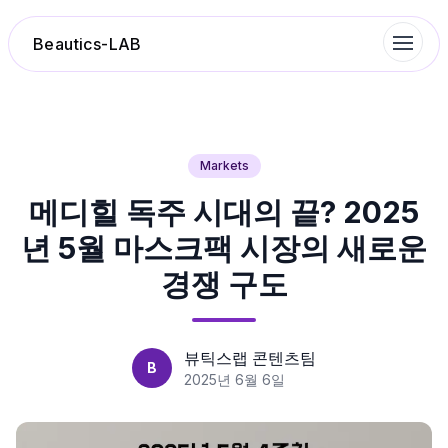
Beautics-LAB
랭킹
Markets
메디힐 독주 시대의 끝? 2025
성분분석
년 5월 마스크팩 시장의 새로운
나의 스킨케어
경쟁 구도
대화 이력
뷰틱스랩 콘텐츠팀
B
찜 목록
2025년 6월 6일
루틴탐색