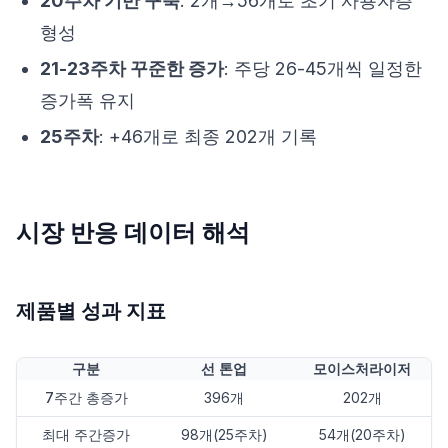
20주차 기반 구축
: 2개→56개로 초기 사용자층
형성
21-23주차 꾸준한 증가
: 주당 26-45개씩 일정한
증가폭 유지
25주차
: +46개로 최종 202개 기록
시장 반응 데이터 해석
제품별 성과 지표
구분
선 톤업
모이스처라이저
7주간 총증가
396개
202개
최대 주간증가
98개(25주차)
54개(20주차)