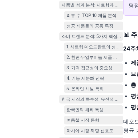
제품별 성과 분석: 시트형과 천연 제품의
평점
리뷰 수 TOP 10 제품 분석
성공 제품들의 공통 특징
📊 
소비 트렌드 분석: 5가지 핵심 인사이트
1. 시트형 데오드란트의 성장과 기술
24주
2. 천연·무알루미늄 제품 선호와 과학
제
3. 가격 접근성의 중요성
브
4. 기능 세분화 전략
총
5. 온라인 채널 특화
평
한국 시장의 특수성: 유전적 특성과 소비
평
한국인의 체취 특성
여름철 시장 동향
데오드
평균 
아시아 시장 제형 선호도