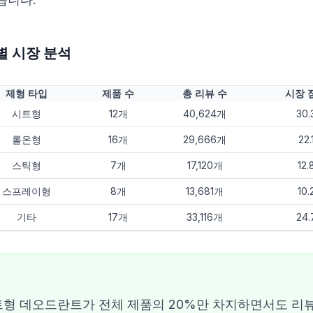
별 시장 분석
제형 타입
제품 수
총 리뷰 수
시장 
시트형
12개
40,624개
30
롤온형
16개
29,666개
22
스틱형
7개
17,120개
12
스프레이형
8개
13,681개
10
기타
17개
33,116개
24
형 데오드란트가 전체 제품의 20%만 차지하면서도 리뷰