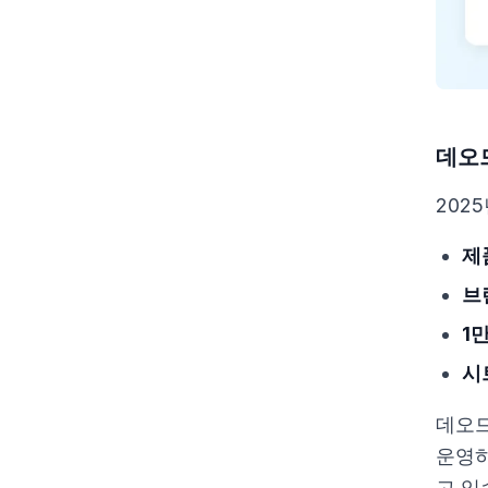
데오
202
제
브
1
시
데오드
운영하
고 있