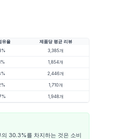
점유율
제품당 평균 리뷰
.3%
3,385개
.1%
1,854개
.8%
2,446개
.2%
1,710개
.7%
1,948개
의 30.3%를 차지하는 것은 소비