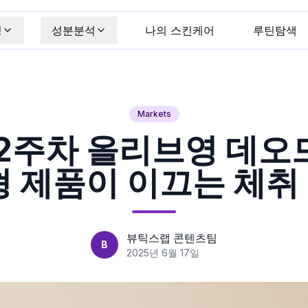
킹
성분분석
나의 스킨케어
루틴탐색
Markets
월 2주차 올리브영 데오
형 제품이 이끄는 체취
뷰틱스랩 콘텐츠팀
B
2025년 6월 17일