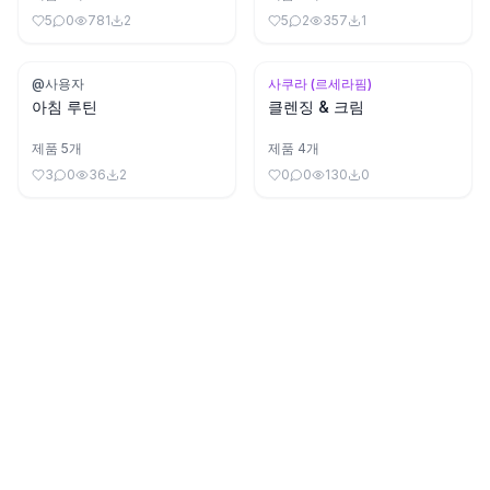
5
0
781
2
5
2
357
1
@사용자
사쿠라 (르세라핌)
아침 루틴
클렌징 & 크림
제품
5
개
제품
4
개
3
0
36
2
0
0
130
0