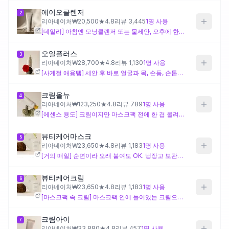
에이오클렌저
2
리아네이처
₩
20,500
★
4.8
리뷰
3,445
1
명 사용
제품비교
[데일리] 아침엔 모닝클렌저 또는 물세안, 오후에 한번. 미지근한 물 → 마지막은 차가운 물로 마무리!
오일플러스
3
Login
리아네이처
₩
28,700
★
4.8
리뷰
1,130
1
명 사용
[사계절 애용템] 세안 후 바로 얼굴과 목, 손등, 손톱까지 꼼꼼히. 지성·건성 상관없이 데일리로!
크림올뉴
4
리아네이처
₩
123,250
★
4.8
리뷰
789
1
명 사용
[에센스 용도] 크림이지만 마스크팩 전에 한 겹 올려주면 보습이 확실히 더 채워져요.
뷰티케어마스크
5
리아네이처
₩
23,650
★
4.8
리뷰
1,183
1
명 사용
[거의 매일] 순면이라 오래 붙여도 OK. 냉장고 보관이 꿀팁! 촬영 다녀온 날엔 붙이고 잠들기도.
뷰티케어크림
6
리아네이처
₩
23,650
★
4.8
리뷰
1,183
1
명 사용
[마스크팩 속 크림] 마스크팩 안에 들어있는 크림으로 듬뿍 바르세요.
크림아이
7
리아네이처
₩
33,880
★
4.8
리뷰
457
1
명 사용