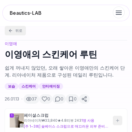
Beautics-LAB
뒤로
랭킹
이영애
이영애의 스킨케어 루틴
성분분석
쉽게 꺼내지 않았던, 오래 쌓아온 이영애만의 스킨케어 단
계. 리아네이처 제품으로 구성된 데일리 루틴입니다.
나의 스킨케어
보습
스킨케어
안티에이징
대화 이력
26.01.13
·
37
0
0
0
찜 목록
페이셜스크럽
1
리아네이처
₩
33,840
★
4.8
리뷰
243
1
명 사용
[주 1~3회] 숯베이스 스크럽으로 매끄러운 피부 준비. 스크럽 후 에이오클렌저로 마무리하세요.
루틴탐색