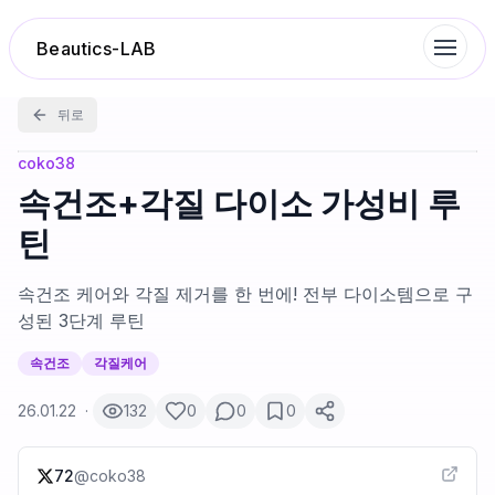
Beautics-LAB
뒤로
랭킹
coko38
속건조+각질 다이소 가성비 루
성분분석
틴
나의 스킨케어
속건조 케어와 각질 제거를 한 번에! 전부 다이소템으로 구
성된 3단계 루틴
대화 이력
속건조
각질케어
26.01.22
·
132
0
0
0
찜 목록
72
@
coko38
루틴탐색