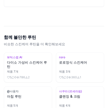
함께 볼만한 루틴
비슷한 스킨케어 루틴을 더 확인해보세요
뷰틱스랩 AI
roro
다이소 가성비 스킨케어 루
로로정식 스킨케어
틴
제품
7
개
제품
3
개
5
0
786
2
5
2
360
1
@사용자
사쿠라 (르세라핌)
아침 루틴
클렌징 & 크림
제품
5
개
제품
4
개