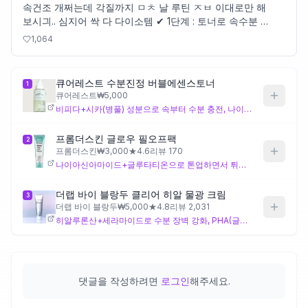
속건조 개쩌는데 각질까지 ㅁㅊ 날 루틴 ㅈㅂ 이대로만 해
보시긔.. 심지어 싹 다 다이소템 ✔ 1단계 : 토너로 속수분 보
제품비교
충 ✔ 2단계 : 튀어나온 건조한 각질은 필오프팩으로 부드럽
1,064
게 제거 ✔ 3단계 : 리치한 크림으로 보습막 만들어서 마무
리 이렇게만 해도 피부 컨디션 도라방스라 화잘먹이되..
https://t.co/X7g1zGLU8n
Login
큐어레스트 수분진정 버블에센스토너
1
큐어레스트
₩
5,000
비피다+시카(병풀) 성분으로 속부터 수분 충전, 나이아신아마이드+판테놀로 진정
프롬더스킨 글로우 필오프팩
2
프롬더스킨
₩
3,000
★
4.6
리뷰
170
나이아신아마이드+글루타티온으로 톤업하면서 튀어나온 각질 부드럽게 제거
더랩 바이 블랑두 클리어 히알 물광 크림
3
더랩 바이 블랑두
₩
5,000
★
4.8
리뷰
2,031
히알루론산+세라마이드로 수분 장벽 강화, PHA(글루코노락톤)로 부드러운 각질 케어
댓글을 작성하려면
로그인
해주세요.