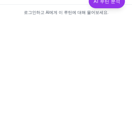
AI 루틴 분석
로그인하고 AI에게 이 루틴에 대해 물어보세요.
Beautics-LAB
뷰틱스랩은 데이터를 기반으로
성분·루틴·제품을 분석하는 AI 플랫폼입니다.
소개
·
블로그
·
유해논란성분
·
MCP 사용
웹스팩토리
대표: 김민지
사업자등록번호: 381-17-02749
통신판매업신고: 2025-대구수성구-0828
주소: 대구광역시 수성구 수성로 367-2
이메일:
beauticslab@gmail.com