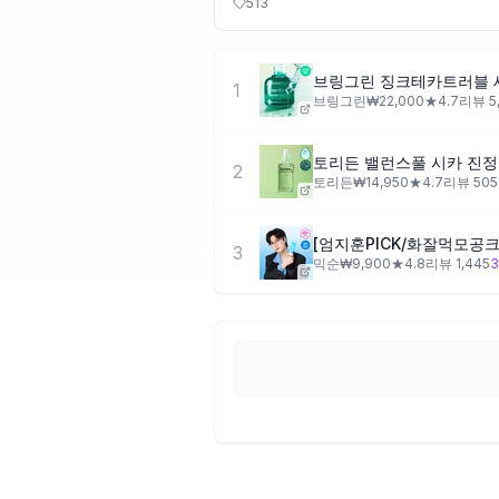
513
브링그린 징크테카트러블 
1
브링그린
₩
22,000
★
4.7
리뷰
5
토리든 밸런스풀 시카 진정 
2
토리든
₩
14,950
★
4.7
리뷰
505
3
믹순
₩
9,900
★
4.8
리뷰
1,445
3