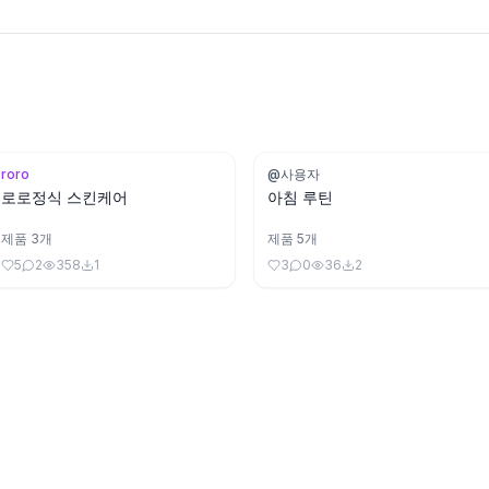
roro
@사용자
로로정식 스킨케어
아침 루틴
제품
3
개
제품
5
개
5
2
358
1
3
0
36
2