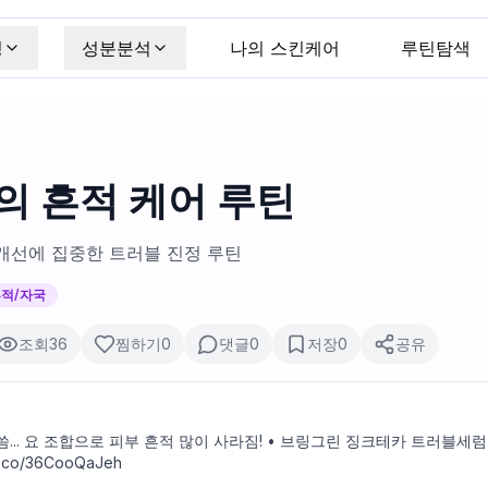
킹
성분분석
나의 스킨케어
루틴탐색
의 흔적 케어 루틴
개선에 집중한 트러블 진정 루틴
적/자국
조회
36
찜하기
0
댓글
0
저장
0
공유
 사라짐! • 브링그린 징크테카 트러블세럼 • 토리든 밸런스풀 시카 세럼 • 믹
co/36CooQaJeh