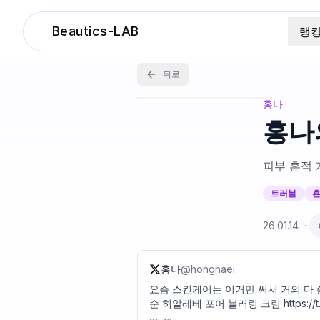
Beautics-LAB
랭
뒤로
홍나
홍나
피부 흔적 
트러블
흔
26.01.14
·
홍나
@
hongnaei
요즘 스킨케어는 이거만 써서 거의 다 씀... 요 조합으로 피부 흔적 많이
순 히알레베 포어 블러링 크림 https://t.