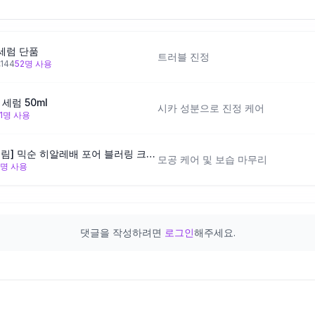
세럼 단품
트러블 진정
,144
52
명 사용
세럼 50ml
시카 성분으로 진정 케어
1
명 사용
[엄지훈PICK/화잘먹모공크림] 믹순 히알레배 포어 블러링 크림 50ml
모공 케어 및 보습 마무리
명 사용
댓글을 작성하려면
로그인
해주세요.