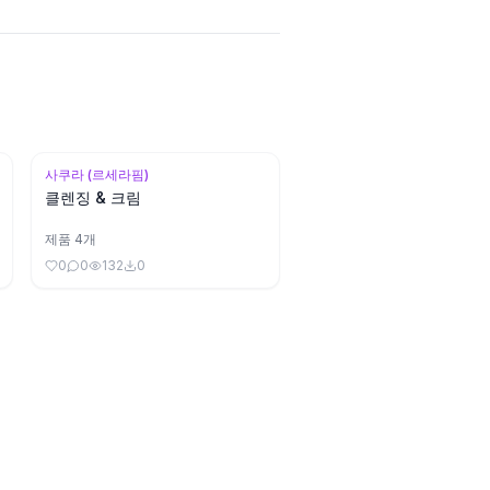
사쿠라 (르세라핌)
클렌징 & 크림
제품
4
개
0
0
132
0