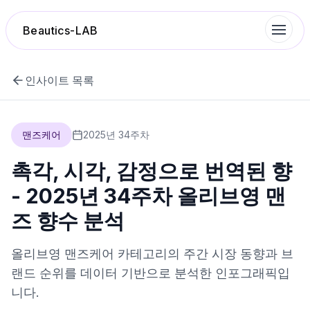
Beautics-LAB
인사이트 목록
랭킹
맨즈케어
2025
년
34
주차
성분분석
촉각, 시각, 감정으로 번역된 향
나의 스킨케어
- 2025년 34주차 올리브영 맨
즈 향수 분석
대화 이력
올리브영
맨즈케어
카테고리의 주간 시장 동향과 브
찜 목록
랜드 순위를 데이터 기반으로 분석한 인포그래픽입
니다.
루틴탐색