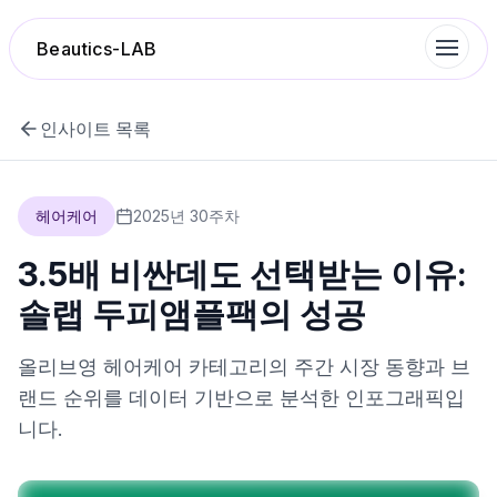
Beautics-LAB
인사이트 목록
랭킹
헤어케어
2025
년
30
주차
성분분석
3.5배 비싼데도 선택받는 이유:
나의 스킨케어
솔랩 두피앰플팩의 성공
대화 이력
올리브영
헤어케어
카테고리의 주간 시장 동향과 브
랜드 순위를 데이터 기반으로 분석한 인포그래픽입
찜 목록
니다.
루틴탐색