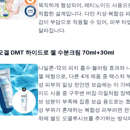
묵직하게 형성되어, 레티노이드 사용으
적합한 설계입니다. 다만 지성·복합성 
감이 부담으로 작용할 수 있어, 피부 타
달라집니다.
겔 DMT 하이드로 젤 수분크림 70ml+30ml
나일론-12의 피지 흡수·블러링 효과와
젤 제형으로, 다른 4개 제품 중 텍스처 
성 피부의 일상 전안면 보습에는 이 가
이드 사용 중 구주변 버짐·각질처럼 장
브 성분이 부족해 집중 보습 용도로는 
성 부위가 혼재하는 복합성 피부라면 전
위에 별도 오클루시브를 추가하는 방식에