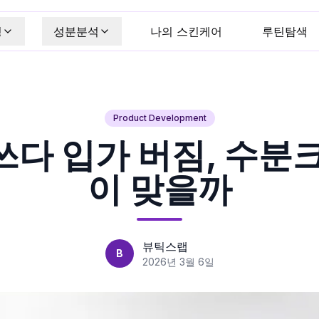
킹
성분분석
나의 스킨케어
루틴탐색
Product Development
다 입가 버짐, 수분
이 맞을까
뷰틱스랩
B
2026년 3월 6일