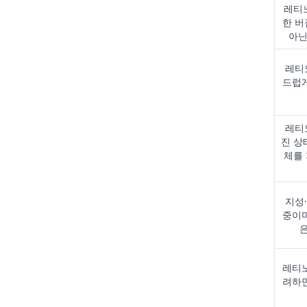
레티
한 버
아닌
레티
드럽게
레티
진 상
체를
지성
중이며
레티노
려하면