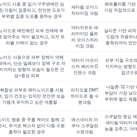
노이드 사용 중 입가·구주변에만 심
페트롤라툼 기반 
세타필 모이스
짐·각질이 집중되고, 전안면 도포가
가장 직접적으로 
처라이징 크림
 부위별 집중 도포를 원하는 경우
닥터자르트 세
노이드로 예민해진 피부 전체에 부
실리콘 기반 피막
라마이딘 울트
 덮어주는 막이 필요하고, 피지 트
드럽게 작용하나
라 모이스처라
러블 이력이 없는 경우
충족되어야 전안
이징 크림
노이드 사용으로 피부 장벽이 약해
닥터지 더모이
피부 지질 구조
태에서, 단순 밀폐보다 장벽 구조 자
스처 배리어 D
지지하는 방향으
 지지하는 방향의 보습이 필요한 건
인텐스 크림
접근으로
성~중성 피부
나일론-12 기반
·복합성 피부로 레티노이드를 사용
피지오겔 DMT
부담이 가장 낮으
, 입가 건조는 있지만 전안면 보습
하이드로 젤 수
부위에 별도 제품
은 가볍게 유지하고 싶은 여름철
분크림
스쿠알란 중심 
이드 병용 중 주름 케어도 함께 고
에스네이처 아
세타필·닥터지 
서, 무거운 텍스처 없이 다층 수분
쿠아 스쿠알란
능을 갖추고, 아
흡착이 필요한 경우
수분크림