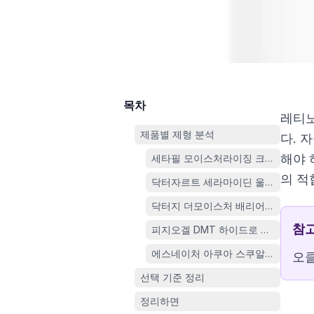
목차
레티노
제품별 제형 분석
다. 
해야 
세타필 모이스처라이징 크림 550g
의 적
닥터자르트 세라마이딘 울트라 모이스처
닥터지 더모이스처 배리어 D 인텐스 크림
참
피지오겔 DMT 하이드로 젤 수분크림 7
에스네이처 아쿠아 스쿠알란 수분크림 
오클
선택 기준 정리
정리하면