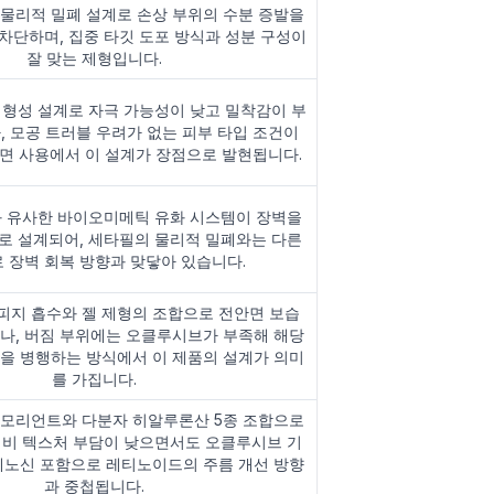
물리적 밀폐 설계로 손상 부위의 수분 증발을
차단하며, 집중 타깃 도포 방식과 성분 구성이
잘 맞는 제형입니다.
 형성 설계로 자극 가능성이 낮고 밀착감이 부
, 모공 트러블 우려가 없는 피부 타입 조건이
면 사용에서 이 설계가 장점으로 발현됩니다.
와 유사한 바이오미메틱 유화 시스템이 장벽을
로 설계되어, 세타필의 물리적 밀폐와는 다른
 장벽 회복 방향과 맞닿아 있습니다.
 피지 흡수와 젤 제형의 조합으로 전안면 보습
나, 버짐 부위에는 오클루시브가 부족해 해당
을 병행하는 방식에서 이 제품의 설계가 의미
를 가집니다.
에모리언트와 다분자 히알루론산 5종 조합으로
대비 텍스처 부담이 낮으면서도 오클루시브 기
데노신 포함으로 레티노이드의 주름 개선 방향
과 중첩됩니다.