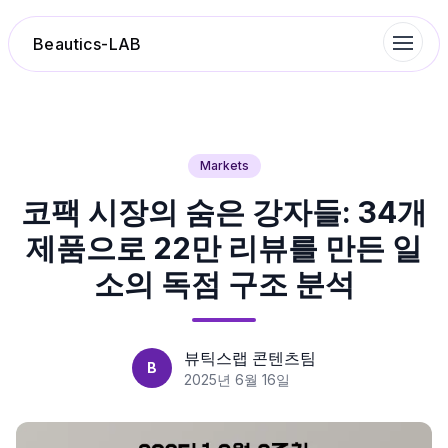
Beautics-LAB
랭킹
Markets
코팩 시장의 숨은 강자들: 34개
성분분석
제품으로 22만 리뷰를 만든 일
나의 스킨케어
소의 독점 구조 분석
대화 이력
뷰틱스랩 콘텐츠팀
B
찜 목록
2025년 6월 16일
루틴탐색