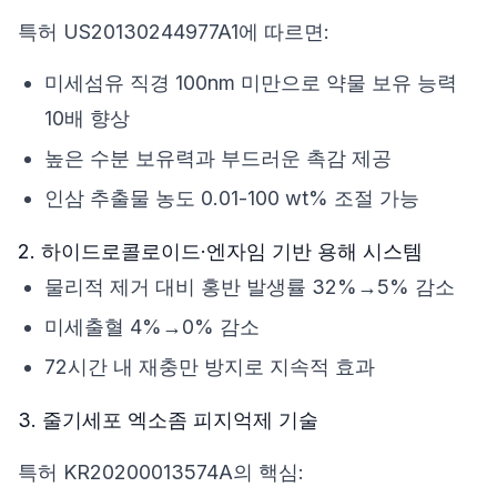
특허 US20130244977A1
에 따르면:
미세섬유 직경 100nm 미만으로 약물 보유 능력
10배 향상
높은 수분 보유력과 부드러운 촉감 제공
인삼 추출물 농도 0.01-100 wt% 조절 가능
2. 하이드로콜로이드·엔자임 기반 용해 시스템
물리적 제거 대비 홍반 발생률 32%→5% 감소
미세출혈 4%→0% 감소
72시간 내 재충만 방지로 지속적 효과
3. 줄기세포 엑소좀 피지억제 기술
특허 KR20200013574A
의 핵심: