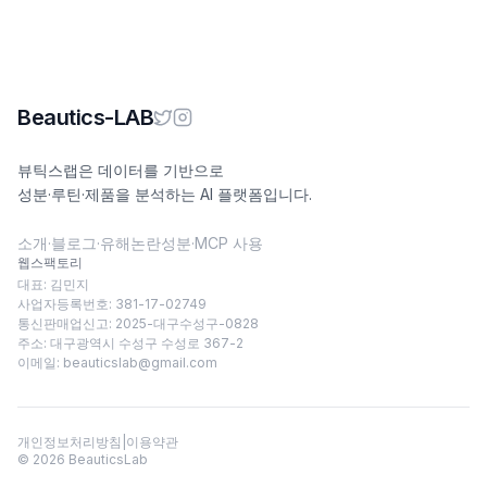
Beautics-LAB
뷰틱스랩은 데이터를 기반으로
성분·루틴·제품을 분석하는 AI 플랫폼입니다.
소개
·
블로그
·
유해논란성분
·
MCP 사용
웹스팩토리
대표: 김민지
사업자등록번호: 381-17-02749
통신판매업신고: 2025-대구수성구-0828
주소: 대구광역시 수성구 수성로 367-2
이메일:
beauticslab@gmail.com
개인정보처리방침
|
이용약관
©
2026
BeauticsLab