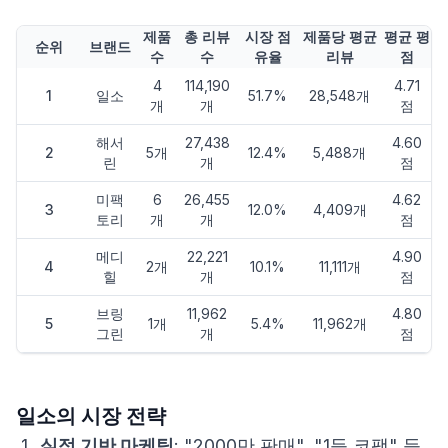
제품
총 리뷰
시장 점
제품당 평균
평균 평
순위
브랜드
수
수
유율
리뷰
점
4
114,190
4.71
1
일소
51.7%
28,548개
개
개
점
해서
27,438
4.60
2
5개
12.4%
5,488개
린
개
점
미팩
6
26,455
4.62
3
12.0%
4,409개
토리
개
개
점
메디
22,221
4.90
4
2개
10.1%
11,111개
힐
개
점
브링
11,962
4.80
5
1개
5.4%
11,962개
그린
개
점
일소의 시장 전략
실적 기반 마케팅
: "2000만 판매", "1등 코팩" 등