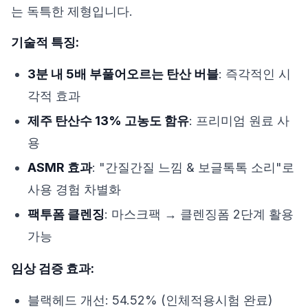
는 독특한 제형입니다.
기술적 특징:
3분 내 5배 부풀어오르는 탄산 버블
: 즉각적인 시
각적 효과
제주 탄산수 13% 고농도 함유
: 프리미엄 원료 사
용
ASMR 효과
: "간질간질 느낌 & 보글톡톡 소리"로
사용 경험 차별화
팩투폼 클렌징
: 마스크팩 → 클렌징폼 2단계 활용
가능
임상 검증 효과:
블랙헤드 개선: 54.52% (인체적용시험 완료)