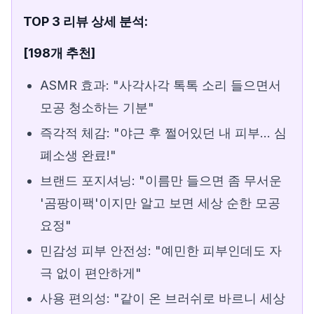
TOP 3 리뷰 상세 분석:
[198개 추천]
ASMR 효과: "사각사각 톡톡 소리 들으면서
모공 청소하는 기분"
즉각적 체감: "야근 후 쩔어있던 내 피부... 심
폐소생 완료!"
브랜드 포지셔닝: "이름만 들으면 좀 무서운
'곰팡이팩'이지만 알고 보면 세상 순한 모공
요정"
민감성 피부 안전성: "예민한 피부인데도 자
극 없이 편안하게"
사용 편의성: "같이 온 브러쉬로 바르니 세상