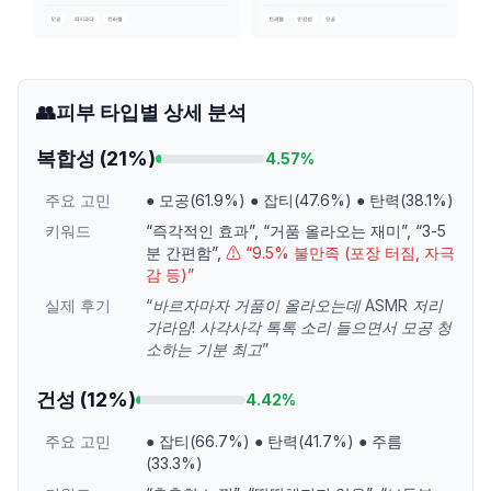
👥
피부 타입별 상세 분석
복합성
(
21
%)
4.57
%
주요 고민
●
모공(61.9%)
●
잡티(47.6%)
●
탄력(38.1%)
키워드
“
즉각적인 효과
”
,
“
거품 올라오는 재미
”
,
“
3-5
분 간편함
”
,
⚠ “
9.5% 불만족 (포장 터짐, 자극
감 등)
”
실제 후기
“
바르자마자 거품이 올라오는데 ASMR 저리
가라임! 사각사각 톡톡 소리 들으면서 모공 청
소하는 기분 최고
”
건성
(
12
%)
4.42
%
주요 고민
●
잡티(66.7%)
●
탄력(41.7%)
●
주름
(33.3%)