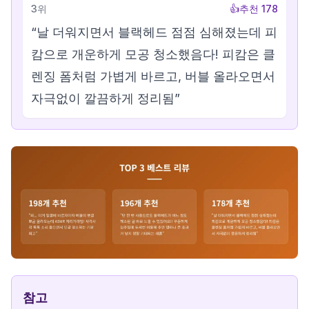
3
위
👍
추천
178
“
날 더워지면서 블랙헤드 점점 심해졌는데 피
캄으로 개운하게 모공 청소했음다! 피캄은 클
렌징 폼처럼 가볍게 바르고, 버블 올라오면서
자극없이 깔끔하게 정리됨
”
참고