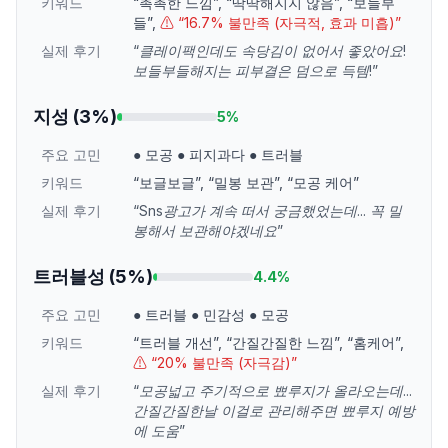
키워드
“
촉촉한 느낌
”
,
“
딱딱해지지 않음
”
,
“
보들부
들
”
,
⚠ “
16.7% 불만족 (자극적, 효과 미흡)
”
실제 후기
“
클레이팩인데도 속당김이 없어서 좋았어요!
보들부들해지는 피부결은 덤으로 득템!
”
지성
(
3
%)
5
%
주요 고민
●
모공
●
피지과다
●
트러블
키워드
“
보글보글
”
,
“
밀봉 보관
”
,
“
모공 케어
”
실제 후기
“
Sns광고가 계속 떠서 궁금했었는데... 꼭 밀
봉해서 보관해야겠네요
”
트러블성
(
5
%)
4.4
%
주요 고민
●
트러블
●
민감성
●
모공
키워드
“
트러블 개선
”
,
“
간질간질한 느낌
”
,
“
홈케어
”
,
⚠ “
20% 불만족 (자극감)
”
실제 후기
“
모공넓고 주기적으로 뾰루지가 올라오는데...
간질간질한날 이걸로 관리해주면 뾰루지 예방
에 도움
”