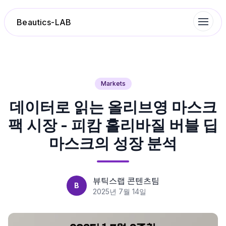
Beautics-LAB
랭킹
Markets
데이터로 읽는 올리브영 마스크
성분분석
팩 시장 - 피캄 홀리바질 버블 딥
나의 스킨케어
마스크의 성장 분석
대화 이력
뷰틱스랩 콘텐츠팀
B
찜 목록
2025년 7월 14일
루틴탐색