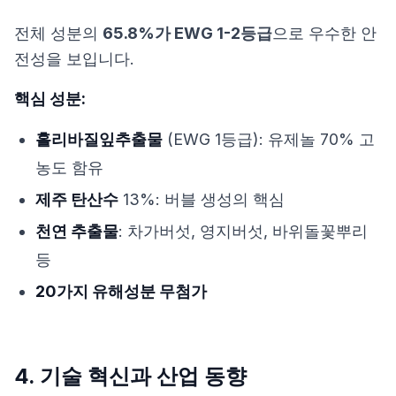
전체 성분의
65.8%가 EWG 1-2등급
으로 우수한 안
전성을 보입니다.
핵심 성분:
홀리바질잎추출물
(EWG 1등급): 유제놀 70% 고
농도 함유
제주 탄산수
13%: 버블 생성의 핵심
천연 추출물
: 차가버섯, 영지버섯, 바위돌꽃뿌리
등
20가지 유해성분 무첨가
4. 기술 혁신과 산업 동향