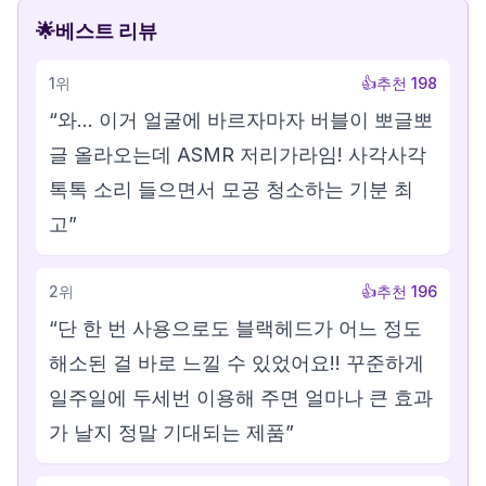
🌟
베스트 리뷰
1
위
👍
추천
198
“
와... 이거 얼굴에 바르자마자 버블이 뽀글뽀
글 올라오는데 ASMR 저리가라임! 사각사각
톡톡 소리 들으면서 모공 청소하는 기분 최
고
”
2
위
👍
추천
196
“
단 한 번 사용으로도 블랙헤드가 어느 정도
해소된 걸 바로 느낄 수 있었어요!! 꾸준하게
일주일에 두세번 이용해 주면 얼마나 큰 효과
가 날지 정말 기대되는 제품
”