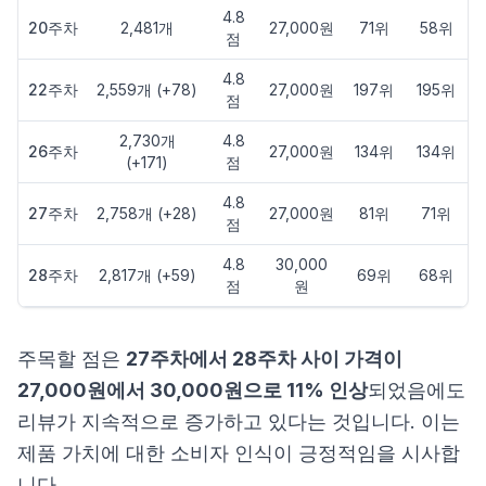
4.8
20주차
2,481개
27,000원
71위
58위
점
4.8
22주차
2,559개 (+78)
27,000원
197위
195위
점
2,730개
4.8
26주차
27,000원
134위
134위
(+171)
점
4.8
27주차
2,758개 (+28)
27,000원
81위
71위
점
4.8
30,000
28주차
2,817개 (+59)
69위
68위
점
원
주목할 점은
27주차에서 28주차 사이 가격이
27,000원에서 30,000원으로 11% 인상
되었음에도
리뷰가 지속적으로 증가하고 있다는 것입니다. 이는
제품 가치에 대한 소비자 인식이 긍정적임을 시사합
니다.