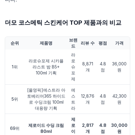
더모 코스메틱 스킨케어 TOP 제품과의 비교
브랜
순위
제품명
리뷰 수
평점
가격
드
라
라로슈포제 시카플
로
8,871
4.8
36,000
1위
라스트 밤 B5+
슈
개
점
원
100ml 기획
포
제
[올영픽]에스트라 아
에
토베리어365 하이드
스
12,876
4.8
42,300
5위
로 수딩크림 100ml
트
개
점
원
대용량 기획
라
제
제로이드 수딩 크림
로
2,817
4.8
30,000
69위
80ml
이
개
점
원