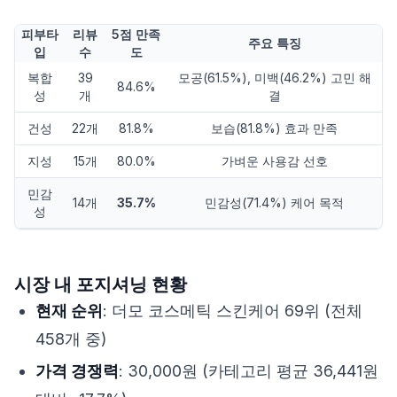
피부타
리뷰
5점 만족
주요 특징
입
수
도
복합
39
모공(61.5%), 미백(46.2%) 고민 해
84.6%
성
개
결
건성
22개
81.8%
보습(81.8%) 효과 만족
지성
15개
80.0%
가벼운 사용감 선호
민감
14개
35.7%
민감성(71.4%) 케어 목적
성
시장 내 포지셔닝 현황
현재 순위
: 더모 코스메틱 스킨케어 69위 (전체
458개 중)
가격 경쟁력
: 30,000원 (카테고리 평균 36,441원