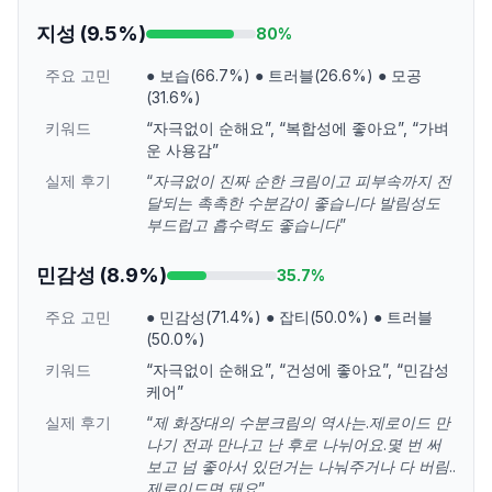
지성
(
9.5
%)
80
%
주요 고민
●
보습(66.7%)
●
트러블(26.6%)
●
모공
(31.6%)
키워드
“
자극없이 순해요
”
,
“
복합성에 좋아요
”
,
“
가벼
운 사용감
”
실제 후기
“
자극없이 진짜 순한 크림이고 피부속까지 전
달되는 촉촉한 수분감이 좋습니다 발림성도
부드럽고 흡수력도 좋습니다
”
민감성
(
8.9
%)
35.7
%
주요 고민
●
민감성(71.4%)
●
잡티(50.0%)
●
트러블
(50.0%)
키워드
“
자극없이 순해요
”
,
“
건성에 좋아요
”
,
“
민감성
케어
”
실제 후기
“
제 화장대의 수분크림의 역사는.제로이드 만
나기 전과 만나고 난 후로 나뉘어요.몇 번 써
보고 넘 좋아서 있던거는 나눠주거나 다 버림..
제로이드면 돼요
”