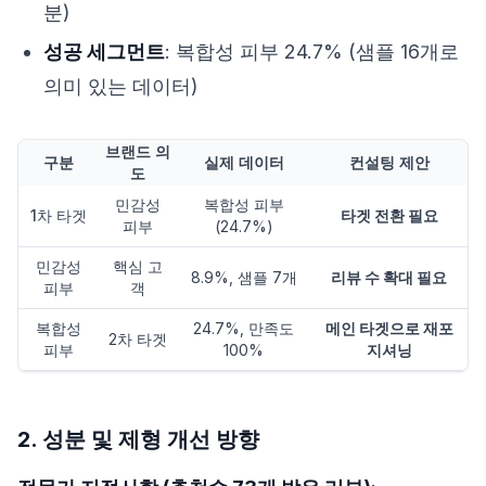
분)
성공 세그먼트
: 복합성 피부 24.7% (샘플 16개로
의미 있는 데이터)
브랜드 의
구분
실제 데이터
컨설팅 제안
도
민감성
복합성 피부
1차 타겟
타겟 전환 필요
피부
(24.7%)
민감성
핵심 고
8.9%, 샘플 7개
리뷰 수 확대 필요
피부
객
복합성
24.7%, 만족도
메인 타겟으로 재포
2차 타겟
피부
100%
지셔닝
2. 성분 및 제형 개선 방향