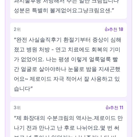
과시술후등 처방해서 주는 일반 크림입니다
성분은 특별히 볼게없어요그냥크림요샌.
”
2
위
👍
추천
18
“
완전 사실솔직후기 환절기부터 증상이 심해
졌고 병원 처방 - 연고 치료에도 회복의 기미
가 없었어요. 나는 평생 이렇게 얼룩덜룩 빨
간 얼굴로 살아야하나 눈물로 밤을 지새곤했
어요~ 제로이드 자극 적어서 잘 사용하고 있
습니다
”
3
위
👍
추천
11
“
제 화장대의 수분크림의 역사는.제로이드 만
나기 전과 만나고 난 후로 나뉘어요.몇 번 써