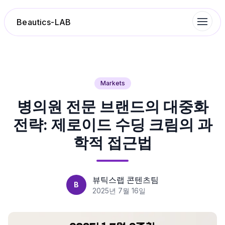
Beautics-LAB
랭킹
Markets
병의원 전문 브랜드의 대중화
성분분석
전략: 제로이드 수딩 크림의 과
나의 스킨케어
학적 접근법
대화 이력
뷰틱스랩 콘텐츠팀
B
찜 목록
2025년 7월 16일
루틴탐색