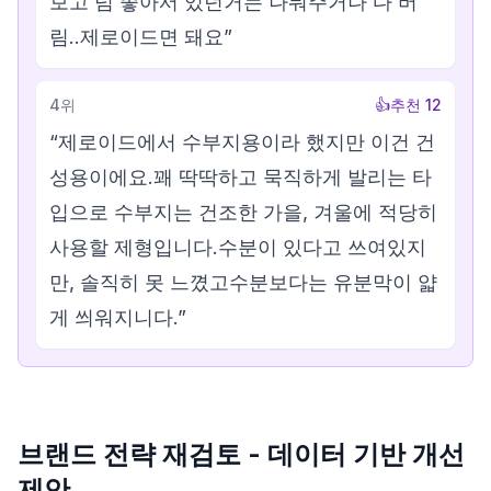
보고 넘 좋아서 있던거는 나눠주거나 다 버
림..제로이드면 돼요
”
4
위
👍
추천
12
“
제로이드에서 수부지용이라 했지만 이건 건
성용이에요.꽤 딱딱하고 묵직하게 발리는 타
입으로 수부지는 건조한 가을, 겨울에 적당히
사용할 제형입니다.수분이 있다고 쓰여있지
만, 솔직히 못 느꼈고수분보다는 유분막이 얇
게 씌워지니다.
”
브랜드 전략 재검토 - 데이터 기반 개선
제안