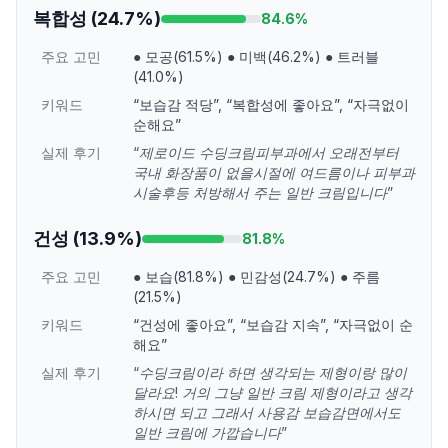
복합성
(
24.7
%)
84.6
%
주요 고민
●
모공(61.5%)
●
미백(46.2%)
●
트러블
(41.0%)
키워드
“
보습감 적당
”
,
“
복합성에 좋아요
”
,
“
자극없이
순해요
”
실제 후기
“
제로이드 수딩크림피부과에서 오래전부터
국내 화장품이 없을시절에 여드름이나 피부과
시술후등 처방해서 주는 일반 크림입니다
”
건성
(
13.9
%)
81.8
%
주요 고민
●
보습(81.8%)
●
민감성(24.7%)
●
주름
(21.5%)
키워드
“
건성에 좋아요
”
,
“
보습감 지속
”
,
“
자극없이 순
해요
”
실제 후기
“
수딩크림이라 하면 생각되는 제형이랑 많이
달라요! 거의 그냥 일반 크림 제형이라고 생각
하시면 되고 그래서 사용감 보습감면에서도
일반 크림에 가깝습니다
”