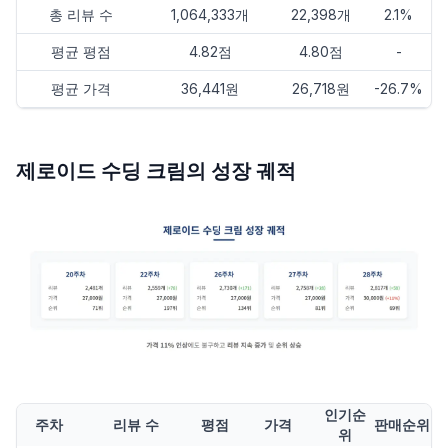
총 리뷰 수
1,064,333개
22,398개
2.1%
평균 평점
4.82점
4.80점
-
평균 가격
36,441원
26,718원
-26.7%
제로이드 수딩 크림의 성장 궤적
인기순
주차
리뷰 수
평점
가격
판매순위
위