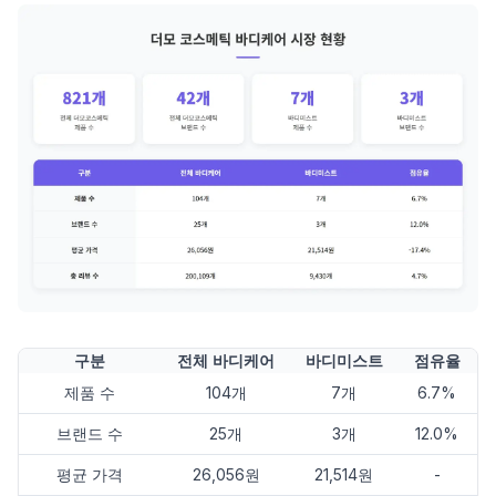
구분
전체 바디케어
바디미스트
점유율
제품 수
104개
7개
6.7%
브랜드 수
25개
3개
12.0%
평균 가격
26,056원
21,514원
-