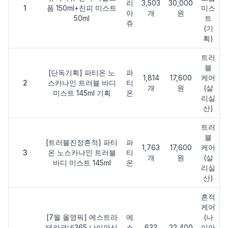
리
3,503
30,000
1
폼 150ml+진피 미스트
미스
아
개
원
50ml
트
쥬
(기
획)
트러
블
[단독기획] 파티온 노
파
1,814
17,600
케어
2
스카나인 트러블 바디
티
개
원
(살
미스트 145ml 기획
온
리실
산)
트러
블
[트러블진정흔적] 파티
파
1,763
17,600
케어
3
온 노스카나인 트러블
티
개
원
(살
바디 미스트 145ml
온
리실
산)
흔적
케어
[7월 올영픽] 에스트라
에
(나
테라크네365 나이아신
스
633
22,400
이아