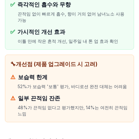
✅
즉각적인 흡수와 무향
끈적임 없이 빠르게 흡수, 향이 거의 없어 남녀노소 사용
가능
✅
가시적인 개선 효과
이틀 만에 작은 흔적 개선, 일주일 내 톤 업 효과 확인
🔧
개선점 (제품 업그레이드 시 고려)
⚠️
보습력 한계
52%가 보습력 '보통' 평가, 바디로션 완전 대체는 어려움
⚠️
일부 끈적임 잔존
48%가 끈적임 없다고 평가했지만, 14%는 여전히 끈적임
느낌