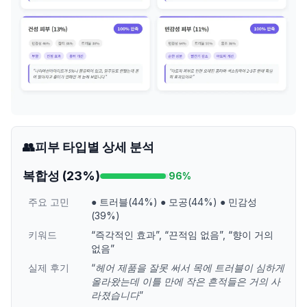
👥
피부 타입별 상세 분석
복합성
(
23
%)
96
%
주요 고민
●
트러블(44%)
●
모공(44%)
●
민감성
(39%)
키워드
“
즉각적인 효과
”
,
“
끈적임 없음
”
,
“
향이 거의
없음
”
실제 후기
“
헤어 제품을 잘못 써서 목에 트러블이 심하게
올라왔는데 이틀 만에 작은 흔적들은 거의 사
라졌습니다
”