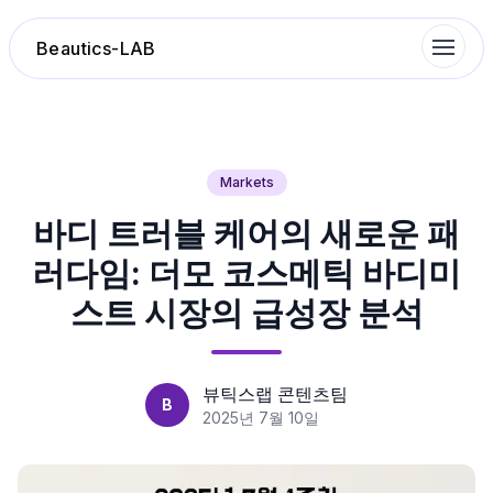
Beautics-LAB
랭킹
Markets
바디 트러블 케어의 새로운 패
성분분석
러다임: 더모 코스메틱 바디미
나의 스킨케어
스트 시장의 급성장 분석
대화 이력
뷰틱스랩 콘텐츠팀
B
찜 목록
2025년 7월 10일
루틴탐색