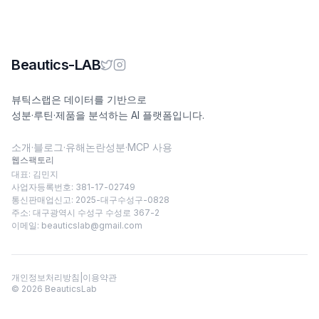
Beautics-LAB
뷰틱스랩은 데이터를 기반으로
성분·루틴·제품을 분석하는 AI 플랫폼입니다.
소개
·
블로그
·
유해논란성분
·
MCP 사용
웹스팩토리
대표: 김민지
사업자등록번호: 381-17-02749
통신판매업신고: 2025-대구수성구-0828
주소: 대구광역시 수성구 수성로 367-2
이메일:
beauticslab@gmail.com
개인정보처리방침
|
이용약관
©
2026
BeauticsLab