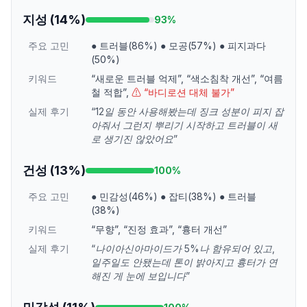
지성
(
14
%)
93
%
주요 고민
●
트러블(86%)
●
모공(57%)
●
피지과다
(50%)
키워드
“
새로운 트러블 억제
”
,
“
색소침착 개선
”
,
“
여름
철 적합
”
,
⚠ “
바디로션 대체 불가
”
실제 후기
“
12일 동안 사용해봤는데 징크 성분이 피지 잡
아줘서 그런지 뿌리기 시작하고 트러블이 새
로 생기진 않았어요
”
건성
(
13
%)
100
%
주요 고민
●
민감성(46%)
●
잡티(38%)
●
트러블
(38%)
키워드
“
무향
”
,
“
진정 효과
”
,
“
흉터 개선
”
실제 후기
“
나이아신아마이드가 5%나 함유되어 있고,
일주일도 안됐는데 톤이 밝아지고 흉터가 연
해진 게 눈에 보입니다
”