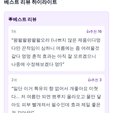
베스트 리뷰 하이라이트
🌟
베스트 리뷰
1
위
👍
추천
16
“
왕왈왈왕왈왈오러 (나쁘지 않은 제품이다멍
다만 끈적임이 심하니 여름에는 좀 여려울것
같다 멍멍 흔적 효과는 아직 잘 모르겠으니
나중에 수정해보겠다 멍!)
”
2
위
👍
추천
3
“
일단 이거 특유의 향 없어서 개좋아요 미쳣
다... 저 여름만 되면 뾰루지 올라오고 물만 닿
아도 피부 빨개져서 필수인데 효과 제일 좋은
것 같아요!
”