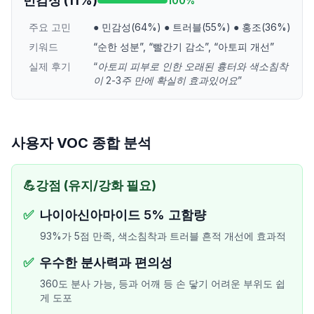
민감성
(
11
%)
100
%
주요 고민
●
민감성(64%)
●
트러블(55%)
●
홍조(36%)
키워드
“
순한 성분
”
,
“
빨간기 감소
”
,
“
아토피 개선
”
실제 후기
“
아토피 피부로 인한 오래된 흉터와 색소침착
이 2-3주 만에 확실히 효과있어요
”
사용자 VOC 종합 분석
💪
강점 (유지/강화 필요)
✅
나이아신아마이드 5% 고함량
93%가 5점 만족, 색소침착과 트러블 흔적 개선에 효과적
✅
우수한 분사력과 편의성
360도 분사 가능, 등과 어깨 등 손 닿기 어려운 부위도 쉽
게 도포