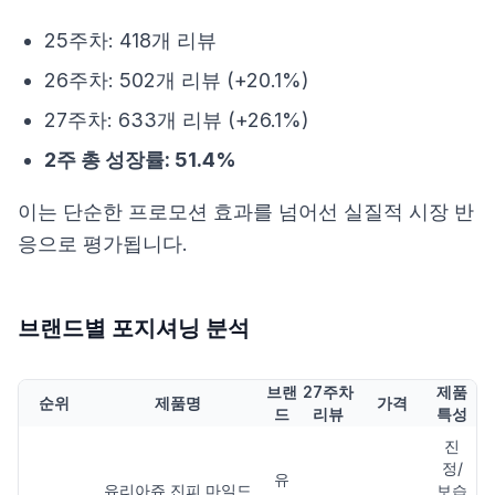
25주차: 418개 리뷰
26주차: 502개 리뷰 (+20.1%)
27주차: 633개 리뷰 (+26.1%)
2주 총 성장률: 51.4%
이는 단순한 프로모션 효과를 넘어선 실질적 시장 반
응으로 평가됩니다.
브랜드별 포지셔닝 분석
브랜
27주차
제품
순위
제품명
가격
드
리뷰
특성
진
정/
유
유리아쥬 진피 마일드
보습