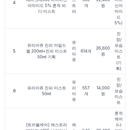
4
아마이드 5% 흔적 바
트
개
원
신아
디 미스트
라
마이
드
5%)
진
정/
유
유리아쥬 진피 마일드
보습
리
26,600
5
젤 200ml+진피 미스트
614개
미스
아
원
50ml 기획
트
쥬
(기
획)
진
유
정/
유리아쥬 진피 미스트
리
557
14,000
6
보습
50ml
아
개
원
미스
쥬
트
흔적
케어
[트러블케어] 에스트라
에
(나