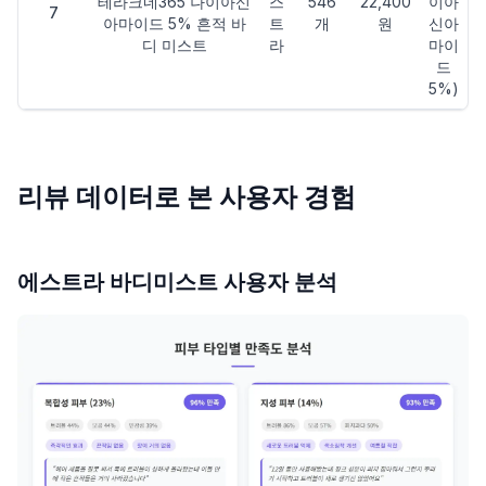
테라크네365 나이아신
스
546
22,400
이아
7
아마이드 5% 흔적 바
트
개
원
신아
디 미스트
라
마이
드
5%)
리뷰 데이터로 본 사용자 경험
에스트라 바디미스트 사용자 분석