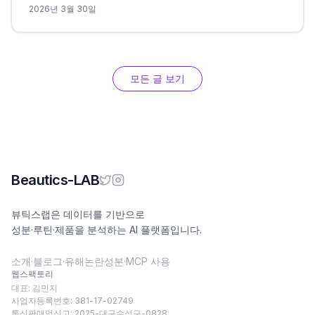
2026년 3월 30일
모든 글 보기
Beautics-LAB
뷰틱스랩은 데이터를 기반으로
성분·루틴·제품을 분석하는 AI 플랫폼입니다.
소개
·
블로그
·
유해논란성분
·
MCP 사용
웹스팩토리
대표: 김민지
사업자등록번호: 381-17-02749
통신판매업신고: 2025-대구수성구-0828