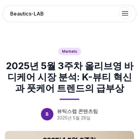
Beautics-LAB
랭킹
Markets
2025년 5월 3주차 올리브영 바
성분분석
디케어 시장 분석: K-뷰티 혁신
나의 스킨케어
과 풋케어 트렌드의 급부상
대화 이력
뷰틱스랩 콘텐츠팀
B
찜 목록
2025년 5월 28일
루틴탐색