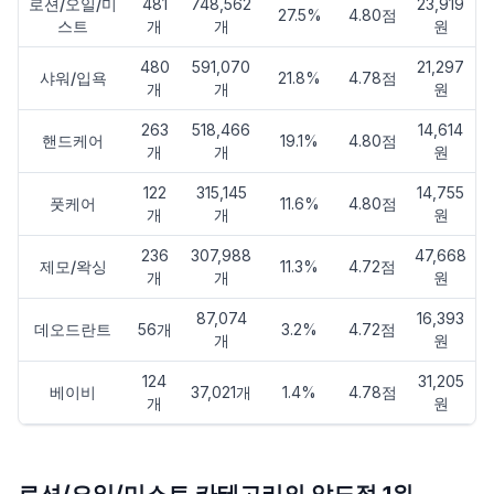
로션/오일/미
481
748,562
23,919
27.5%
4.80점
스트
개
개
원
480
591,070
21,297
샤워/입욕
21.8%
4.78점
개
개
원
263
518,466
14,614
핸드케어
19.1%
4.80점
개
개
원
122
315,145
14,755
풋케어
11.6%
4.80점
개
개
원
236
307,988
47,668
제모/왁싱
11.3%
4.72점
개
개
원
87,074
16,393
데오드란트
56개
3.2%
4.72점
개
원
124
31,205
베이비
37,021개
1.4%
4.78점
개
원
로션/오일/미스트 카테고리의 압도적 1위