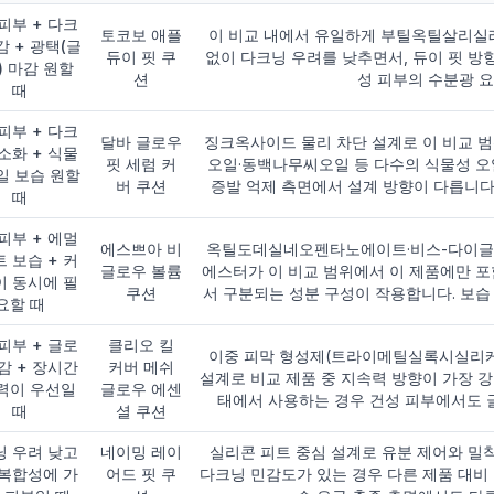
피부 + 다크
토코보 애플
이 비교 내에서 유일하게 부틸옥틸살리실
감 + 광택(글
듀이 핏 쿠
없이 다크닝 우려를 낮추면서, 듀이 핏 
) 마감 원할
션
성 피부의 수분광 
때
피부 + 다크
달바 글로우
징크옥사이드 물리 차단 설계로 이 비교 
소화 + 식물
핏 세럼 커
오일·동백나무씨오일 등 다수의 식물성 오
일 보습 원할
버 쿠션
증발 억제 측면에서 설계 방향이 다릅니다
때
피부 + 에멀
에스쁘아 비
옥틸도데실네오펜타노에이트·비스-다이글
 보습 + 커
글로우 볼륨
에스터가 이 비교 범위에서 이 제품에만 포
이 동시에 필
쿠션
서 구분되는 성분 구성이 작용합니다. 보습
요할 때
피부 + 글로
클리오 킬
이중 피막 형성제(트라이메틸실록시실리케
감 + 장시간
커버 메쉬
설계로 비교 제품 중 지속력 방향이 가장 
력이 우선일
글로우 에센
태에서 사용하는 경우 건성 피부에서도 
때
셜 쿠션
닝 우려 낮고
네이밍 레이
실리콘 피트 중심 설계로 유분 제어와 밀
·복합성에 가
어드 핏 쿠
다크닝 민감도가 있는 경우 다른 제품 대비