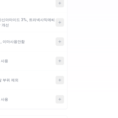
아신아마이드 3%, 트라넥사믹애씨
착 개선
), 이마사용안함
 사용
쌀 부위 제외
 사용