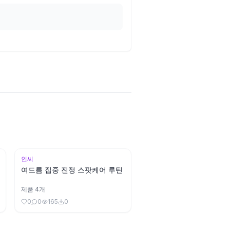
인씨
여드름 집중 진정 스팟케어 루틴
제품
4
개
0
0
165
0