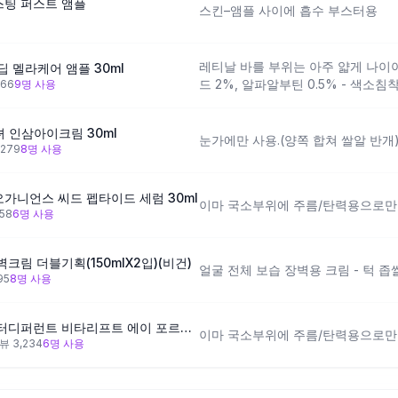
부스팅 퍼스트 앰플
스킨–앰플 사이에 흡수 부스터용
레티날 바를 부위는 아주 얇게 나이
딥 멜라케어 앰플 30ml
드 2%, 알파알부틴 0.5% - 색소침
66
9
명 사용
 인삼아이크림 30ml
눈가에만 사용.(양쪽 합쳐 쌀알 반개
,279
8
명 사용
오가니언스 씨드 펩타이드 세럼 30ml
이마 국소부위에 주름/탄력용으로만
58
6
명 사용
림 더블기획(150mlX2입)(비건)
얼굴 전체 보습 장벽용 크림 - 턱 좁
95
8
명 사용
[광채탄력/레티날0.1%] 닥터디퍼런트 비타리프트 에이 포르테 20g 기획
이마 국소부위에 주름/탄력용으로만
리뷰
3,234
6
명 사용