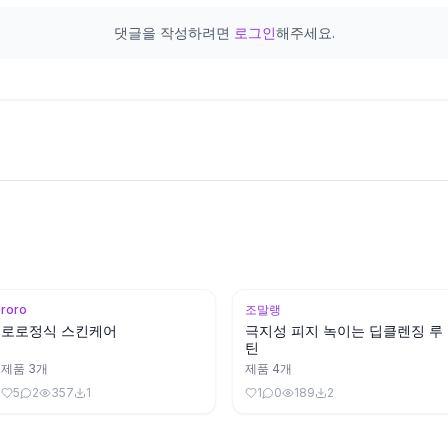
댓글을 작성하려면
로그인
해주세요.
roro
조말랭
로로정식 스킨케어
극지성 피지 녹이는 딥클렌징 루
틴
제품
3
개
제품
4
개
5
2
357
1
1
0
189
2