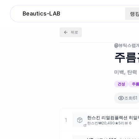
Beautics-LAB
랭
뒤로
@뷰틱스랩
주름
미백, 탄력
건성
주
조회
61
한스킨 리얼컴플렉션 히알
1
한스킨
₩
20,490
★
5
리뷰
6