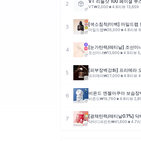
VT 리들샷 100 페이셜 
2
VT
₩
3,000
★
4.8
리뷰
13,659
[색소침착/미백] 마일드랩 
3
마일드랩
₩
26,000
★
4.8
리뷰
9
[눈가탄력/레티날] 조선미녀
4
조선미녀
₩
13,900
★
4.9
리뷰
5
[피부장벽강화] 프리메라 
5
프리메라
₩
27,000
★
4.8
리뷰
4
비욘드 엔젤아쿠아 보습장벽크
6
비욘드
₩
19,760
★
4.8
리뷰
2,8
7
닥터디퍼런트
₩
41,600
★
4.7