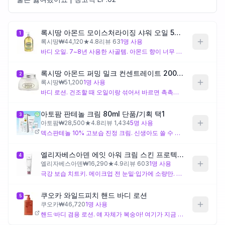
제품비교
록시땅 아몬드 모이스처라이징 샤워 오일 500ml
1
록시땅
₩
44,120
★
4.8
리뷰
63
1
명 사용
바디 오일. 7~8년 사용한 사골템. 아몬드 향이 너무 좋아서 계속 씀. 로션에 섞거나 단독으로 사용
Login
록시땅 아몬드 퍼밍 밀크 컨센트레이트 200ml
2
록시땅
₩
51,200
1
명 사용
바디 로션. 건조할 때 오일이랑 섞어서 바르면 촉촉함이 오래 감
아토팜 판테놀 크림 80ml 단품/기획 택1
3
아토팜
₩
28,500
★
4.8
리뷰
1,434
5
명 사용
덱스판테놀 10% 고보습 진정 크림. 신생아도 쓸 수 있는 순한 제품. 얼굴·바디 둘 다 가능. 오일이랑 섞어 바디에 바르기도
엘리자베스아덴 에잇 아워 크림 스킨 프로텍턴트 50ml
4
엘리자베스아덴
₩
16,290
★
4.9
리뷰
603
1
명 사용
극강 보습 치트키. 메이크업 전 눈밑·입가에 소량만. 파데랑 섞어 바르면 짱짱함. 향은 썩은 초콜릿 같지만 중독성 있음
쿠오카 와일드피치 핸드 바디 로션
5
쿠오카
₩
46,720
1
명 사용
핸드·바디 겸용 로션. 얘 자체가 복숭아! 여기가 지금 과일 시장. 안 미끌거려서 핸드크림 안 바르던 나도 잘 씀