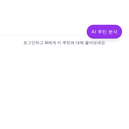
AI 루틴 분석
로그인하고 AI에게 이 루틴에 대해 물어보세요.
Beautics-LAB
뷰틱스랩은 데이터를 기반으로
성분·루틴·제품을 분석하는 AI 플랫폼입니다.
소개
·
블로그
·
유해논란성분
·
MCP 사용