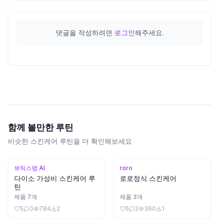
댓글을 작성하려면
로그인
해주세요.
함께 볼만한 루틴
비슷한 스킨케어 루틴을 더 확인해보세요
뷰틱스랩 AI
roro
다이소 가성비 스킨케어 루
로로정식 스킨케어
틴
제품
7
개
제품
3
개
5
0
784
2
5
2
360
1