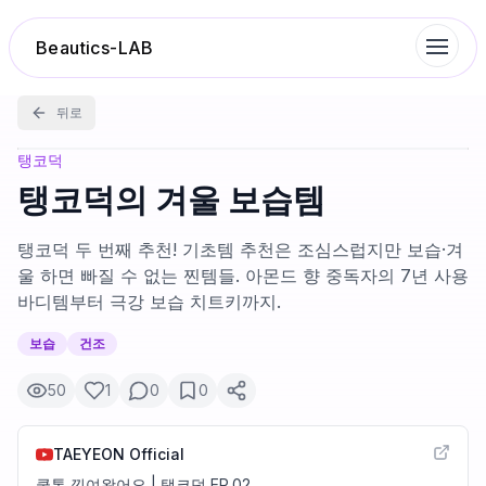
Beautics-LAB
뒤로
랭킹
탱코덕
탱코덕의 겨울 보습템
성분분석
탱코덕 두 번째 추천! 기초템 추천은 조심스럽지만 보습·겨
울 하면 빠질 수 없는 찐템들. 아몬드 향 중독자의 7년 사용
나의 스킨케어
바디템부터 극강 보습 치트키까지.
보습
건조
대화 이력
50
1
0
0
찜 목록
TAEYEON Official
루틴탐색
쿨톤 낋여왔어요 | 탱코덕 EP.02