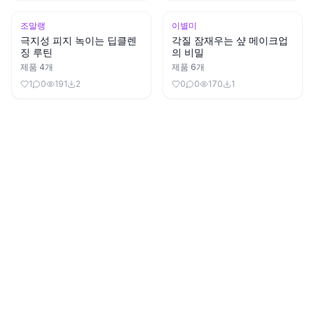
조말랭
이별미
극지성 피지 녹이는 딥클렌
각질 잠재우는 샾 메이크업
징 루틴
의 비밀
제품
4
개
제품
6
개
1
0
191
2
0
0
170
1