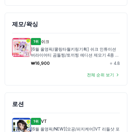
제모/왁싱
쉬크
1위
[6월 올영픽/쿨링타월키링기획] 쉬크 인튜이션
버라이어티 곰돌찡/토끼찡 에디션 제모기 4종 택
1(기+날4입)
₩
16,900
⭐
4.8
전체 순위 보기
로션
VT
1위
[6월 올영픽/NEW][모공/피지케어]VT 리들샷 포