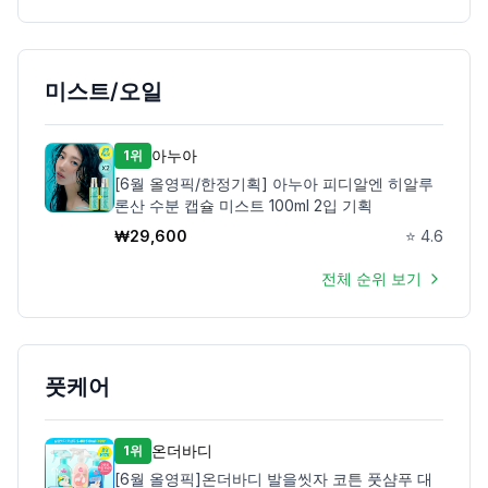
미스트/오일
아누아
1위
[6월 올영픽/한정기획] 아누아 피디알엔 히알루
론산 수분 캡슐 미스트 100ml 2입 기획
₩
29,600
⭐
4.6
전체 순위 보기
풋케어
온더바디
1위
[6월 올영픽]온더바디 발을씻자 코튼 풋샴푸 대