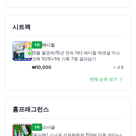
시트팩
메디힐
1위
[6월 올영픽/15년 연속 1위] 메디힐 에센셜 마스
크팩 10/10+1매 기획 7종 골라담기
₩
10,000
⭐
4.9
전체 순위 보기
홈프래그런스
스너글
1위
[필수템] 스너글 섬유탈취제 150ml 단품 /반다나