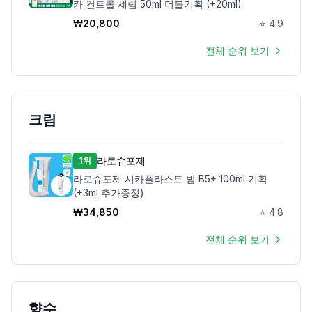
카 컨트롤 세럼 50ml 더블기획 (+20ml)
₩
20,800
⭐
4.9
제품비교
전체 순위 보기
Login
크림
라로슈포제
1위
라로슈포제 시카플라스트 밤 B5+ 100ml 기획
(+3ml 추가증정)
₩
34,850
⭐
4.8
전체 순위 보기
향수