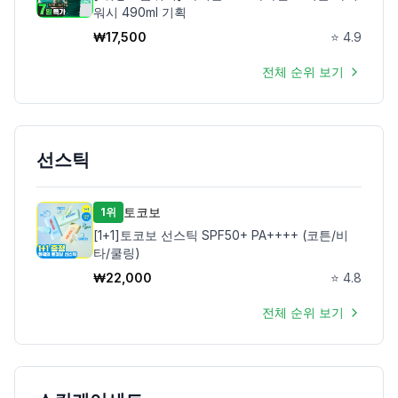
워시 490ml 기획
₩
17,500
⭐
4.9
전체 순위 보기
선스틱
토코보
1위
[1+1]토코보 선스틱 SPF50+ PA++++ (코튼/비
타/쿨링)
₩
22,000
⭐
4.8
전체 순위 보기