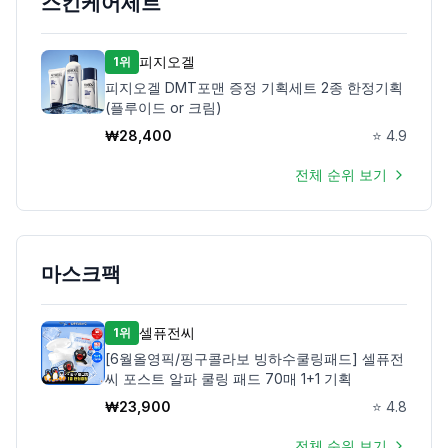
스킨케어세트
피지오겔
1위
피지오겔 DMT포맨 증정 기획세트 2종 한정기획
(플루이드 or 크림)
₩
28,400
⭐
4.9
전체 순위 보기
마스크팩
셀퓨전씨
1위
[6월올영픽/핑구콜라보 빙하수쿨링패드] 셀퓨전
씨 포스트 알파 쿨링 패드 70매 1+1 기획
₩
23,900
⭐
4.8
전체 순위 보기