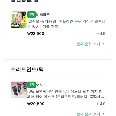
비플레인
1위
[말끔모공/ 대용량] 비플레인 녹두 약산성 클렌징
폼 160ml 더블 기획
₩
23,900
⭐
4.9
전체 순위 보기
트리트먼트/팩
어노브
1위
[6월 올영픽/4년 연속 1위] 어노브 딥 데미지 리
페어 헤어 마스크 (트리트먼트/헤어팩) 320ml 더
블/듀오 기획
₩
29,800
⭐
4.9
전체 순위 보기