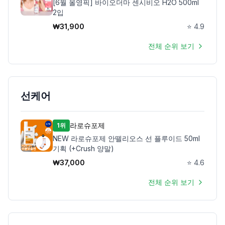
[6월 올영픽] 바이오더마 센시비오 H2O 500ml
2입
₩
31,900
⭐
4.9
전체 순위 보기
선케어
라로슈포제
1위
NEW 라로슈포제 안뗄리오스 선 플루이드 50ml
기획 (+Crush 양말)
₩
37,000
⭐
4.6
전체 순위 보기