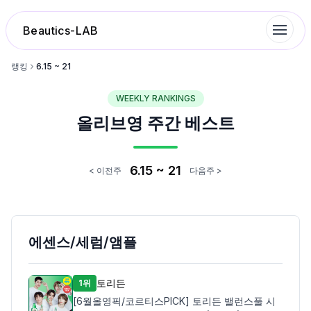
Beautics-LAB
랭킹
6.15 ~ 21
WEEKLY RANKINGS
랭킹
올리브영 주간 베스트
성분분석
6.15 ~ 21
< 이전주
다음주 >
나의 스킨케어
대화 이력
에센스/세럼/앰플
찜 목록
토리든
1위
[6월올영픽/코르티스PICK] 토리든 밸런스풀 시
루틴탐색