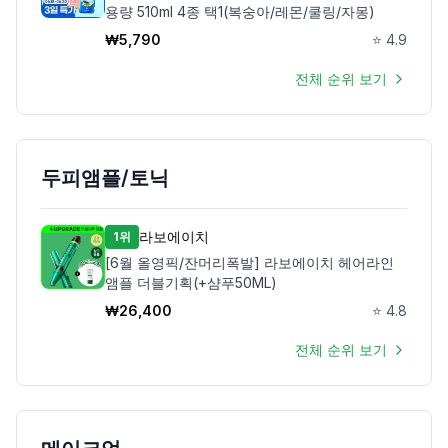
용량 510ml 4종 택1(복숭아/레몬/쿨링/자몽)
₩
5,790
⭐
4.9
전체 순위 보기
두피앰플/토닉
라보에이치
1위
[6월 올영픽/잔머리폭발] 라보에이치 헤어라인
앰플 더블기획(+샴푸50ML)
₩
26,400
⭐
4.8
전체 순위 보기