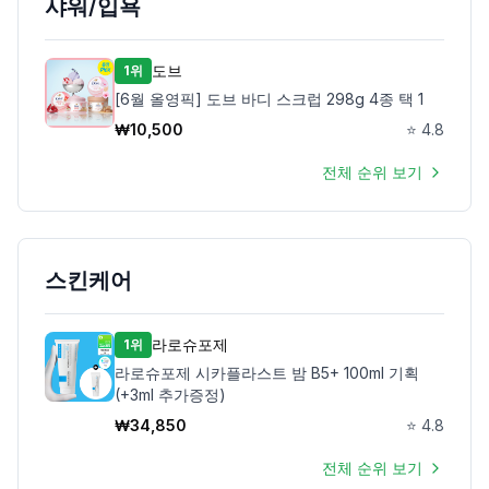
샤워/입욕
도브
1위
[6월 올영픽] 도브 바디 스크럽 298g 4종 택 1
₩
10,500
⭐
4.8
전체 순위 보기
스킨케어
라로슈포제
1위
라로슈포제 시카플라스트 밤 B5+ 100ml 기획
(+3ml 추가증정)
₩
34,850
⭐
4.8
전체 순위 보기