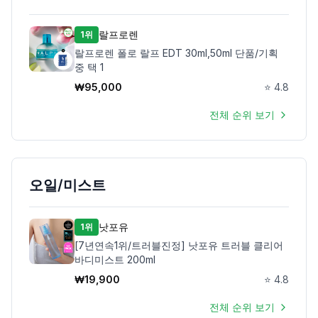
랄프로렌
1위
랄프로렌 폴로 랄프 EDT 30ml,50ml 단품/기획
중 택 1
₩
95,000
⭐
4.8
전체 순위 보기
오일/미스트
낫포유
1위
[7년연속1위/트러블진정] 낫포유 트러블 클리어
바디미스트 200ml
₩
19,900
⭐
4.8
전체 순위 보기