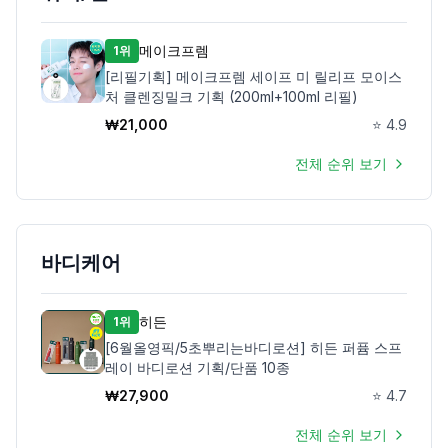
메이크프렘
1위
[리필기획] 메이크프렘 세이프 미 릴리프 모이스
처 클렌징밀크 기획 (200ml+100ml 리필)
₩
21,000
⭐
4.9
전체 순위 보기
바디케어
히든
1위
[6월올영픽/5초뿌리는바디로션] 히든 퍼퓸 스프
레이 바디로션 기획/단품 10종
₩
27,900
⭐
4.7
전체 순위 보기