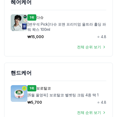
헤어케어
다슈
1위
[변우석 Pick]다슈 포맨 프리미엄 울트라 홀딩 파
워 왁스 100ml
₩
15,000
⭐
4.8
전체 순위 보기
핸드케어
보로탈코
1위
[6월 올영픽] 보로탈코 벨벳팅 크림 4종 택 1
₩
5,700
⭐
4.8
전체 순위 보기