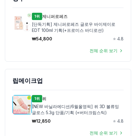
제니퍼로페즈
1위
[단독기획] 제니퍼로페즈 글로우 바이제이로
EDT 100ml 기획(+프로미스 바디로션)
₩
54,800
⭐
4.8
전체 순위 보기
립메이크업
퓌
1위
[NEW 바닐라에디션/6월올영픽] 퓌 3D 볼류밍
글로스 5.3g 단품/기획 (+버터크림스틱)
₩
12,850
⭐
4.8
전체 순위 보기