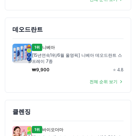
데오드란트
니베아
1위
[15년연속1위/6월 올영픽] 니베아 데오드란트 스
프레이 7종
₩
9,900
⭐
4.8
전체 순위 보기
클렌징
바이오더마
1위