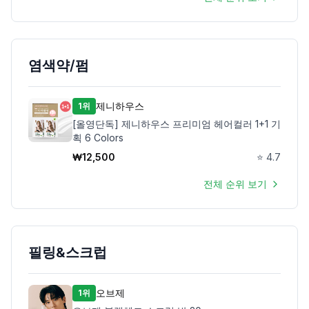
염색약/펌
제니하우스
1위
[올영단독] 제니하우스 프리미엄 헤어컬러 1+1 기
획 6 Colors
₩
12,500
⭐
4.7
전체 순위 보기
필링&스크럽
오브제
1위