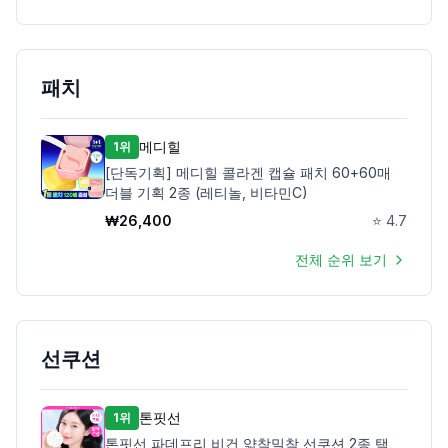
패치
메디힐
1위
[단독기획] 메디힐 콜라겐 캡슐 패치 60+60매
더블 기획 2종 (레티놀, 비타민C)
₩
26,400
⭐
4.7
전체 순위 보기
선쿠션
톤핏선
1위
톤핏선 파데프리 비건 얇착밀착 선쿠션 2종 택