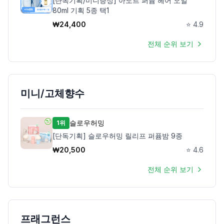
[단독기획/미니증정] 아도르 퍼퓸 헤어 오일
80ml 기획 5종 택1
₩
24,400
⭐
4.9
전체 순위 보기
미니/고체향수
슬로우허밍
1위
[단독기획] 슬로우허밍 릴리프 퍼퓸밤 9종
₩
20,500
⭐
4.6
전체 순위 보기
프래그런스