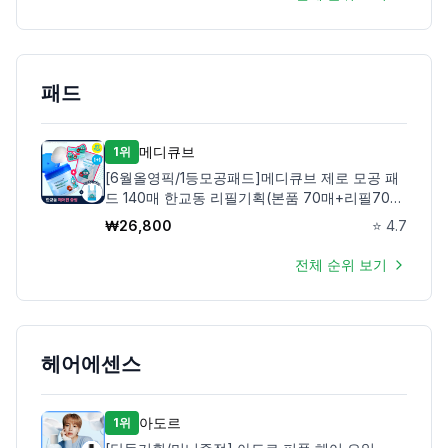
패드
메디큐브
1위
[6월올영픽/1등모공패드]메디큐브 제로 모공 패
드 140매 한교동 리필기획(본품 70매+리필70매
+한교동 헤어핀)
₩
26,800
⭐
4.7
전체 순위 보기
헤어에센스
아도르
1위