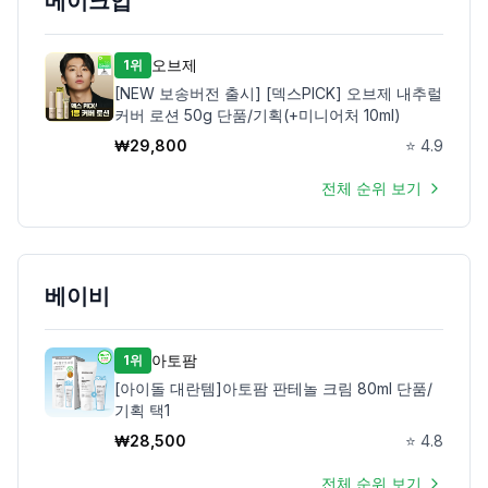
메이크업
오브제
1위
[NEW 보송버전 출시] [덱스PICK] 오브제 내추럴
커버 로션 50g 단품/기획(+미니어처 10ml)
₩
29,800
⭐
4.9
전체 순위 보기
베이비
아토팜
1위
[아이돌 대란템]아토팜 판테놀 크림 80ml 단품/
기획 택1
₩
28,500
⭐
4.8
전체 순위 보기