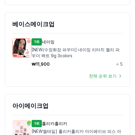
베이스메이크업
네이밍
1위
[NEW/수정화장 파우더] 네이밍 리터치 젤리 파
우더 팩트 9g 3colors
₩
11,900
⭐
5
전체 순위 보기
아이메이크업
홀리카홀리카
1위
[NEW젤테일] 홀리카홀리카 마이페이브 피스 아