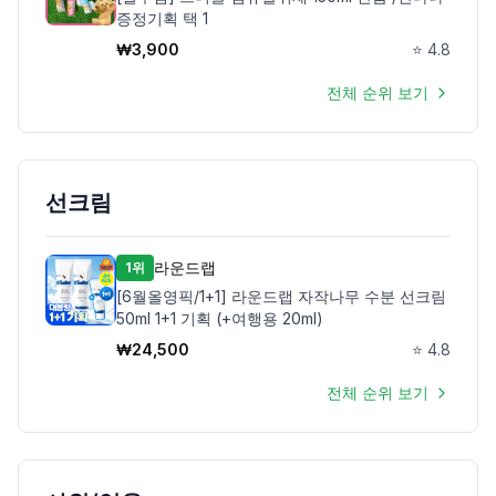
증정기획 택 1
₩
3,900
⭐
4.8
전체 순위 보기
선크림
라운드랩
1위
[6월올영픽/1+1] 라운드랩 자작나무 수분 선크림
50ml 1+1 기획 (+여행용 20ml)
₩
24,500
⭐
4.8
전체 순위 보기