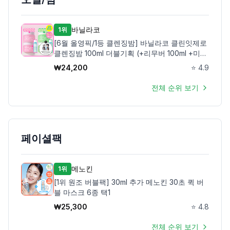
바닐라코
1위
[6월 올영픽/1등 클렌징밤] 바닐라코 클린잇제로
클렌징밤 100ml 더블기획 (+리무버 100ml +미니
밤 4개)
₩
24,200
⭐
4.9
전체 순위 보기
페이셜팩
메노킨
1위
[1위 원조 버블팩] 30ml 추가 메노킨 30초 퀵 버
블 마스크 6종 택1
₩
25,300
⭐
4.8
전체 순위 보기