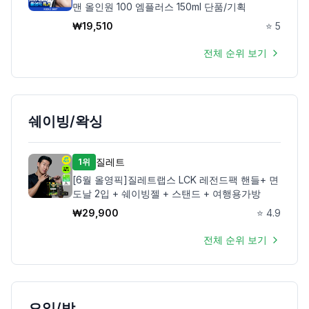
맨 올인원 100 엠플러스 150ml 단품/기획
₩
19,510
⭐
5
전체 순위 보기
쉐이빙/왁싱
질레트
1위
[6월 올영픽]질레트랩스 LCK 레전드팩 핸들+ 면
도날 2입 + 쉐이빙젤 + 스탠드 + 여행용가방
₩
29,900
⭐
4.9
전체 순위 보기
오일/밤