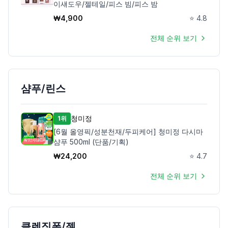
이섀도우/젤테일/피스 빔/피스 밤
₩
4,900
⭐
4.8
전체 순위 보기
샴푸/린스
청미정
1위
[6월 올영픽/성분천재/두피케어] 청미정 다시마
샴푸 500ml (단품/기획)
₩
24,200
⭐
4.7
전체 순위 보기
클렌징폼/젤