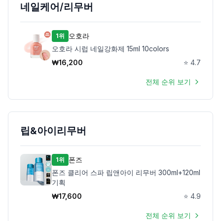
네일케어/리무버
오호라
1위
오호라 시럽 네일강화제 15ml 10colors
₩
16,200
⭐
4.7
전체 순위 보기
립&아이리무버
폰즈
1위
폰즈 클리어 스파 립앤아이 리무버 300ml+120ml
기획
₩
17,600
⭐
4.9
전체 순위 보기