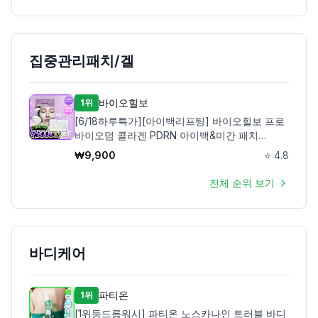
집중관리패치/겔
바이오힐보
1위
[6/18하루특가][아이백리프팅] 바이오힐보 프로
바이오덤 콜라겐 PDRN 아이백&미간 패치
6,800샷
₩
9,900
⭐
4.8
전체 순위 보기
바디케어
파티온
1위
[1위등드름워시] 파티온 노스카나인 트러블 바디