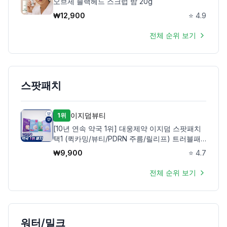
오브제 블랙헤드 스크럽 밤 20g
₩
12,900
⭐
4.9
전체 순위 보기
스팟패치
이지덤뷰티
1위
[10년 연속 약국 1위] 대웅제약 이지덤 스팟패치
택1 (퀵카밍/뷰티/PDRN 주름/릴리프) 트러블패
치
₩
9,900
⭐
4.7
전체 순위 보기
워터/밀크