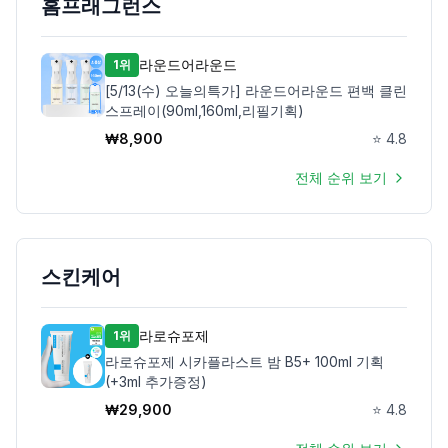
홈프래그런스
라운드어라운드
1위
[5/13(수) 오늘의특가] 라운드어라운드 편백 클린
스프레이(90ml,160ml,리필기획)
₩
8,900
⭐
4.8
전체 순위 보기
스킨케어
라로슈포제
1위
라로슈포제 시카플라스트 밤 B5+ 100ml 기획
(+3ml 추가증정)
₩
29,900
⭐
4.8