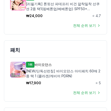
[리필기획] 톤핏선 파데프리 비건 얇착밀착 선쿠
션 2종 택1(핑베톤업/베베톤업) SPF50+
PA++++
₩
24,000
⭐
4.7
전체 순위 보기
패치
바이오던스
1위
[NEW/단독선런칭] 바이오던스 아이패치 60매 2
종 택 1 (콜라겐/캐비어 PDRN)
₩
17,900
⭐
5
전체 순위 보기