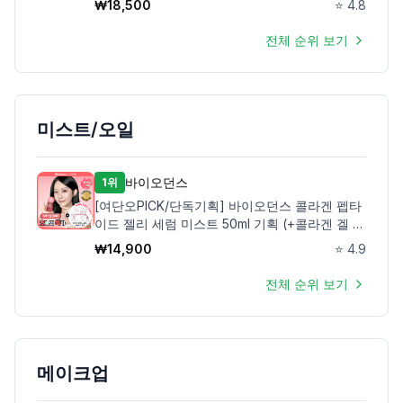
₩
18,500
⭐
4.8
전체 순위 보기
미스트/오일
바이오던스
1위
[여단오PICK/단독기획] 바이오던스 콜라겐 펩타
이드 젤리 세럼 미스트 50ml 기획 (+콜라겐 겔 토
너 패드 10매)
₩
14,900
⭐
4.9
전체 순위 보기
메이크업