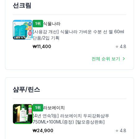
선크림
식물나라
1위
[사용감 개선] 식물나라 가벼운 수분 선 젤 60ml
단품/2입 기획
₩
11,400
⭐
4.8
전체 순위 보기
샴푸/린스
라보에이치
1위
[4년 연속1등] 라보에이치 두피강화샴푸
750ML+100ML(증정) [탈모증상완화]
₩
24,900
⭐
4.8