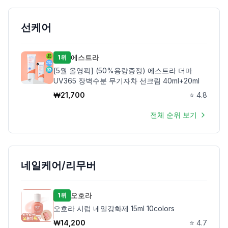
선케어
에스트라
1위
[5월 올영픽] (50%용량증정) 에스트라 더마
UV365 장벽수분 무기자차 선크림 40ml+20ml
₩
21,700
⭐
4.8
전체 순위 보기
네일케어/리무버
오호라
1위
오호라 시럽 네일강화제 15ml 10colors
₩
14,200
⭐
4.7