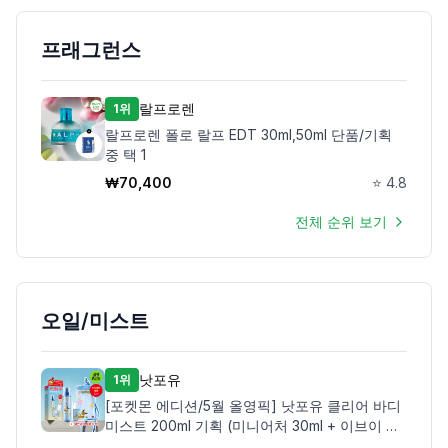
프래그런스
랄프로렌
1위
랄프로렌 폴로 랄프 EDT 30ml,50ml 단품/기획
중 택 1
₩
70,400
⭐
4.8
전체 순위 보기
오일/미스트
낫포유
1위
[포켓몬 에디션/5월 올영픽] 낫포유 클리어 바디
미스트 200ml 기획 (미니어처 30ml + 이브이 방
수팩)