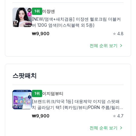
미쟝센
1위
[NEW/염색+새치겸용] 미쟝센 헬로크림 더블커
버 120G 염색(미스틱블랙 외 5종)
₩
9,900
⭐
4.8
전체 순위 보기
스팟패치
이지덤뷰티
1위
[브랜드위크/약국 1등] 대웅제약 이지덤 스팟패
치 골라담기 택1 (퀵카밍/뷰티/PDRN 주름/릴리
프) 트러블패치
₩
9,900
⭐
4.7
전체 순위 보기