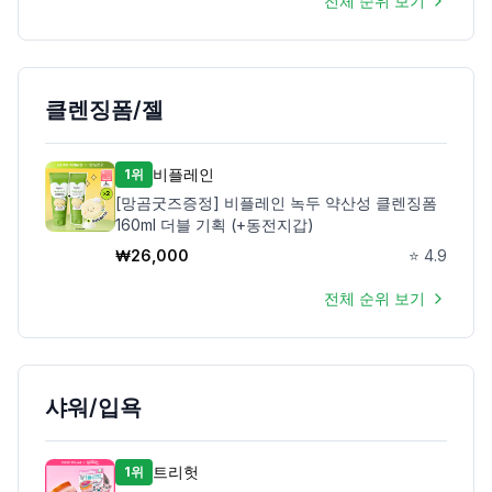
전체 순위 보기
클렌징폼/젤
비플레인
1위
[망곰굿즈증정] 비플레인 녹두 약산성 클렌징폼
160ml 더블 기획 (+동전지갑)
₩
26,000
⭐
4.9
전체 순위 보기
샤워/입욕
트리헛
1위