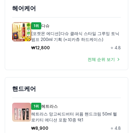
헤어케어
다슈
1위
[포켓몬 에디션]다슈 클래식 스타일 그루밍 토닉
펌프 200ml 기획 (+피카츄 하드케이스)
₩
12,800
⭐
4.8
전체 순위 보기
핸드케어
헤트라스
1위
헤트라스 망고씨드버터 퍼퓸 핸드크림 50ml 헬
로키티 에디션 포함 10종 택1
₩
8,900
⭐
4.8