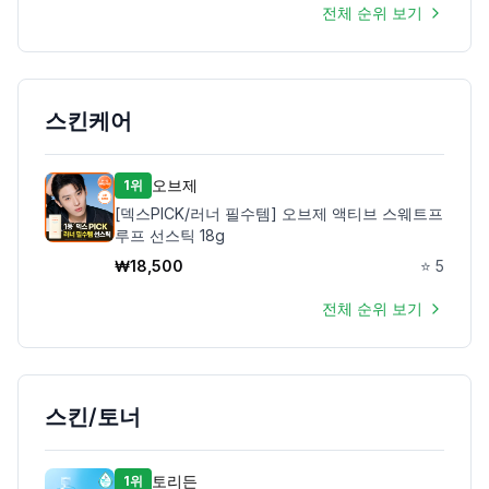
전체 순위 보기
스킨케어
오브제
1위
[덱스PICK/러너 필수템] 오브제 액티브 스웨트프
루프 선스틱 18g
₩
18,500
⭐
5
전체 순위 보기
스킨/토너
토리든
1위