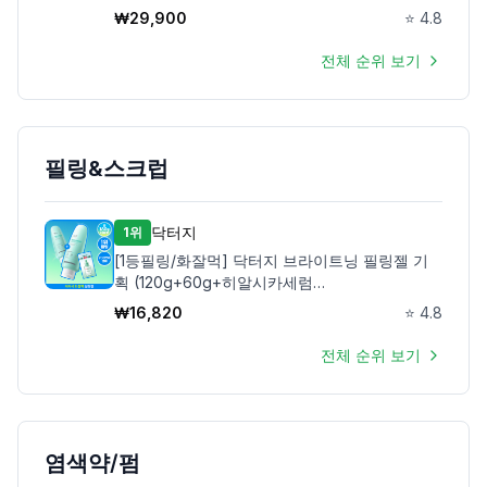
₩
29,900
⭐
4.8
전체 순위 보기
필링&스크럽
닥터지
1위
[1등필링/화잘먹] 닥터지 브라이트닝 필링젤 기
획 (120g+60g+히알시카세럼
2ml/120g+120g+10g)
₩
16,820
⭐
4.8
전체 순위 보기
염색약/펌