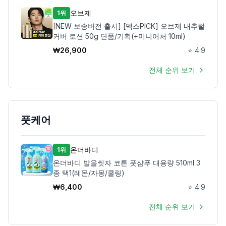
오브제
1위
[NEW 보송버전 출시] [덱스PICK] 오브제 내추럴
커버 로션 50g 단품/기획(+미니어처 10ml)
₩
26,900
⭐
4.9
전체 순위 보기
풋케어
온더바디
1위
온더바디 발을씻자 코튼 풋샴푸 대용량 510ml 3
종 택1(레몬/자몽/쿨링)
₩
6,400
⭐
4.9
전체 순위 보기