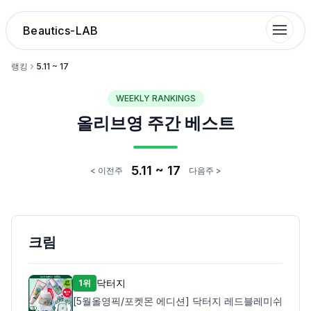
Beautics-LAB
랭킹
5.11 ~ 17
WEEKLY RANKINGS
랭킹
올리브영 주간 베스트
성분분석
5.11 ~ 17
< 이전주
다음주 >
나의 스킨케어
대화 이력
크림
찜 목록
닥터지
1위
[5월올영픽/포켓몬 에디션] 닥터지 레드블레미쉬
루틴탐색