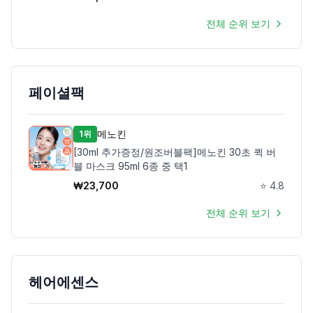
전체 순위 보기
페이셜팩
메노킨
1위
[30ml 추가증정/원조버블팩]메노킨 30초 퀵 버
블 마스크 95ml 6종 중 택1
₩
23,700
⭐
4.8
전체 순위 보기
헤어에센스