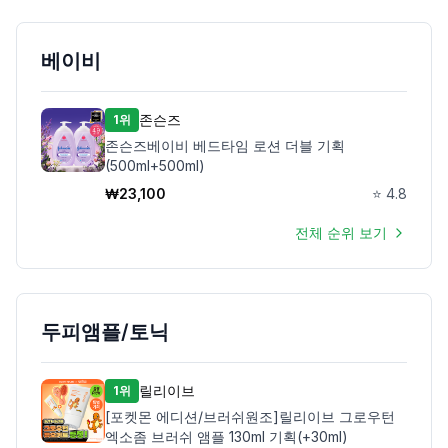
베이비
존슨즈
1위
존슨즈베이비 베드타임 로션 더블 기획
(500ml+500ml)
₩
23,100
⭐
4.8
전체 순위 보기
두피앰플/토닉
릴리이브
1위
[포켓몬 에디션/브러쉬원조]릴리이브 그로우턴
엑소좀 브러쉬 앰플 130ml 기획(+30ml)