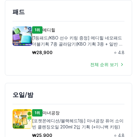
패드
메디힐
1위
[1등패드/KBO 선수 키링 증정] 메디힐 네모패드
더블기획 7종 골라담기(KBO 기획 3종 + 일반 4
종)
₩
28,900
⭐
4.8
전체 순위 보기
오일/밤
마녀공장
1위
[포켓몬에디션/블랙헤드1등] 마녀공장 퓨어 소이
빈 클렌징오일 200ml 2입 기획 (+미니백 키링)
₩
25,900
⭐
4.8