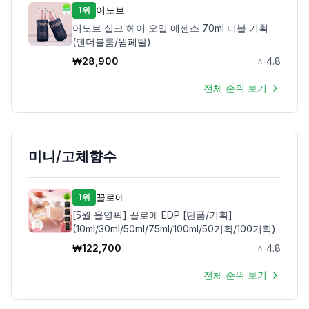
어노브
1위
어노브 실크 헤어 오일 에센스 70ml 더블 기획
(텐더블룸/웜페탈)
₩
28,900
⭐
4.8
전체 순위 보기
미니/고체향수
끌로에
1위
[5월 올영픽] 끌로에 EDP [단품/기획]
(10ml/30ml/50ml/75ml/100ml/50기획/100기획)
₩
122,700
⭐
4.8
전체 순위 보기