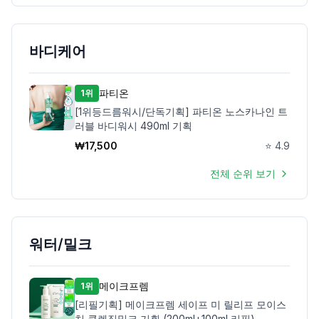
바디케어
파티온
1위
[1위등드름워시/단독기획] 파티온 노스카나인 트
러블 바디워시 490ml 기획
₩
17,500
⭐
4.9
전체 순위 보기
워터/밀크
메이크프렘
1위
[리필기획] 메이크프렘 세이프 미 릴리프 모이스
처 클렌징밀크 기획 (200ml+100ml 리필)