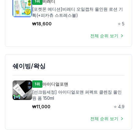
비레디
1위
[포켓몬 에디션]비레디 오일캡처 올인원 로션 기
획(+피카츄 스트레스볼)
₩
18,600
⭐
5
전체 순위 보기
쉐이빙/왁싱
아이디얼포맨
1위
[선크림세정] 아이디얼포맨 퍼펙트 클렌징 올인
원 폼 150ml
₩
11,000
⭐
4.9
전체 순위 보기