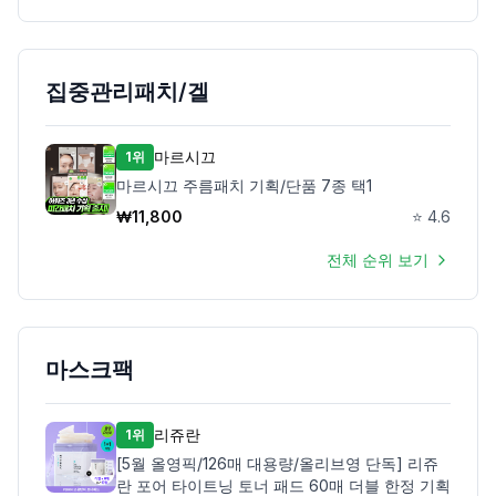
집중관리패치/겔
마르시끄
1위
마르시끄 주름패치 기획/단품 7종 택1
₩
11,800
⭐
4.6
전체 순위 보기
마스크팩
리쥬란
1위
[5월 올영픽/126매 대용량/올리브영 단독] 리쥬
란 포어 타이트닝 토너 패드 60매 더블 한정 기획