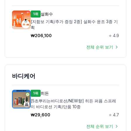
설화수
1위
[지함보 기획/추가 증정 2종] 설화수 윤조 3종 기
획
₩
206,100
⭐
4.9
전체 순위 보기
바디케어
히든
1위
[5초뿌리는바디로션/NEW향] 히든 퍼퓸 스프레
이 바디로션 기획/단품 10종
₩
29,600
⭐
4.7
전체 순위 보기