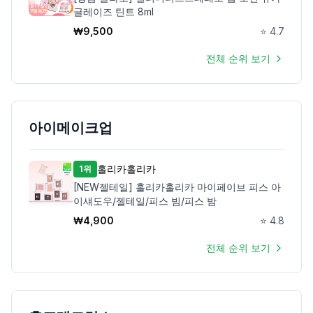
글레이즈 틴트 8ml
₩
9,500
⭐
4.7
전체 순위 보기
아이메이크업
홀리카홀리카
1위
[NEW젤테일] 홀리카홀리카 마이페이브 피스 아
이섀도우/젤테일/피스 빔/피스 밤
₩
4,900
⭐
4.8
전체 순위 보기