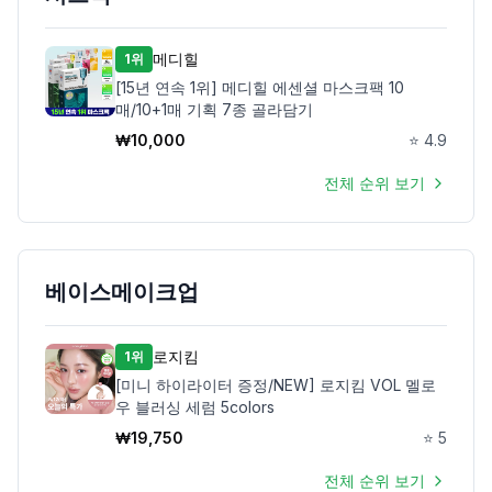
메디힐
1위
[15년 연속 1위] 메디힐 에센셜 마스크팩 10
매/10+1매 기획 7종 골라담기
₩
10,000
⭐
4.9
전체 순위 보기
베이스메이크업
로지킴
1위
[미니 하이라이터 증정/NEW] 로지킴 VOL 멜로
우 블러싱 세럼 5colors
₩
19,750
⭐
5
전체 순위 보기