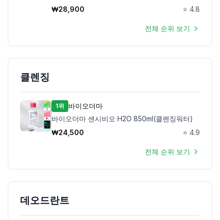
₩
28,900
⭐
4.8
전체 순위 보기
클렌징
바이오더마
1위
바이오더마 센시비오 H2O 850ml(클렌징워터)
₩
24,500
⭐
4.9
전체 순위 보기
데오드란트