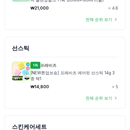
₩
21,000
⭐
4.8
전체 순위 보기
선스틱
프레비츠
1위
[NEW톤업보송] 프레비츠 에어핏 선스틱 14g 3
종 택1
₩
14,800
⭐
5
전체 순위 보기
스킨케어세트