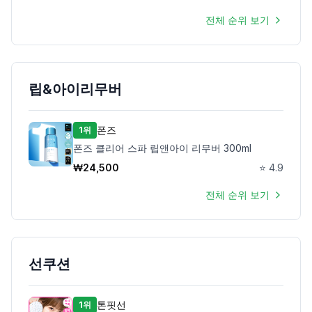
전체 순위 보기
립&아이리무버
폰즈
1위
폰즈 클리어 스파 립앤아이 리무버 300ml
₩
24,500
⭐
4.9
전체 순위 보기
선쿠션
톤핏선
1위