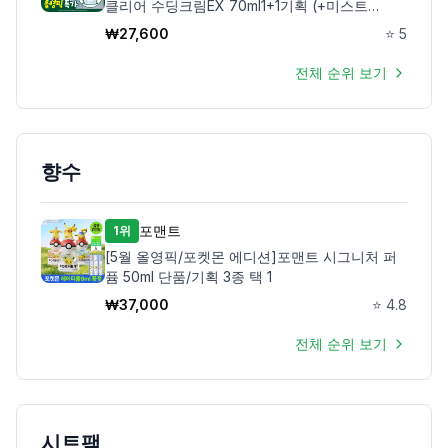
클리어 수딩크림EX 70ml1+1기획 (+미스트
50ml+꼬부기메쉬백)
₩
27,600
⭐
5
제품비교
전체 순위 보기
Login
향수
포맨트
1위
[5월 올영픽/포켓몬 에디션]포맨트 시그니처 퍼
퓸 50ml 단품/기획 3종 택 1
₩
37,000
⭐
4.8
전체 순위 보기
시트팩