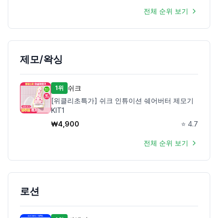
전체 순위 보기
제모/왁싱
쉬크
1위
[위클리초특가] 쉬크 인튜이션 쉐어버터 제모기
KIT1
₩
4,900
⭐
4.7
전체 순위 보기
로션