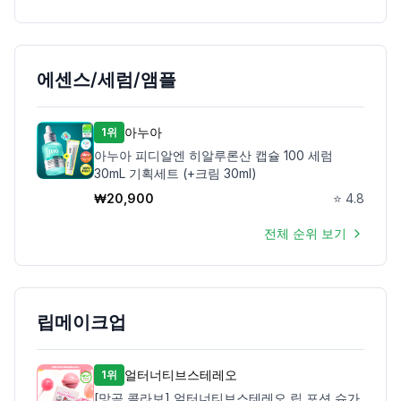
에센스/세럼/앰플
아누아
1위
아누아 피디알엔 히알루론산 캡슐 100 세럼
30mL 기획세트 (+크림 30ml)
₩
20,900
⭐
4.8
전체 순위 보기
립메이크업
얼터너티브스테레오
1위
[망곰 콜라보] 얼터너티브스테레오 립 포션 슈가