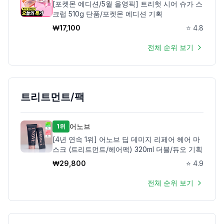
[포켓몬 에디션/5월 올영픽] 트리헛 시어 슈가 스
크럽 510g 단품/포켓몬 에디션 기획
₩
17,100
⭐
4.8
전체 순위 보기
트리트먼트/팩
어노브
1위
[4년 연속 1위] 어노브 딥 데미지 리페어 헤어 마
스크 (트리트먼트/헤어팩) 320ml 더블/듀오 기획
₩
29,800
⭐
4.9
전체 순위 보기