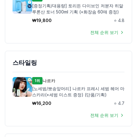
[증정기획/대용량] 토리든 다이브인 저분자 히알
루론산 토너 500ml 기획 (+화장솜 60매 증정)
₩
19,800
⭐
4.8
전체 순위 보기
스타일링
나르카
1위
[노세범/뽀송앞머리] 나르카 프레시 세범 헤어 마
스카라(+세범 미스트 증정) (단품/기획)
₩
16,200
⭐
4.7
전체 순위 보기