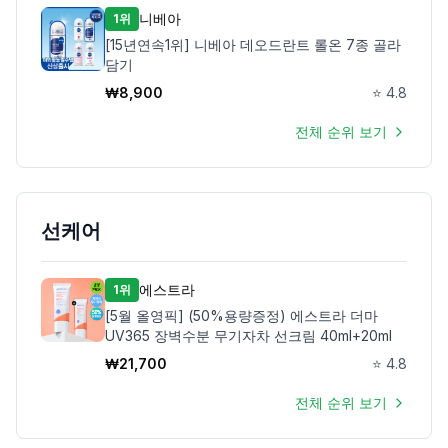
니베아
1위
[15년연속1위] 니베아 데오드란트 롤온 7종 골라
담기
₩
8,900
⭐
4.8
전체 순위 보기
선케어
에스트라
1위
[5월 올영픽] (50%용량증정) 에스트라 더마
UV365 장벽수분 무기자차 선크림 40ml+20ml
₩
21,700
⭐
4.8
전체 순위 보기