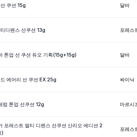
선 쿠션 15g
달바
티디펜스 선쿠션 13g
포레스
톤업 선 쿠션 듀오 기획(15g+15g)
달바
 에어리 선 쿠션 EX 25g
싸이닉
럼 톤업 선쿠션 12g
마르시
거 포레스트 멀티 디펜스 선쿠션 산리오 에디션 2
포레스
)