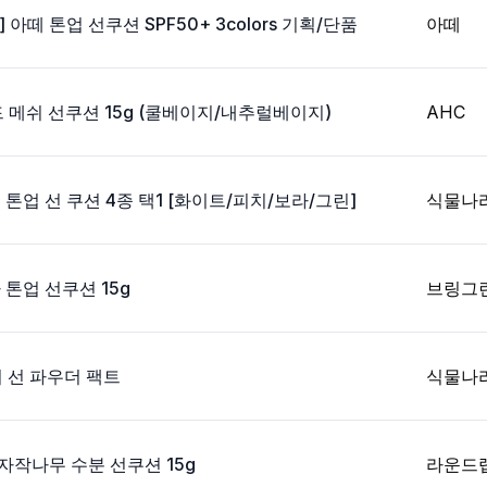
아떼 톤업 선쿠션 SPF50+ 3colors 기획/단품
아떼
 메쉬 선쿠션 15g (쿨베이지/내추럴베이지)
AHC
톤업 선 쿠션 4종 택1 [화이트/피치/보라/그린]
식물나
톤업 선쿠션 15g
브링그
티 선 파우더 팩트
식물나
자작나무 수분 선쿠션 15g
라운드