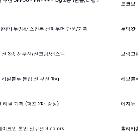
쿠션 SPF50+ PA++++13g 2종 (단품/리필 기
토코보
량완판] 두잉왓 스킨톤 선파우더 단품/기획
두잉왓
 선 3종 선쿠션/선크림/선스틱
브링그
히알블루 톤업 선 쿠션 15g
헤브블
 리필 기획 (퍼프 2매 증정)
이지듀
크업 톤업 선쿠션 3 colors
홀리카