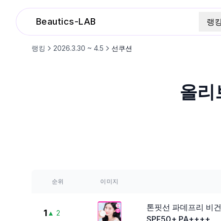
Beautics-LAB
랭
랭킹
2026.3.30 ~ 4.5
선쿠션
올리
순위
이미지
톤핏선 파데프리 비건
1
▲
2
SPF50+ PA++++