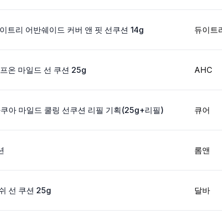
이트리 어반쉐이드 커버 앤 핏 선쿠션 14g
듀이트
프온 마일드 선 쿠션 25g
AHC
쿠아 마일드 쿨링 선쿠션 리필 기획(25g+리필)
큐어
션
롬앤
 선 쿠션 25g
달바