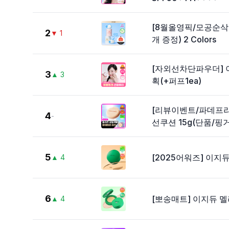
[8월올영픽/모공순삭]
2
▼
1
개 증정) 2 Colors
[자외선차단파우더] 
3
▲
3
획(+퍼프1ea)
[리뷰이벤트/파데프
4
-
선쿠션 15g(단품/핑
5
[2025어워즈] 이지듀
▲
4
6
[뽀송매트] 이지듀 멜라
▲
4