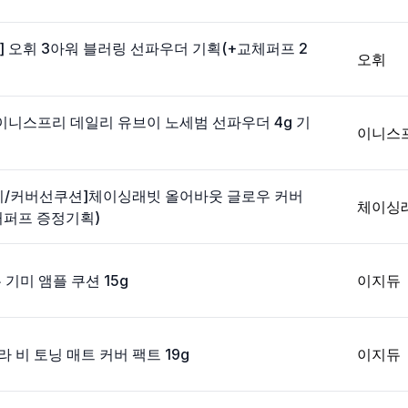
 오휘 3아워 블러링 선파우더 기획(+교체퍼프 2
오휘
이니스프리 데일리 유브이 노세범 선파우더 4g 기
이니스
리/커버선쿠션]체이싱래빗 올어바웃 글로우 커버
체이싱
거퍼프 증정기획)
 기미 앰플 쿠션 15g
이지듀
 비 토닝 매트 커버 팩트 19g
이지듀