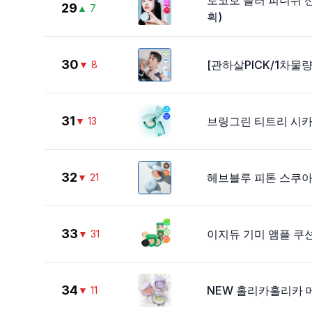
토코보 블러 피니쉬 선 
29
▲
7
획)
30
[관하살PICK/1차물
▼
8
31
브링그린 티트리 시카
▼
13
32
헤브블루 피톤 스쿠아 
▼
21
33
이지듀 기미 앰플 쿠션
▼
31
34
NEW 홀리카홀리카 메이
▼
11