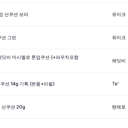
업 선쿠션 보라
유이크
쿠션 그린
유이크
 에딧비 마시멜로 톤업쿠션 (+파우치포함
에딧비
선쿠션 14g 기획 (본품+리필)
Te’
선쿠션 20g
텐제로