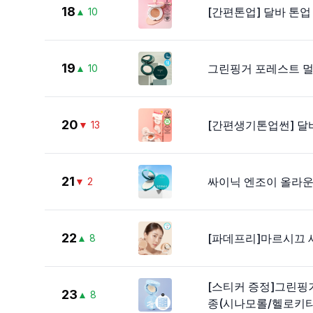
18
[간편톤업] 달바 톤업 
▲
10
19
그린핑거 포레스트 멀
▲
10
20
[간편생기톤업썬] 달바 
▼
13
21
싸이닉 엔조이 올라운드
▼
2
22
[파데프리]마르시끄 세
▲
8
[스티커 증정]그린핑
23
▲
8
종(시나모롤/헬로키티