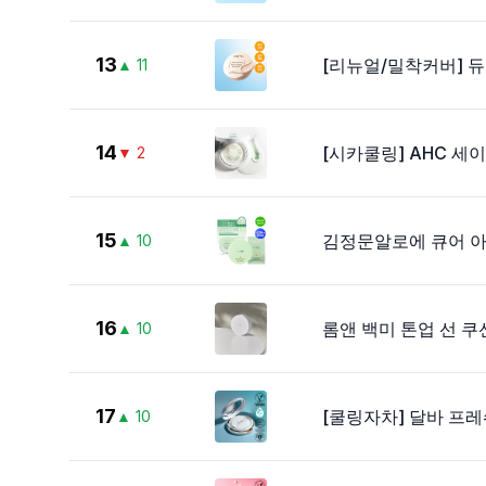
13
[리뉴얼/밀착커버] 듀
▲
11
14
[시카쿨링] AHC 세이
▼
2
15
김정문알로에 큐어 아
▲
10
16
롬앤 백미 톤업 선 쿠
▲
10
17
[쿨링자차] 달바 프레쉬
▲
10