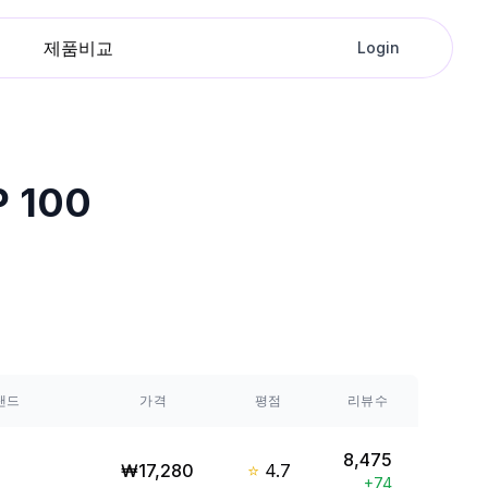
제품비교
Login
 100
랜드
가격
평점
리뷰수
8,475
₩
17,280
⭐
4.7
+
74