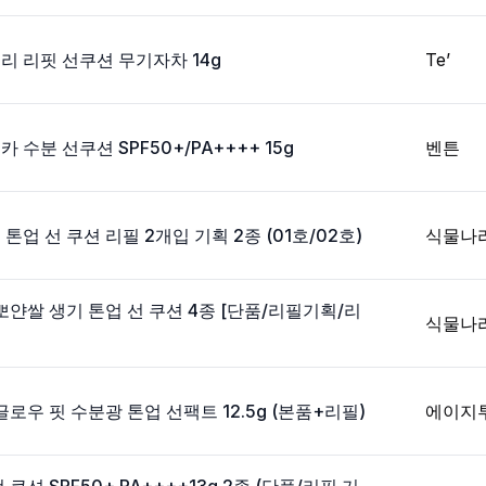
일리 리핏 선쿠션 무기자차 14g
Te’
카 수분 선쿠션 SPF50+/PA++++ 15g
벤튼
업 선 쿠션 리필 2개입 기획 2종 (01호/02호)
식물나
얀쌀 생기 톤업 선 쿠션 4종 [단품/리필기획/리
식물나
글로우 핏 수분광 톤업 선팩트 12.5g (본품+리필)
에이지