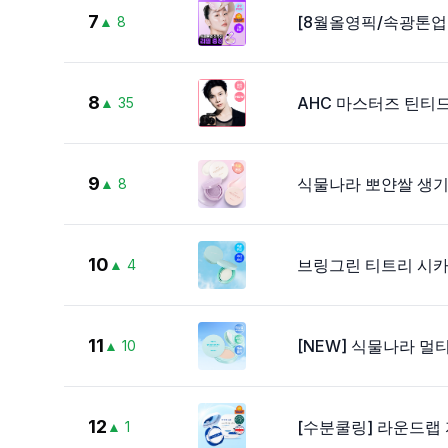
7
[8월올영픽/속광톤업] 
▲
8
8
AHC 마스터즈 틴티드
▲
35
9
식물나라 뽀얀쌀 생기 
▲
8
10
브링그린 티트리 시카 
▲
4
11
[NEW] 식물나라 멀
▲
10
12
[수분쿨링] 라운드랩 
▲
1