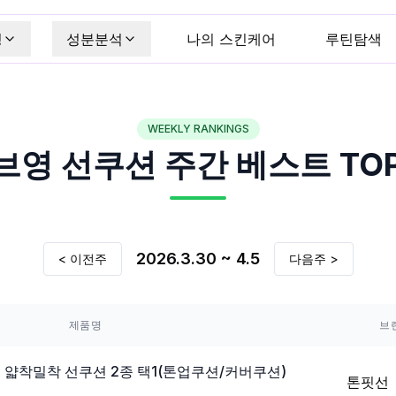
킹
성분분석
나의 스킨케어
루틴탐색
WEEKLY RANKINGS
브영
선쿠션
주간 베스트 TOP
2026.3.30 ~ 4.5
< 이전주
다음주 >
제품명
브
 얇착밀착 선쿠션 2종 택1(톤업쿠션/커버쿠션)
톤핏선