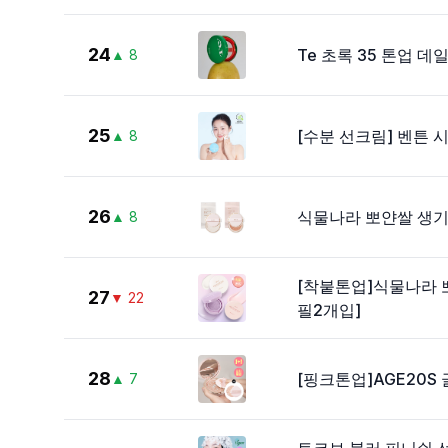
24
Te 초록 35 톤업 데
▲
8
25
[수분 선크림] 벤튼 시
▲
8
26
식물나라 뽀얀쌀 생기 톤
▲
8
[착붙톤업]식물나라 뽀
27
▼
22
필2개입]
28
[핑크톤업]AGE20S 
▲
7