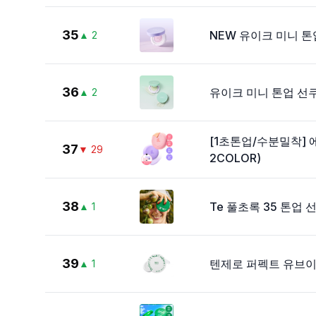
35
NEW 유이크 미니 톤
▲
2
36
유이크 미니 톤업 선
▲
2
[1초톤업/수분밀착]
37
▼
29
2COLOR)
38
Te 풀초록 35 톤업 
▲
1
39
텐제로 퍼펙트 유브이 
▲
1