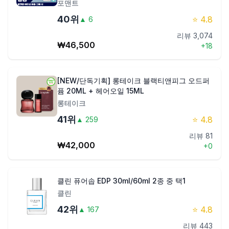
포맨트
40
위
⭐
4.8
▲
6
리뷰
3,074
₩
46,500
+
18
[NEW/단독기획] 롱테이크 블랙티앤피그 오드퍼
퓸 20ML + 헤어오일 15ML
롱테이크
41
위
⭐
4.8
▲
259
리뷰
81
₩
42,000
+
0
클린 퓨어솝 EDP 30ml/60ml 2종 중 택1
클린
42
위
⭐
4.8
▲
167
리뷰
443