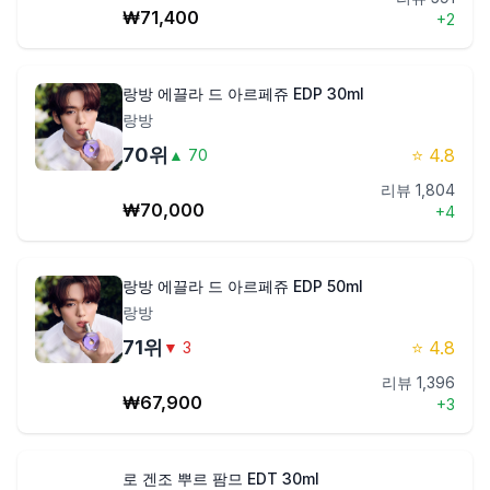
₩
71,400
+
2
랑방 에끌라 드 아르페쥬 EDP 30ml
랑방
70
위
⭐
4.8
▲
70
리뷰
1,804
₩
70,000
+
4
랑방 에끌라 드 아르페쥬 EDP 50ml
랑방
71
위
⭐
4.8
▼
3
리뷰
1,396
₩
67,900
+
3
로 겐조 뿌르 팜므 EDT 30ml