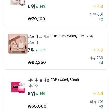
6
위
⭐
4.8
▲
143
리뷰
601
₩
79,100
+
0
끌로에 노마드 EDP 30ml/50ml/50ml 기획
끌로에
7
위
⭐
4.9
▲
364
리뷰
289
₩
92,250
+
4
지미추 블러썸 EDP (40ml/60ml)
지미추
8
위
⭐
4.9
▲
146
리뷰
501
₩
58,800
+
2