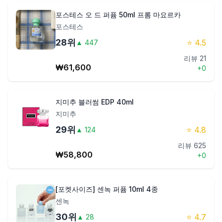
포스테스 오 드 퍼퓸 50ml 프롬 마요르카
포스테스
28
위
⭐
4.5
▲
447
리뷰
21
₩
61,600
+
0
지미추 블러썸 EDP 40ml
지미추
29
위
⭐
4.8
▲
124
리뷰
625
₩
58,800
+
0
[포켓사이즈] 센녹 퍼퓸 10ml 4종
센녹
30
위
⭐
4.7
▲
28