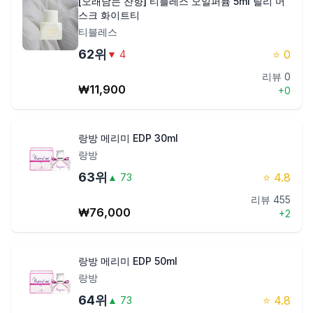
[오래남는 잔향] 티블레스 오일퍼퓸 5ml 릴리 머
스크 화이트티
티블레스
62
위
⭐
0
▼
4
리뷰
0
₩
11,900
+
0
랑방 메리미 EDP 30ml
랑방
63
위
⭐
4.8
▲
73
리뷰
455
₩
76,000
+
2
랑방 메리미 EDP 50ml
랑방
64
위
⭐
4.8
▲
73