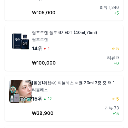
리뷰
1,346
₩
105,000
+
5
랄프로렌 폴로 67 EDT (40ml,75ml)
랄프로렌
14
위
⭐
5
▼
1
리뷰
9
₩
100,000
+
0
[올영1위향수] 티블레스 퍼퓸 30ml 3종 중 택 1
티블레스
15
위
⭐
5
▲
12
리뷰
73
₩
38,900
+
15