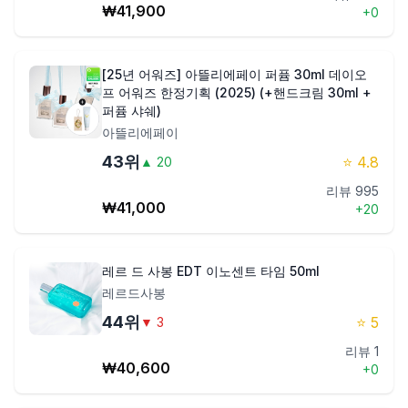
₩
41,900
+
0
[25년 어워즈] 아뜰리에페이 퍼퓸 30ml 데이오
프 어워즈 한정기획 (2025) (+핸드크림 30ml +
퍼퓸 샤쉐)
아뜰리에페이
43
위
⭐
4.8
▲
20
리뷰
995
₩
41,000
+
20
레르 드 사봉 EDT 이노센트 타임 50ml
레르드사봉
44
위
⭐
5
▼
3
리뷰
1
₩
40,600
+
0