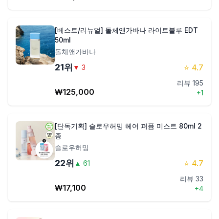
[베스트/리뉴얼] 돌체앤가바나 라이트블루 EDT
50ml
돌체앤가바나
21
위
⭐
4.7
▼
3
리뷰
195
₩
125,000
+
1
[단독기획] 슬로우허밍 헤어 퍼퓸 미스트 80ml 2
종
슬로우허밍
22
위
⭐
4.7
▲
61
리뷰
33
₩
17,100
+
4