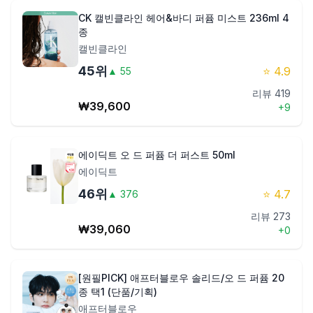
CK 캘빈클라인 헤어&바디 퍼퓸 미스트 236ml 4
종
캘빈클라인
45
위
⭐
4.9
▲
55
리뷰
419
₩
39,600
+
9
에이딕트 오 드 퍼퓸 더 퍼스트 50ml
에이딕트
46
위
⭐
4.7
▲
376
리뷰
273
₩
39,060
+
0
[원필PICK] 애프터블로우 솔리드/오 드 퍼퓸 20
종 택1 (단품/기획)
애프터블로우