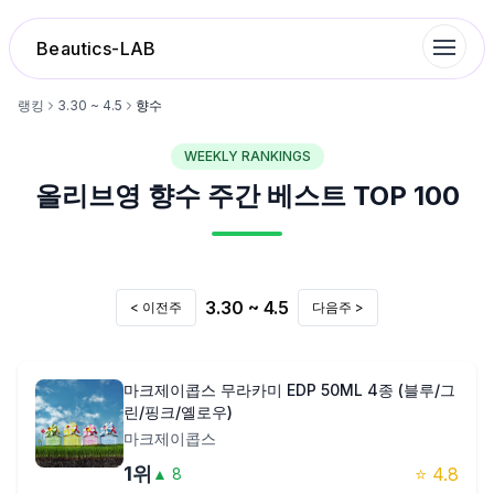
Beautics-LAB
랭킹
3.30 ~ 4.5
향수
WEEKLY RANKINGS
랭킹
올리브영
향수
주간 베스트 TOP 100
성분분석
나의 스킨케어
3.30 ~ 4.5
< 이전주
다음주 >
대화 이력
마크제이콥스 무라카미 EDP 50ML 4종 (블루/그
린/핑크/옐로우)
찜 목록
마크제이콥스
1
위
⭐
4.8
▲
8
루틴탐색