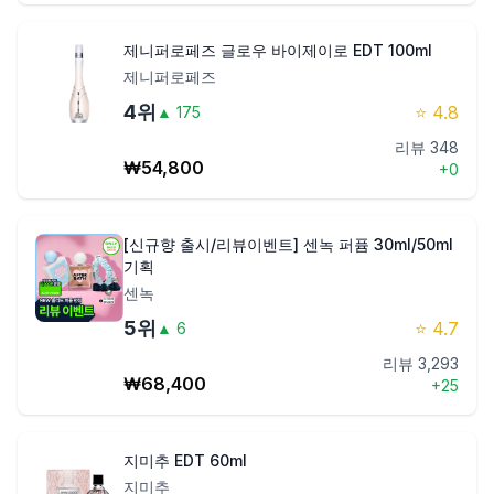
제니퍼로페즈 글로우 바이제이로 EDT 100ml
제니퍼로페즈
4
위
⭐
4.8
▲
175
리뷰
348
₩
54,800
+
0
[신규향 출시/리뷰이벤트] 센녹 퍼퓸 30ml/50ml
기획
센녹
5
위
⭐
4.7
▲
6
리뷰
3,293
₩
68,400
+
25
지미추 EDT 60ml
지미추