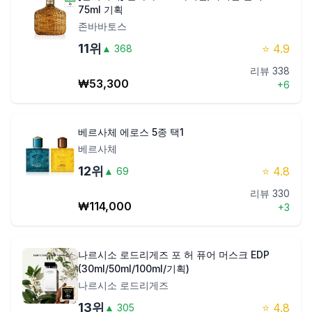
75ml 기획
존바바토스
11
위
⭐
4.9
▲
368
리뷰
338
₩
53,300
+
6
베르사체 에로스 5종 택1
베르사체
12
위
⭐
4.8
▲
69
리뷰
330
₩
114,000
+
3
나르시소 로드리게즈 포 허 퓨어 머스크 EDP
(30ml/50ml/100ml/기획)
나르시소 로드리게즈
13
위
⭐
4.8
▲
305