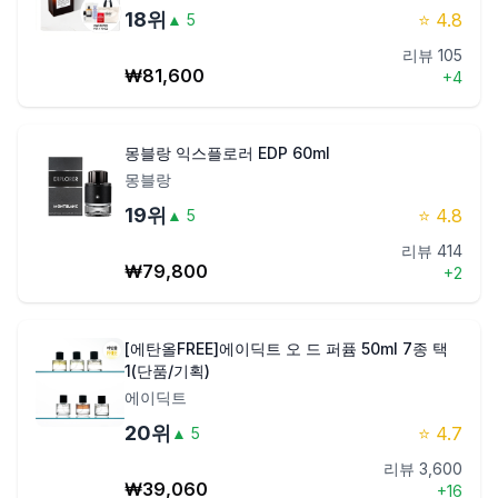
18
위
⭐
4.8
▲
5
리뷰
105
₩
81,600
+
4
몽블랑 익스플로러 EDP 60ml
몽블랑
19
위
⭐
4.8
▲
5
리뷰
414
₩
79,800
+
2
[에탄올FREE]에이딕트 오 드 퍼퓸 50ml 7종 택
1(단품/기획)
에이딕트
20
위
⭐
4.7
▲
5
리뷰
3,600
₩
39,060
+
16