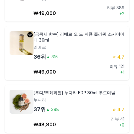
리뷰
889
₩
49,000
+
2
[금목서 향수] 리베르 오 드 퍼퓸 플라워 소사이어
티 30ml
리베르
36
위
⭐
4.7
▲
315
리뷰
121
₩
49,000
+
1
[우디/무화과향] 누다라 EDP 30ml 우드마벨
누다라
37
위
⭐
4.7
▲
398
리뷰
41
₩
48,800
+
0