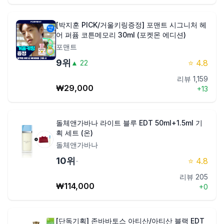
[박지훈 PICK/거울키링증정] 포맨트 시그니처 헤
어 퍼퓸 코튼메모리 30ml (포켓몬 에디션)
포맨트
9
위
⭐
4.8
▲
22
리뷰
1,159
₩
29,000
+
13
돌체앤가바나 라이트 블루 EDT 50ml+1.5ml 기
획 세트 (온)
돌체앤가바나
10
위
⭐
4.8
-
리뷰
205
₩
114,000
+
0
[단독기획] 존바바토스 아티산/아티산 블랙 EDT