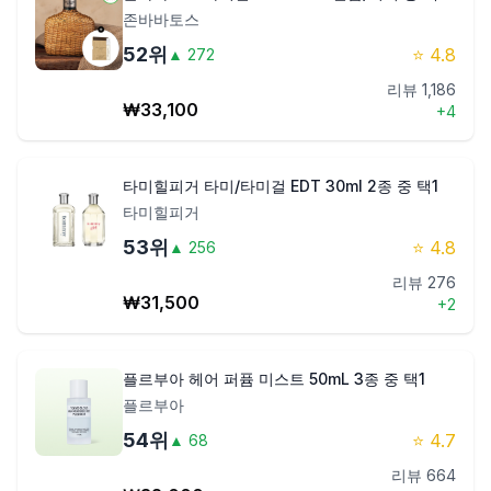
존바바토스
52
위
⭐
4.8
▲
272
리뷰
1,186
₩
33,100
+
4
타미힐피거 타미/타미걸 EDT 30ml 2종 중 택1
타미힐피거
53
위
⭐
4.8
▲
256
리뷰
276
₩
31,500
+
2
플르부아 헤어 퍼퓸 미스트 50mL 3종 중 택1
플르부아
54
위
⭐
4.7
▲
68
리뷰
664