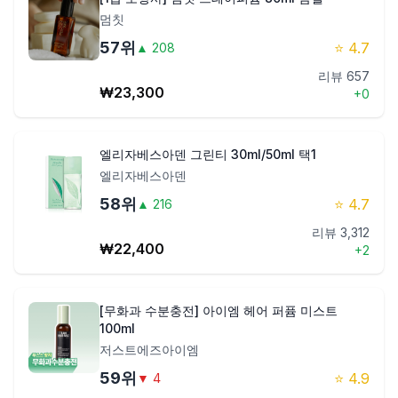
멈칫
57
위
⭐
4.7
▲
208
리뷰
657
₩
23,300
+
0
엘리자베스아덴 그린티 30ml/50ml 택1
엘리자베스아덴
58
위
⭐
4.7
▲
216
리뷰
3,312
₩
22,400
+
2
[무화과 수분충전] 아이엠 헤어 퍼퓸 미스트
100ml
저스트에즈아이엠
59
위
⭐
4.9
▼
4