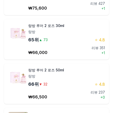
리뷰
427
₩
75,600
+
1
랑방 루머 2 로즈 30ml
랑방
65
위
⭐
4.8
▲
73
리뷰
351
₩
66,000
+
1
랑방 루머 2 로즈 50ml
랑방
66
위
⭐
4.8
▼
32
리뷰
237
₩
66,500
+
0