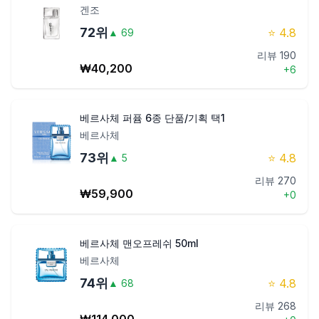
겐조
72
위
⭐
4.8
▲
69
리뷰
190
₩
40,200
+
6
베르사체 퍼퓸 6종 단품/기획 택1
베르사체
73
위
⭐
4.8
▲
5
리뷰
270
₩
59,900
+
0
베르사체 맨오프레쉬 50ml
베르사체
74
위
⭐
4.8
▲
68
리뷰
268