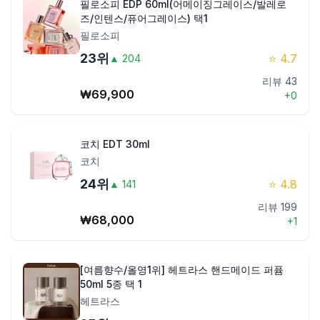
필로소피 EDP 60ml(어메이징그레이스/발레로
즈/인텐스/퓨어그레이스) 택1
필로소피
23
위
⭐
4.7
▲
204
리뷰
43
₩
69,900
+
0
코치 EDT 30ml
코치
24
위
⭐
4.8
▲
141
리뷰
199
₩
68,000
+
1
[여름향수/올영1위] 헤트라스 핸드메이드 퍼퓸
50ml 5종 택 1
헤트라스