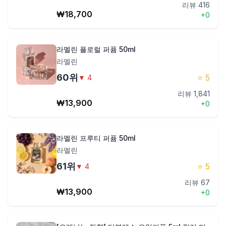
리뷰
416
₩
18,700
+
0
라멜린 플로럴 퍼퓸 50ml
라멜린
60
위
⭐
5
▼
4
리뷰
1,841
₩
13,900
+
0
라멜린 프루티 퍼퓸 50ml
라멜린
61
위
⭐
5
▼
4
리뷰
67
₩
13,900
+
0