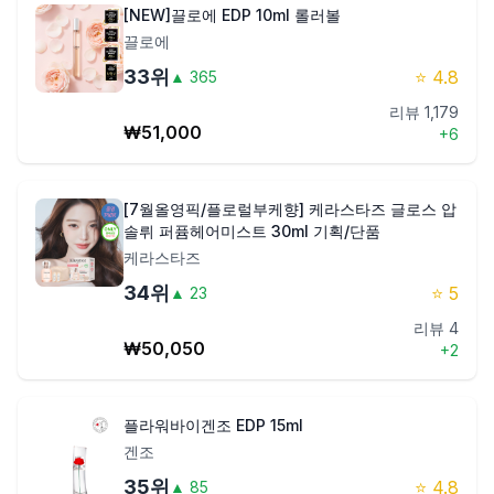
[NEW]끌로에 EDP 10ml 롤러볼
끌로에
33
위
⭐
4.8
▲
365
리뷰
1,179
₩
51,000
+
6
[7월올영픽/플로럴부케향] 케라스타즈 글로스 압
솔뤼 퍼퓸헤어미스트 30ml 기획/단품
케라스타즈
34
위
⭐
5
▲
23
리뷰
4
₩
50,050
+
2
플라워바이겐조 EDP 15ml
겐조
35
위
⭐
4.8
▲
85