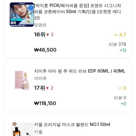
[박지훈 PICK/헤어퍼퓸 증정] 포맨트 시그니처
퍼퓸 코튼베이비 50ml 기획/단품 (포켓몬 에디
션)
포맨트
16
위
⭐
4.7
▼
3
리뷰
378
₩
46,500
+
13
지미추 아이 원 추 위드 러브 EDP 60ML / 40ML
지미추
17
위
⭐
0
▼
2
리뷰
0
₩
118,150
+
0
키엘 오리지널 머스크 블랜드 NO.1 50ml
키엘