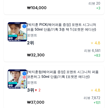
리뷰
20
₩
104,000
+
3
제품비교
[박지훈 PICK/헤어퍼퓸 증정] 포맨트 시그니처
Login
퍼퓸 50ml 단품/기획 3종 택 1 (포켓몬 에디션)
포맨트
2
위
⭐
4.8
-
리뷰
6,581
₩
32,300
+
83
[박지훈향/헤어퍼퓸 증정] 포맨트 시그니처 퍼퓸
코튼허그 50ml 단품/기획 (포켓몬 에디션)
포맨트
3
위
⭐
4.8
▼
2
리뷰
7,872
₩
37,000
+
101