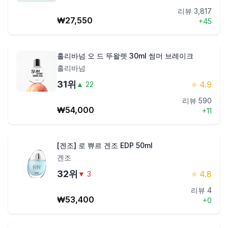
리뷰
3,817
₩
27,550
+
45
홀리바넘 오 드 뚜왈렛 30ml 썸머 브레이크
홀리바넘
31
위
⭐
4.9
▲
22
리뷰
590
₩
54,000
+
11
[겐조] 로 쀼르 겐조 EDP 50ml
겐조
32
위
⭐
4.8
▼
3
리뷰
4
₩
53,400
+
0