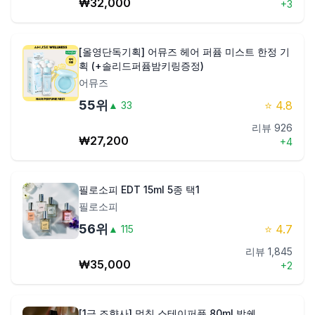
₩
32,000
+
3
[올영단독기획] 어뮤즈 헤어 퍼퓸 미스트 한정 기
획 (+솔리드퍼퓸밤키링증정)
어뮤즈
55
위
⭐
4.8
▲
33
리뷰
926
₩
27,200
+
4
필로소피 EDT 15ml 5종 택1
필로소피
56
위
⭐
4.7
▲
115
리뷰
1,845
₩
35,000
+
2
[1급 조향사] 멈칫 스테이퍼퓸 80ml 밤쉘