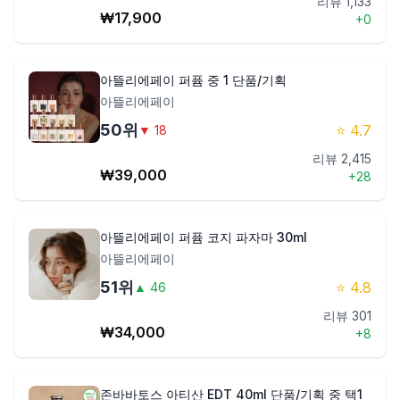
리뷰
1,133
₩
17,900
+
0
아뜰리에페이 퍼퓸 중 1 단품/기획
아뜰리에페이
50
위
⭐
4.7
▼
18
리뷰
2,415
₩
39,000
+
28
아뜰리에페이 퍼퓸 코지 파자마 30ml
아뜰리에페이
51
위
⭐
4.8
▲
46
리뷰
301
₩
34,000
+
8
존바바토스 아티산 EDT 40ml 단품/기획 중 택1