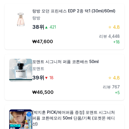
랑방 모던 프린세스 EDP 2종 택1 (30ml/60ml)
랑방
38
위
⭐
4.8
▲
421
리뷰
4,448
₩
47,600
+
18
포맨트 시그니처 퍼퓸 코튼배쓰 50ml
포맨트
39
위
⭐
4.8
▼
18
리뷰
767
₩
46,500
+
5
[박지훈 PICK/헤어퍼퓸 증정] 포맨트 시그니처
퍼퓸 코튼메모리 50ml 단품/기획 (포켓몬 에디
션)