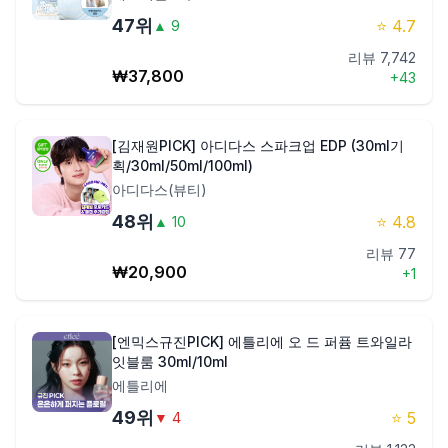
47
위
⭐
4.7
▲
9
리뷰
7,742
₩
37,800
+
43
[김재원PICK] 아디다스 스파크업 EDP (30ml기
획/30ml/50ml/100ml)
아디다스(뷰티)
48
위
⭐
4.8
▲
10
리뷰
77
₩
20,900
+
1
[엔믹스규진PICK] 에틀리에 오 드 퍼퓸 트와일라
잇블룸 30ml/10ml
에틀리에
49
위
⭐
5
▼
4