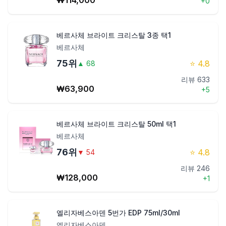
₩
114,000
+
0
베르사체 브라이트 크리스탈 3종 택1
베르사체
75
위
⭐
4.8
▲
68
리뷰
633
₩
63,900
+
5
베르사체 브라이트 크리스탈 50ml 택1
베르사체
76
위
⭐
4.8
▼
54
리뷰
246
₩
128,000
+
1
엘리자베스아덴 5번가 EDP 75ml/30ml
엘리자베스아덴