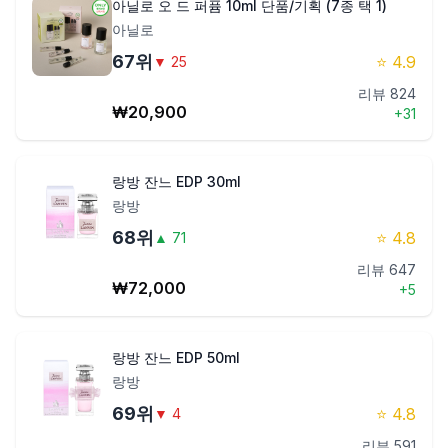
아닐로 오 드 퍼퓸 10ml 단품/기획 (7종 택 1)
아닐로
67
위
⭐
4.9
▼
25
리뷰
824
₩
20,900
+
31
랑방 잔느 EDP 30ml
랑방
68
위
⭐
4.8
▲
71
리뷰
647
₩
72,000
+
5
랑방 잔느 EDP 50ml
랑방
69
위
⭐
4.8
▼
4
리뷰
591