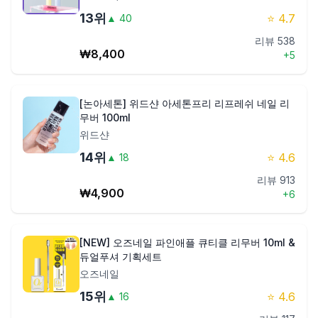
13
위
⭐
4.7
▲
40
리뷰
538
₩
8,400
+
5
[논아세톤] 위드샨 아세톤프리 리프레쉬 네일 리
무버 100ml
위드샨
14
위
⭐
4.6
▲
18
리뷰
913
₩
4,900
+
6
[NEW] 오즈네일 파인애플 큐티클 리무버 10ml &
듀얼푸셔 기획세트
오즈네일
15
위
⭐
4.6
▲
16