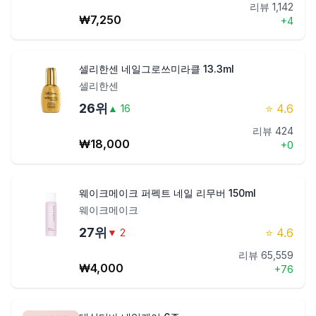
리뷰
1,142
₩
7,250
+
4
셀리한센 네일그로쓰미라클 13.3ml
셀리한센
26
위
⭐
4.6
▲
16
리뷰
424
₩
18,000
+
0
웨이크메이크 퍼펙트 네일 리무버 150ml
웨이크메이크
27
위
⭐
4.6
▼
2
리뷰
65,559
₩
4,000
+
76