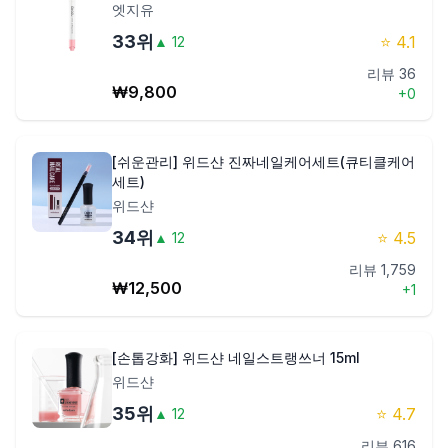
엣지유
33
위
⭐
4.1
▲
12
리뷰
36
₩
9,800
+
0
[쉬운관리] 위드샨 진짜네일케어세트(큐티클케어
세트)
위드샨
34
위
⭐
4.5
▲
12
리뷰
1,759
₩
12,500
+
1
[손톱강화] 위드샨 네일스트랭쓰너 15ml
위드샨
35
위
⭐
4.7
▲
12
리뷰
616