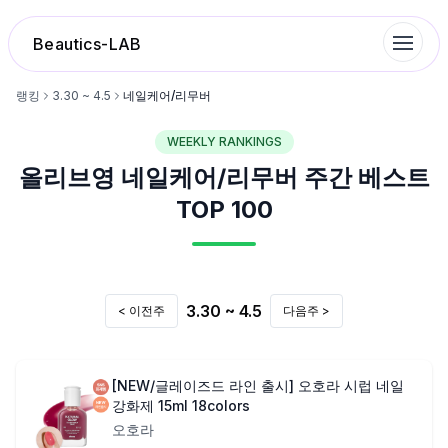
Beautics-LAB
랭킹
3.30 ~ 4.5
네일케어/리무버
WEEKLY RANKINGS
랭킹
올리브영
네일케어/리무버
주간 베스트
성분분석
TOP 100
나의 스킨케어
3.30 ~ 4.5
< 이전주
다음주 >
대화 이력
찜 목록
[NEW/글레이즈드 라인 출시] 오호라 시럽 네일
강화제 15ml 18colors
오호라
루틴탐색