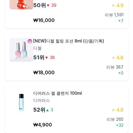
50
위
⭐
4.9
▼
39
리뷰
1,591
₩
16,000
+
7
[NEW]디젤 힐링 포션 8ml (단품/기획)
디젤
51
위
⭐
4.8
▼
38
리뷰
387
₩
18,000
+
0
디어러스 젤 클렌저 100ml
디어러스
52
위
⭐
4.6
▲
3
리뷰
265
₩
4,900
+
32