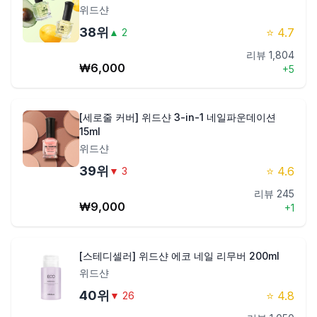
위드샨
38
위
⭐
4.7
▲
2
리뷰
1,804
₩
6,000
+
5
[세로줄 커버] 위드샨 3-in-1 네일파운데이션
15ml
위드샨
39
위
⭐
4.6
▼
3
리뷰
245
₩
9,000
+
1
[스테디셀러] 위드샨 에코 네일 리무버 200ml
위드샨
40
위
⭐
4.8
▼
26