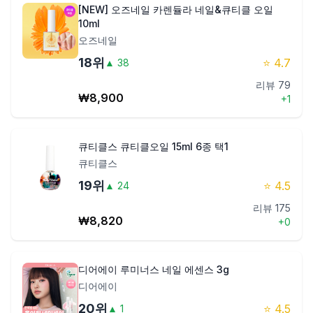
[NEW] 오즈네일 카렌듈라 네일&큐티클 오일
10ml
오즈네일
18
위
⭐
4.7
▲
38
리뷰
79
₩
8,900
+
1
큐티클스 큐티클오일 15ml 6종 택1
큐티클스
19
위
⭐
4.5
▲
24
리뷰
175
₩
8,820
+
0
디어에이 루미너스 네일 에센스 3g
디어에이
20
위
⭐
4.5
▲
1