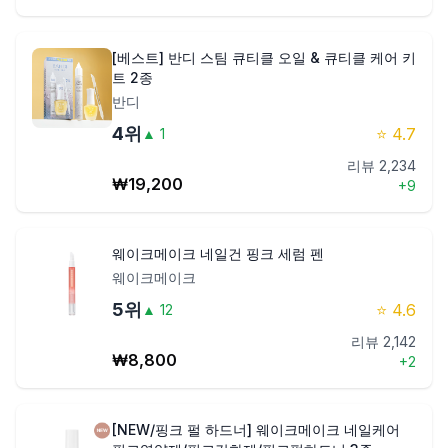
[베스트] 반디 스팀 큐티클 오일 & 큐티클 케어 키
트 2종
반디
4
위
⭐
4.7
▲
1
리뷰
2,234
₩
19,200
+
9
웨이크메이크 네일건 핑크 세럼 펜
웨이크메이크
5
위
⭐
4.6
▲
12
리뷰
2,142
₩
8,800
+
2
[NEW/핑크 펄 하드너] 웨이크메이크 네일케어