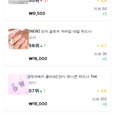
55
위
⭐
4.8
▼
21
리뷰
94
₩
9,500
+
2
[NEW] 모어 글로우 커버업 네일 하드너
모어
56
위
⭐
4.7
▲
1
리뷰
36
₩
18,000
+
0
[케어베어 콜라보] 반디 유니콘 하드너 7ml
반디
57
위
⭐
4.8
▲
1
리뷰
302
₩
16,000
+
8