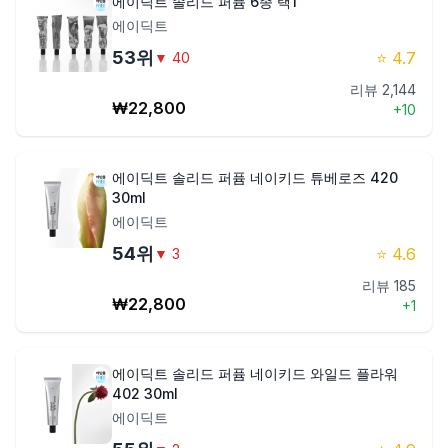
에이딕트 솔리드 퍼퓸 6종 택1
에이딕트
53
위
⭐
4.7
▼
40
리뷰
2,144
₩
22,800
+
10
에이딕트 솔리드 퍼퓸 네이키드 튜베로즈 420
30ml
에이딕트
54
위
⭐
4.6
▼
3
리뷰
185
₩
22,800
+
1
에이딕트 솔리드 퍼퓸 네이키드 와일드 플라워
402 30ml
에이딕트