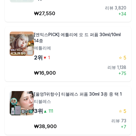
리뷰
3,820
₩
27,550
제품비교
+
34
[엔믹스PICK] 에틀리에 오 드 퍼퓸 30ml/10ml
Login
14종
에틀리에
2
위
⭐
5
▼
1
리뷰
1,138
₩
16,900
+
75
[올영1위향수] 티블레스 퍼퓸 30ml 3종 중 택 1
티블레스
3
위
⭐
5
▲
111
리뷰
73
₩
38,900
+
7