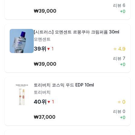
리뷰
6
₩
39,000
+
0
[시트러스] 모멘센트 르몽쿠아 크림퍼퓸 30ml
모멘센트
39
위
⭐
4.9
▼
1
리뷰
7
₩
39,000
+
0
토리버치 코스믹 우드 EDP 10ml
토리버치
40
위
⭐
0
▼
1
리뷰
0
₩
37,000
+
0