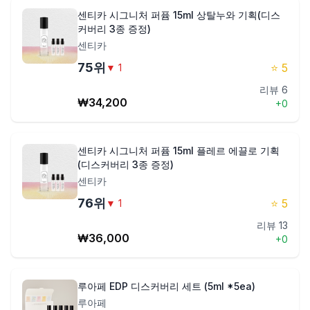
센티카 시그니처 퍼퓸 15ml 상탈누와 기획(디스
커버리 3종 증정)
센티카
75
위
⭐
5
▼
1
리뷰
6
₩
34,200
+
0
센티카 시그니처 퍼퓸 15ml 플레르 에끌로 기획
(디스커버리 3종 증정)
센티카
76
위
⭐
5
▼
1
리뷰
13
₩
36,000
+
0
루아페 EDP 디스커버리 세트 (5ml *5ea)
루아페