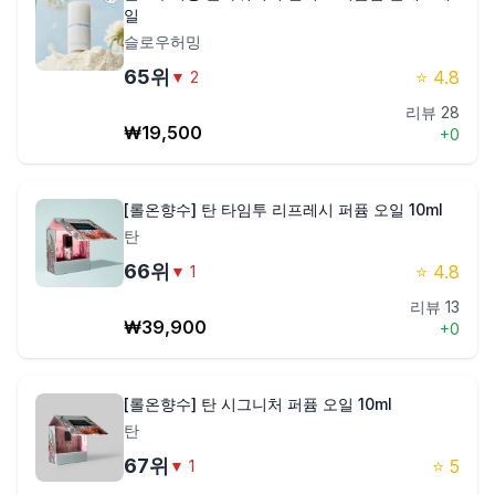
일
슬로우허밍
65
위
⭐
4.8
▼
2
리뷰
28
₩
19,500
+
0
[롤온향수] 탄 타임투 리프레시 퍼퓸 오일 10ml
탄
66
위
⭐
4.8
▼
1
리뷰
13
₩
39,900
+
0
[롤온향수] 탄 시그니처 퍼퓸 오일 10ml
탄
67
위
⭐
5
▼
1