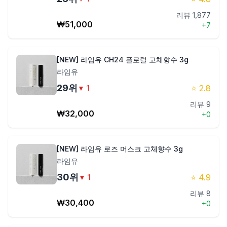
리뷰
1,877
₩
51,000
+
7
[NEW] 라임유 CH24 플로럴 고체향수 3g
라임유
29
위
⭐
2.8
▼
1
리뷰
9
₩
32,000
+
0
[NEW] 라임유 로즈 머스크 고체향수 3g
라임유
30
위
⭐
4.9
▼
1
리뷰
8
₩
30,400
+
0