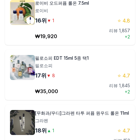
로이비 오드퍼퓸 롤온 7.5ml
로이비
16
위
⭐
4.8
▼
1
리뷰
1,857
₩
19,920
+
2
필로소피 EDT 15ml 5종 택1
필로소피
17
위
⭐
4.7
▼
8
리뷰
1,845
₩
35,000
+
2
[무화과/우디]그라펜 타투 퍼퓸 원우드 롤온 11ml
그라펜
18
위
⭐
4.7
▲
1