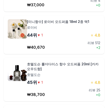
리뷰
4
₩
37,000
+
0
[미니향수] 로이비 오드퍼퓸 18ml 2종 택1
로이비
44
위
⭐
4.8
▼
1
리뷰
512
₩
40,670
+
2
호텔도슨 롤더다이스 향수 오드퍼퓸 20ml [카카
오우드향]
호텔도슨
45
위
⭐
4.8
▼
1
리뷰
25
₩
38,700
+
0