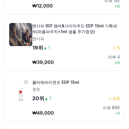
리뷰
152
₩
12,000
+
0
엔시피 601 앰버&가이악우드 EDP 10ml 기획세
트(퍼퓸파우치+1ml 샘플 추가증정)
엔시피
19
위
⭐
5
▲
1
리뷰
4
₩
39,000
+
0
플라워바이겐조 EDP 15ml
겐조
20
위
⭐
4.8
▲
1
리뷰
890
₩
49,000
+
1