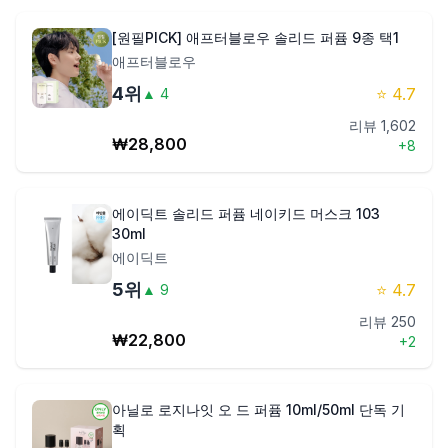
[원필PICK] 애프터블로우 솔리드 퍼퓸 9종 택1
애프터블로우
4
위
⭐
4.7
▲
4
리뷰
1,602
₩
28,800
+
8
에이딕트 솔리드 퍼퓸 네이키드 머스크 103
30ml
에이딕트
5
위
⭐
4.7
▲
9
리뷰
250
₩
22,800
+
2
아닐로 로지나잇 오 드 퍼퓸 10ml/50ml 단독 기
획