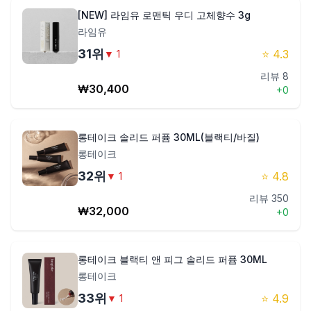
[NEW] 라임유 로맨틱 우디 고체향수 3g
라임유
31
위
⭐
4.3
▼
1
리뷰
8
₩
30,400
+
0
롱테이크 솔리드 퍼퓸 30ML(블랙티/바질)
롱테이크
32
위
⭐
4.8
▼
1
리뷰
350
₩
32,000
+
0
롱테이크 블랙티 앤 피그 솔리드 퍼퓸 30ML
롱테이크
33
위
⭐
4.9
▼
1