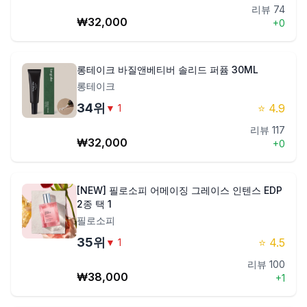
리뷰
74
₩
32,000
+
0
롱테이크 바질앤베티버 솔리드 퍼퓸 30ML
롱테이크
34
위
⭐
4.9
▼
1
리뷰
117
₩
32,000
+
0
[NEW] 필로소피 어메이징 그레이스 인텐스 EDP
2종 택 1
필로소피
35
위
⭐
4.5
▼
1
리뷰
100
₩
38,000
+
1