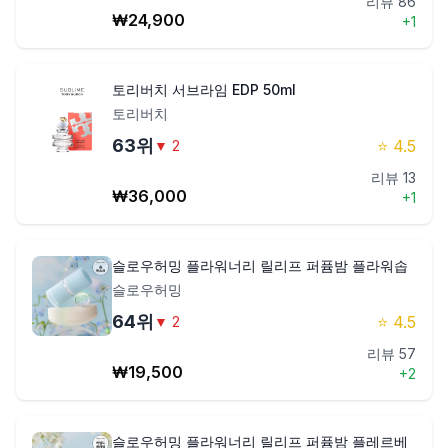
리뷰
86
₩
24,900
+
1
토리버치 서브라임 EDP 50ml
토리버치
63
위
⭐
4.5
▼
2
리뷰
13
₩
36,000
+
1
슬로우허밍 플라워너리 릴리프 퍼퓸밤 플라워솝
슬로우허밍
64
위
⭐
4.5
▼
2
리뷰
57
₩
19,500
+
2
슬로우허밍 플라워너리 릴리프 퍼퓸밤 플레르베