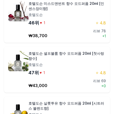
호텔도슨 미스드앤번트 향수 오드퍼퓸 20ml [인
센스장미향]
호텔도슨
46
위
⭐
4.8
▼
1
리뷰
78
₩
38,700
+
1
호텔도슨 셀프블룸 향수 오드퍼퓸 20ml [첫사랑
향수]
호텔도슨
47
위
⭐
4.8
▼
1
리뷰
69
₩
43,000
+
0
호텔도슨 살룻투유 향수 오드퍼퓸 20ml [시트러
스 블렌드향]