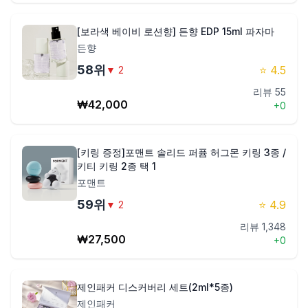
[보라색 베이비 로션향] 든향 EDP 15ml 파자마
든향
58
위
⭐
4.5
▼
2
리뷰
55
₩
42,000
+
0
[키링 증정]포맨트 솔리드 퍼퓸 허그몬 키링 3종 /
키티 키링 2종 택 1
포맨트
59
위
⭐
4.9
▼
2
리뷰
1,348
₩
27,500
+
0
제인패커 디스커버리 세트(2ml*5종)
제인패커