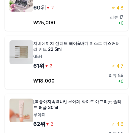
60
위
⭐
4.8
▼
2
리뷰
17
₩
25,000
+
0
지비에이치 센티드 헤어&바디 미스트 디스커버
리 키트 22.5ml
GBH
61
위
⭐
4.7
▼
2
리뷰
89
₩
18,000
+
0
[복숭아지속력UP] 루아페 화이트 애프리콧 솔리
드 퍼퓸 30ml
루아페
62
위
⭐
4.6
▼
2