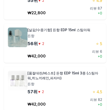
55
위
⭐
4.9
▼
2
리뷰
87
₩
22,800
+
0
[살갗/수증기향] 든향 EDP 15ml 스팀아워
든향
56
위
⭐
5
▼
2
리뷰
6
₩
42,000
+
0
[품절대란/베스트] 든향 EDP 15ml 3종 (스팀아
워,히노끼레인,파자마)
든향
57
위
⭐
4.5
▼
2
리뷰
82
₩
42,000
+
0