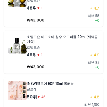
호텔도슨
48
위
⭐
4.7
▼
1
리뷰
58
₩
43,000
+
0
호텔도슨 미드소마 향수 오드퍼퓸 20ml [새벽공
기향]
호텔도슨
49
위
⭐
4.9
▼
1
리뷰
82
₩
43,000
+
0
[NEW]끌로에 EDP 10ml 롤러볼
끌로에
50
위
⭐
4.8
▼
45
리뷰
1,180