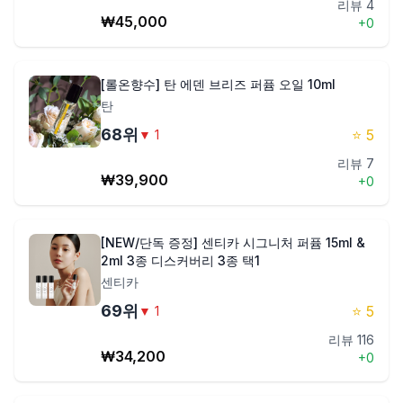
리뷰
4
₩
45,000
+
0
[롤온향수] 탄 에덴 브리즈 퍼퓸 오일 10ml
탄
68
위
⭐
5
▼
1
리뷰
7
₩
39,900
+
0
[NEW/단독 증정] 센티카 시그니처 퍼퓸 15ml &
2ml 3종 디스커버리 3종 택1
센티카
69
위
⭐
5
▼
1
리뷰
116
₩
34,200
+
0