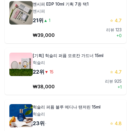
엔시피 EDP 10ml 기획 7종 택1
엔시피
21
위
⭐
4.7
▲
1
리뷰
123
₩
39,000
+
0
[기획] 헉슬리 퍼퓸 모로칸 가드너 15ml
헉슬리
22
위
⭐
4.7
▼
15
리뷰
925
₩
38,000
+
1
헉슬리 퍼퓸 블루 메디나 탠저린 15ml
헉슬리
23
위
⭐
4.8
-