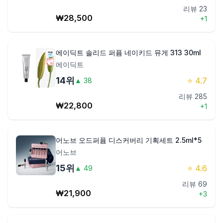
리뷰
23
₩
28,500
+
1
에이딕트 솔리드 퍼퓸 네이키드 뮤게 313 30ml
에이딕트
14
위
⭐
4.7
▲
38
리뷰
285
₩
22,800
+
1
어노브 오드퍼퓸 디스커버리 기획세트 2.5ml*5
어노브
15
위
⭐
4.6
▲
49
리뷰
69
₩
21,900
+
3