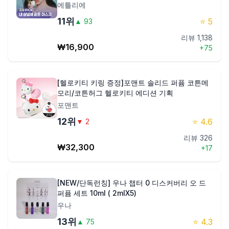
에틀리에
11
위
⭐
5
▲
93
리뷰
1,138
₩
16,900
+
75
[헬로키티 키링 증정]포맨트 솔리드 퍼퓸 코튼메
모리/코튼허그 헬로키티 에디션 기획
포맨트
12
위
⭐
4.6
▼
2
리뷰
326
₩
32,300
+
17
[NEW/단독런칭] 우나 챕터 0 디스커버리 오 드
퍼퓸 세트 10ml ( 2mlX5)
우나
13
위
⭐
4.3
▲
75