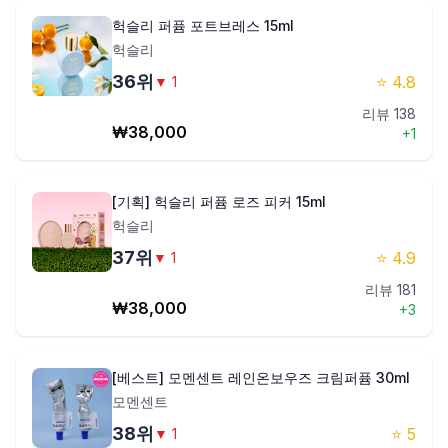
헉슬리 퍼퓸 포트브레스 15ml
헉슬리
36
위
⭐
4.8
▼
1
리뷰
138
₩
38,000
+
1
[기획] 헉슬리 퍼퓸 로즈 피커 15ml
헉슬리
37
위
⭐
4.9
▼
1
리뷰
181
₩
38,000
+
3
[베스트] 모멘센트 레인온보우즈 크림퍼퓸 30ml
모멘센트
38
위
⭐
5
▼
1