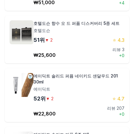
₩
51,000
+
4
호텔도슨 향수 오 드 퍼퓸 디스커버리 5종 세트
호텔도슨
51
위
⭐
4.3
▼
2
리뷰
3
₩
25,600
+
0
에이딕트 솔리드 퍼퓸 네이키드 샌달우드 201
30ml
에이딕트
52
위
⭐
4.7
▼
2
리뷰
207
₩
22,800
+
0