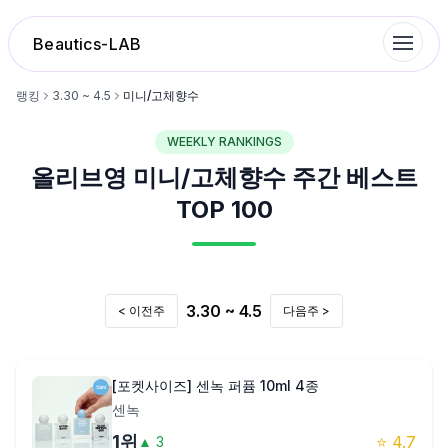
Beautics-LAB
랭킹
3.30 ~ 4.5
미니/고체향수
WEEKLY RANKINGS
랭킹
올리브영
미니/고체향수
주간 베스트
성분분석
TOP 100
나의 스킨케어
3.30 ~ 4.5
< 이전주
다음주 >
대화 이력
찜 목록
[포켓사이즈] 센녹 퍼퓸 10ml 4종
센녹
루틴탐색
1
위
⭐
4.7
▲
3