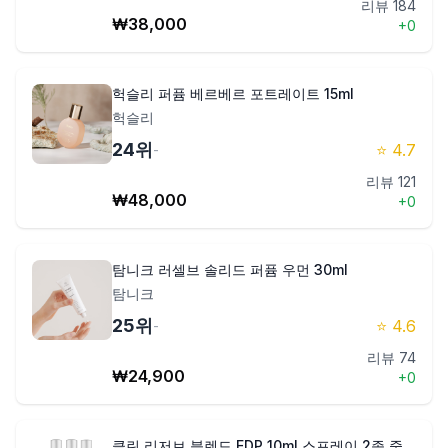
리뷰
184
₩
38,000
+
0
헉슬리 퍼퓸 베르베르 포트레이트 15ml
헉슬리
24
위
⭐
4.7
-
리뷰
121
₩
48,000
+
0
탐니크 러셀브 솔리드 퍼퓸 우먼 30ml
탐니크
25
위
⭐
4.6
-
리뷰
74
₩
24,900
+
0
클린 리저브 블렌드 EDP 10ml 스프레이 2종 중