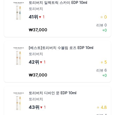
토리버치 일렉트릭 스카이 EDP 10ml
토리버치
41
위
⭐
0
▼
1
리뷰
0
₩
37,000
+
0
[베스트]토리버치 수블림 로즈 EDP 10ml
토리버치
42
위
⭐
5
▼
1
리뷰
6
₩
37,000
+
0
토리버치 디바인 문 EDP 10ml
토리버치
43
위
⭐
4.8
▼
1