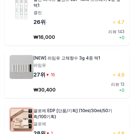
택1
클린
26
위
⭐
4.7
-
리뷰
143
₩
16,000
+
0
[NEW] 라임유 고체향수 3g 4종 택1
라임유
27
위
⭐
4.9
▼
16
리뷰
13
₩
30,400
+
0
끌로에 EDP [단품/기획] (10ml/30ml/50기
획/100기획)
끌로에
28
위
⭐
4.8
▼
1