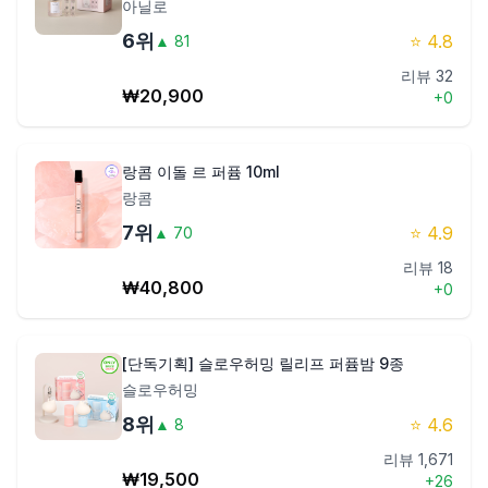
아닐로
6
위
⭐
4.8
▲
81
리뷰
32
₩
20,900
+
0
랑콤 이돌 르 퍼퓸 10ml
랑콤
7
위
⭐
4.9
▲
70
리뷰
18
₩
40,800
+
0
[단독기획] 슬로우허밍 릴리프 퍼퓸밤 9종
슬로우허밍
8
위
⭐
4.6
▲
8
리뷰
1,671
₩
19,500
+
26