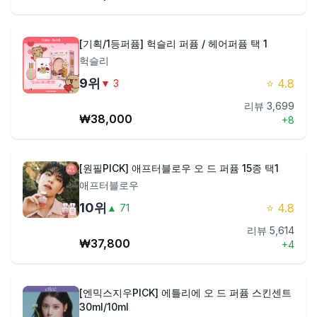
[기획/1등퍼퓸] 헉슬리 퍼퓸 / 헤어퍼퓸 택 1
헉슬리
9
위
⭐
4.8
▼
3
리뷰
3,699
₩
38,000
+
8
[원필PICK] 애프터블로우 오 드 퍼퓸 15종 택1
애프터블로우
10
위
⭐
4.8
▲
71
리뷰
5,614
₩
37,800
+
4
[엔믹스지우PICK] 에틀리에 오 드 퍼퓸 스킨센트
30ml/10ml