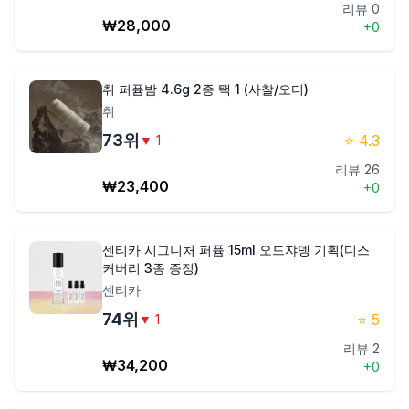
리뷰
0
₩
28,000
+
0
취 퍼퓸밤 4.6g 2종 택 1 (사찰/오디)
취
73
위
⭐
4.3
▼
1
리뷰
26
₩
23,400
+
0
센티카 시그니처 퍼퓸 15ml 오드쟈뎅 기획(디스
커버리 3종 증정)
센티카
74
위
⭐
5
▼
1
리뷰
2
₩
34,200
+
0