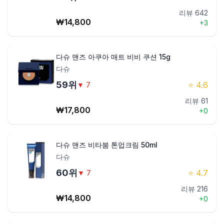
리뷰
642
₩
14,800
+
3
다슈 맨즈 아쿠아 매트 비비 쿠션 15g
다슈
59
위
⭐
4.6
▼
7
리뷰
61
₩
17,800
+
0
다슈 맨즈 비타붐 톤업크림 50ml
다슈
60
위
⭐
4.7
▼
7
리뷰
216
₩
14,800
+
0