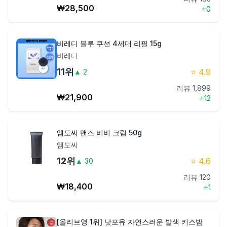
₩
28,500
+
0
비레디 블루 쿠션 4세대 리필 15g
비레디
11
위
⭐
4.9
▲
2
리뷰
1,899
₩
21,900
+
12
엠도씨 맨즈 비비 크림 50g
엠도씨
12
위
⭐
4.6
▲
30
리뷰
120
₩
18,400
+
1
[올리브영 1위] 낫포유 자연스러운 발색 키스밤