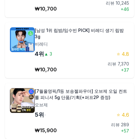
리뷰
10,245
₩
10,700
+
46
[남성 1위 립밤/임수빈 PICK] 비레디 생기 립밤
3g
비레디
4
위
⭐
4.8
▲
3
리뷰
7,370
₩
10,700
+
37
[7월올영픽/1등 보송젤파우더] 오브제 오일 컨트
롤 피니셔 5g 단품/기획(+퍼프2P 증정)
오브제
5
위
⭐
4.6
-
리뷰
289
₩
15,900
+
57