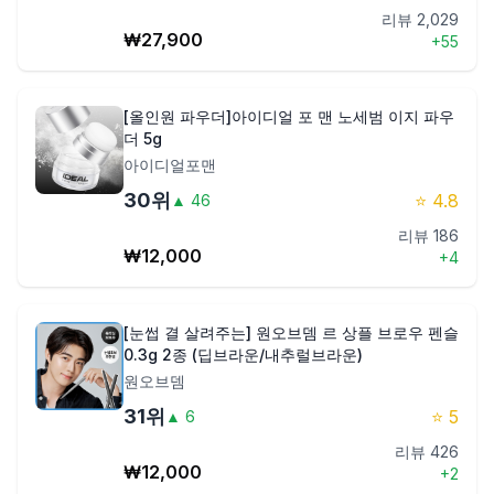
리뷰
2,029
₩
27,900
+
55
[올인원 파우더]아이디얼 포 맨 노세범 이지 파우
더 5g
아이디얼포맨
30
위
⭐
4.8
▲
46
리뷰
186
₩
12,000
+
4
[눈썹 결 살려주는] 원오브뎀 르 상플 브로우 펜슬
0.3g 2종 (딥브라운/내추럴브라운)
원오브뎀
31
위
⭐
5
▲
6
리뷰
426
₩
12,000
+
2