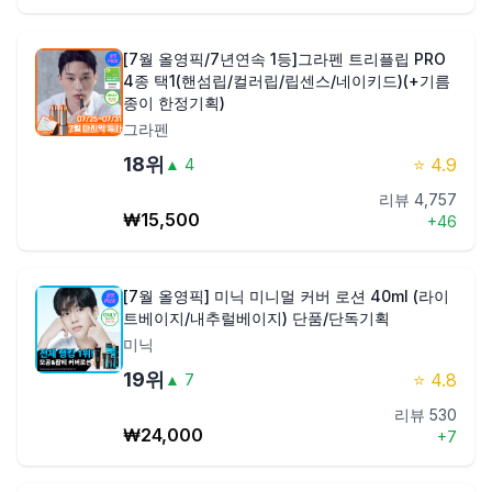
[7월 올영픽/7년연속 1등]그라펜 트리플립 PRO
4종 택1(핸섬립/컬러립/립센스/네이키드)(+기름
종이 한정기획)
그라펜
18
위
⭐
4.9
▲
4
리뷰
4,757
₩
15,500
+
46
[7월 올영픽] 미닉 미니멀 커버 로션 40ml (라이
트베이지/내추럴베이지) 단품/단독기획
미닉
19
위
⭐
4.8
▲
7
리뷰
530
₩
24,000
+
7