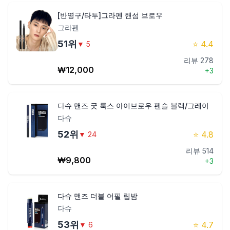
[반영구/타투]그라펜 핸섬 브로우
그라펜
51
위
⭐
4.4
▼
5
리뷰
278
₩
12,000
+
3
다슈 맨즈 굿 룩스 아이브로우 펜슬 블랙/그레이
다슈
52
위
⭐
4.8
▼
24
리뷰
514
₩
9,800
+
3
다슈 맨즈 더블 어필 립밤
다슈
53
위
⭐
4.7
▼
6