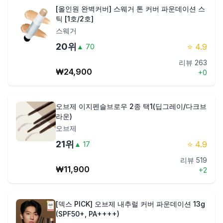
[올인원 완벽커버] 스웨거 톤 커버 파운데이션 스
틱 [1호/2호]
스웨거
20
위
⭐
4.9
▲
70
리뷰
263
₩
24,900
+
0
오브제 이지펜슬브로우 2종 택1(딥그레이/다크브
라운)
오브제
21
위
⭐
4.9
▲
17
리뷰
519
₩
11,900
+
2
[덱스 PICK] 오브제 내추럴 커버 파운데이션 13g
(SPF50+, PA++++)