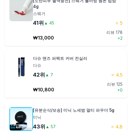
[노란피부 혈색충전] 스웨거 플러팅 웜톤 립밤
4g
스웨거
41
위
⭐
5
▲
45
리뷰
178
₩
13,000
+
2
다슈 맨즈 퍼펙트 커버 컨실러
다슈
42
위
⭐
4.5
▲
7
리뷰
125
₩
10,800
+
0
[유분순삭/보송] 미닉 노세범 멀티 파우더 5g
미닉
43
위
⭐
4.8
▲
57