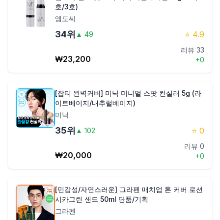
호/3호)
엠도씨
34
위
⭐
4.9
▲
49
리뷰
33
₩
23,200
+
0
[잡티 완벽커버] 미닉 미니멀 스팟 컨실러 5g (라
이트베이지/내추럴베이지)
미닉
35
위
⭐
0
▲
102
리뷰
0
₩
20,000
+
0
[민감성/자연스러운] 그라펜 매치업 톤 커버 로션
시카그린 샌드 50ml 단품/기획
그라펜