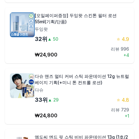
[오일페이퍼증정] 두잉왓 스킨톤 필터 로션
55ml(기획/단품)
두잉왓
32
위
⭐
4.9
▲
50
리뷰
996
₩
24,900
+
4
다슈 맨즈 멀티 커버 스틱 파운데이션 12g 뉴트럴
베이지 기획(+미니 톤 컨트롤 로션)
다슈
33
위
⭐
4.8
▲
29
리뷰
729
₩
24,800
+
1
엠도씨 엔드 핏 스틱 비비 파운데이션 13g (1호/2