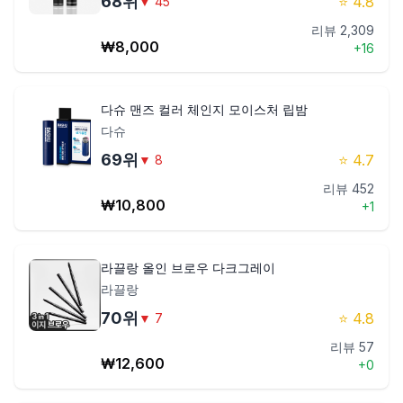
68
위
⭐
4.8
▼
45
리뷰
2,309
₩
8,000
+
16
다슈 맨즈 컬러 체인지 모이스처 립밤
다슈
69
위
⭐
4.7
▼
8
리뷰
452
₩
10,800
+
1
라끌랑 올인 브로우 다크그레이
라끌랑
70
위
⭐
4.8
▼
7
리뷰
57
₩
12,600
+
0