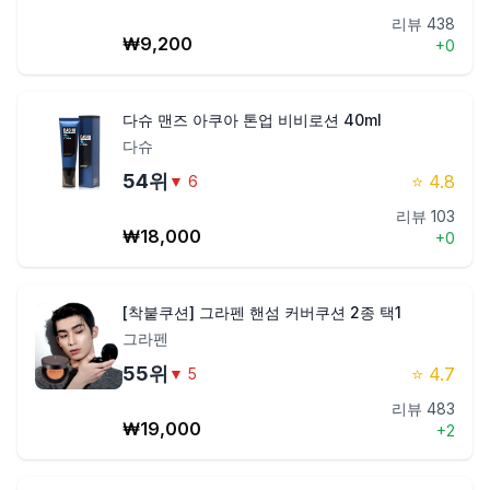
리뷰
438
₩
9,200
+
0
다슈 맨즈 아쿠아 톤업 비비로션 40ml
다슈
54
위
⭐
4.8
▼
6
리뷰
103
₩
18,000
+
0
[착붙쿠션] 그라펜 핸섬 커버쿠션 2종 택1
그라펜
55
위
⭐
4.7
▼
5
리뷰
483
₩
19,000
+
2