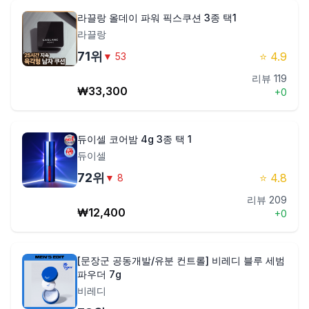
라끌랑 올데이 파워 픽스쿠션 3종 택1
라끌랑
71
위
⭐
4.9
▼
53
리뷰
119
₩
33,300
+
0
듀이셀 코어밤 4g 3종 택 1
듀이셀
72
위
⭐
4.8
▼
8
리뷰
209
₩
12,400
+
0
[문장군 공동개발/유분 컨트롤] 비레디 블루 세범
파우더 7g
비레디