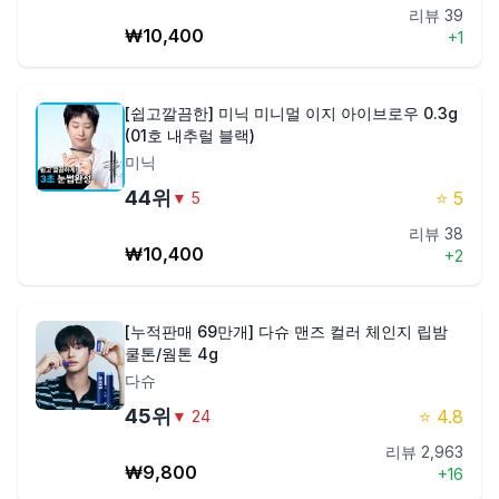
리뷰
39
₩
10,400
+
1
[쉽고깔끔한] 미닉 미니멀 이지 아이브로우 0.3g
(01호 내추럴 블랙)
미닉
44
위
⭐
5
▼
5
리뷰
38
₩
10,400
+
2
[누적판매 69만개] 다슈 맨즈 컬러 체인지 립밤
쿨톤/웜톤 4g
다슈
45
위
⭐
4.8
▼
24
리뷰
2,963
₩
9,800
+
16