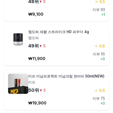
48
위
⭐
4.5
▼
5
리뷰
93
₩
9,100
+
1
엠도씨 세붐 스트라이크 HD 파우더 4g
엠도씨
49
위
⭐
4.8
▼
5
리뷰
55
₩
11,900
+
0
미프 미남프로젝트 미남크림 썬비비 50ml(NEW)
미프
50
위
⭐
4.6
▼
5
리뷰
75
₩
19,900
+
0