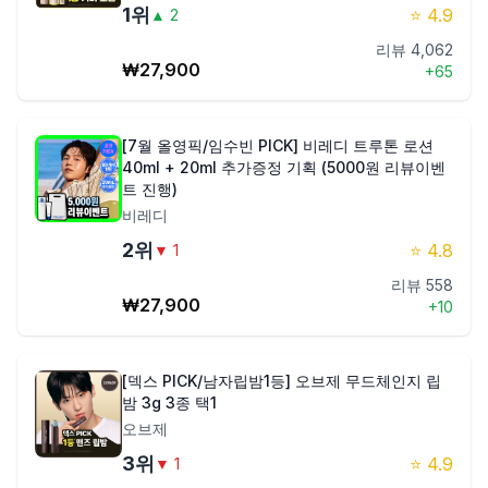
1
위
⭐
4.9
▲
2
제품비교
리뷰
4,062
₩
27,900
+
65
Login
[7월 올영픽/임수빈 PICK] 비레디 트루톤 로션
40ml + 20ml 추가증정 기획 (5000원 리뷰이벤
트 진행)
비레디
2
위
⭐
4.8
▼
1
리뷰
558
₩
27,900
+
10
[덱스 PICK/남자립밤1등] 오브제 무드체인지 립
밤 3g 3종 택1
오브제
3
위
⭐
4.9
▼
1