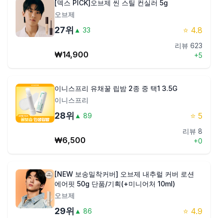
[덱스 PICK]오브제 씬 스틸 컨실러 5g
오브제
27
위
⭐
4.8
▲
33
리뷰
623
₩
14,900
+
5
이니스프리 유채꿀 립밤 2종 중 택1 3.5G
이니스프리
28
위
⭐
5
▲
89
리뷰
8
₩
6,500
+
0
[NEW 보송밀착커버] 오브제 내추럴 커버 로션
에어핏 50g 단품/기획(+미니어처 10ml)
오브제
29
위
⭐
4.9
▲
86