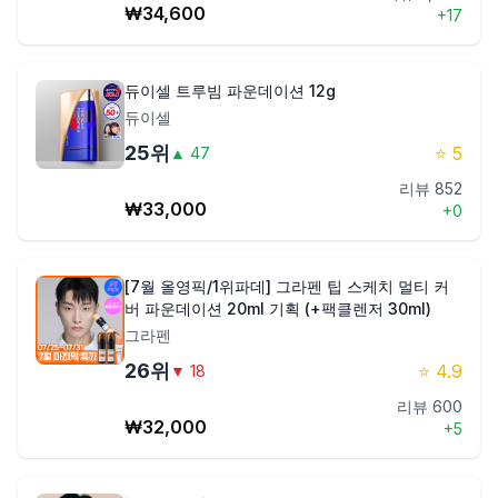
₩
34,600
+
17
듀이셀 트루빔 파운데이션 12g
듀이셀
25
위
⭐
5
▲
47
리뷰
852
₩
33,000
+
0
[7월 올영픽/1위파데] 그라펜 팁 스케치 멀티 커
버 파운데이션 20ml 기획 (+팩클렌저 30ml)
그라펜
26
위
⭐
4.9
▼
18
리뷰
600
₩
32,000
+
5