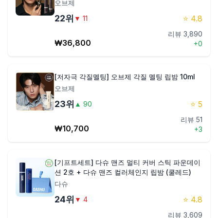
오브제
22
위
⭐
4.8
▼
11
리뷰
3,890
₩
36,800
+
0
[저자극 각질멜팅] 오브제 각질 멜팅 립밤 10ml
오브제
23
위
⭐
5
▲
90
리뷰
51
₩
10,700
+
3
[기프트세트] 다슈 맨즈 멀티 커버 스틱 파운데이
션 2호 + 다슈 맨즈 컬러체인지 립밤 (쿨레드)
다슈
24
위
⭐
4.8
▼
4
리뷰
3,609