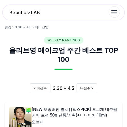
Beautics-LAB
랭킹
3.30 ~ 4.5
메이크업
WEEKLY RANKINGS
랭킹
올리브영
메이크업
주간 베스트 TOP
성분분석
100
나의 스킨케어
3.30 ~ 4.5
< 이전주
다음주 >
대화 이력
찜 목록
[NEW 보송버전 출시] [덱스PICK] 오브제 내추럴
커버 로션 50g 단품/기획(+미니어처 10ml)
오브제
루틴탐색