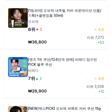
[1등파데] 오브제 내추럴 커버 파운데이션 단품/
기획(+클렌징폼 50ml)
오브제
6
위
⭐
4.8
▼
2
리뷰
7,372
₩
36,800
+
53
[맨즈 1위 쿠션/124만개 판매] 비레디 임수빈
PICK 블루 쿠션
비레디
7
위
⭐
4.8
▲
2
리뷰
3,508
₩
26,900
+
12
[NEW/덱스PICK] 오브제 퍼펙트 커버 쿠션 15g