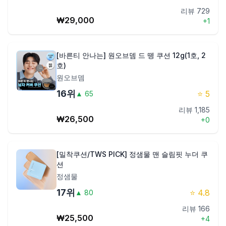
리뷰
729
₩
29,000
+
1
[바른티 안나는] 원오브뎀 드 뗑 쿠션 12g(1호, 2
호)
원오브뎀
16
위
⭐
5
▲
65
리뷰
1,185
₩
26,500
+
0
[밀착쿠션/TWS PICK] 정샘물 맨 슬림핏 누더 쿠
션
정샘물
17
위
⭐
4.8
▲
80
리뷰
166
₩
25,500
+
4