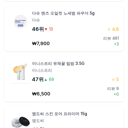
다슈 맨즈 오일컷 노세범 파우더 5g
다슈
46
위
⭐
4.8
▼
13
리뷰
461
₩
7,900
+
3
이니스프리 유채꿀 립밤 3.5G
이니스프리
47
위
⭐
5
▲
69
리뷰
9
₩
6,500
+
0
엠도씨 스킨 포어 프라이머 15g
엠도씨