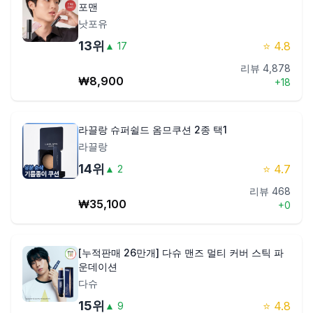
포맨
낫포유
13
위
⭐
4.8
▲
17
리뷰
4,878
₩
8,900
+
18
라끌랑 슈퍼쉴드 옴므쿠션 2종 택1
라끌랑
14
위
⭐
4.7
▲
2
리뷰
468
₩
35,100
+
0
[누적판매 26만개] 다슈 맨즈 멀티 커버 스틱 파
운데이션
다슈
15
위
⭐
4.8
▲
9