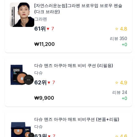
[자연스러운눈썹]그라펜 브로우업 브로우 펜슬
(다크 브라운)
그라펜
61
위
⭐
4.8
▼
7
리뷰
350
₩
11,200
+
0
다슈 맨즈 아쿠아 매트 비비 쿠션 (리필용)
다슈
62
위
⭐
4.9
▼
7
리뷰
24
₩
9,900
+
0
다슈 맨즈 아쿠아 매트 비비쿠션 (본품+리필)
다슈
63
위
⭐
4.6
▼
7