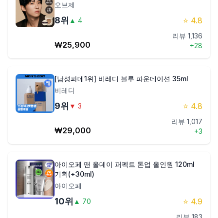
오브제
8
위
⭐
4.8
▲
4
리뷰
1,136
₩
25,900
+
28
[남성파데1위] 비레디 블루 파운데이션 35ml
비레디
9
위
⭐
4.8
▼
3
리뷰
1,017
₩
29,000
+
3
아이오페 맨 올데이 퍼펙트 톤업 올인원 120ml
기획(+30ml)
아이오페
10
위
⭐
4.9
▲
70
리뷰
183