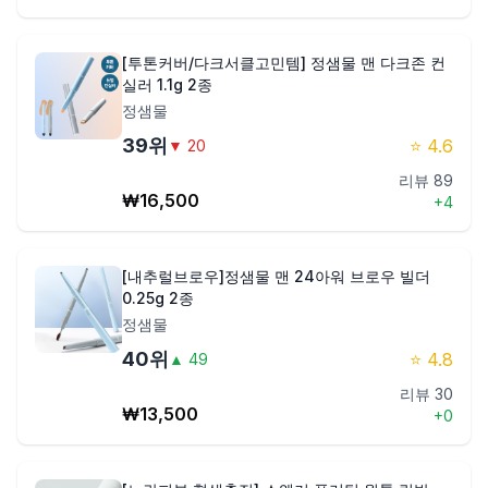
[투톤커버/다크서클고민템] 정샘물 맨 다크존 컨
실러 1.1g 2종
정샘물
39
위
⭐
4.6
▼
20
리뷰
89
₩
16,500
+
4
[내추럴브로우]정샘물 맨 24아워 브로우 빌더
0.25g 2종
정샘물
40
위
⭐
4.8
▲
49
리뷰
30
₩
13,500
+
0