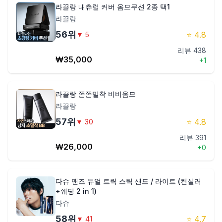
라끌랑 내츄럴 커버 옴므쿠션 2종 택1
라끌랑
56
위
⭐
4.8
▼
5
리뷰
438
₩
35,000
+
1
라끌랑 쫀쫀밀착 비비옴므
라끌랑
57
위
⭐
4.8
▼
30
리뷰
391
₩
26,000
+
0
다슈 맨즈 듀얼 트릭 스틱 샌드 / 라이트 (컨실러
+쉐딩 2 in 1)
다슈
58
위
⭐
4.7
▼
41