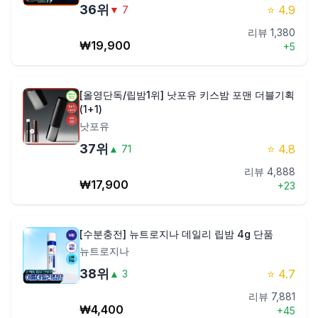
36
위
⭐
4.9
▼
7
리뷰
1,380
₩
19,900
+
5
[올영단독/립밤1위] 낫포유 키스밤 포맨 더블기획
(1+1)
낫포유
37
위
⭐
4.8
▲
71
리뷰
4,888
₩
17,900
+
23
[수분충전] 뉴트로지나 데일리 립밤 4g 단품
뉴트로지나
38
위
⭐
4.7
▲
3
리뷰
7,881
₩
4,400
+
45