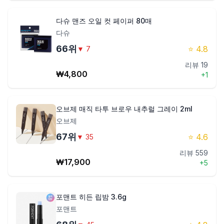
다슈 맨즈 오일 컷 페이퍼 80매
다슈
66
위
⭐
4.8
▼
7
리뷰
19
₩
4,800
+
1
오브제 매직 타투 브로우 내추럴 그레이 2ml
오브제
67
위
⭐
4.6
▼
35
리뷰
559
₩
17,900
+
5
포맨트 히든 립밤 3.6g
포맨트