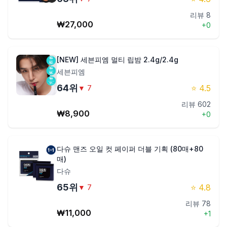
리뷰
8
₩
27,000
+
0
[NEW] 세븐피엠 멀티 립밤 2.4g/2.4g
세븐피엠
64
위
⭐
4.5
▼
7
리뷰
602
₩
8,900
+
0
다슈 맨즈 오일 컷 페이퍼 더블 기획 (80매+80
매)
다슈
65
위
⭐
4.8
▼
7
리뷰
78
₩
11,000
+
1