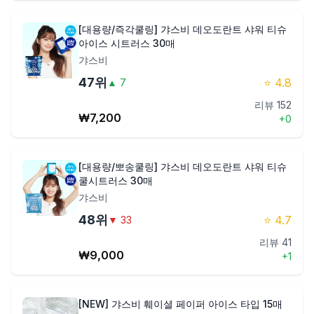
[대용량/즉각쿨링] 갸스비 데오도란트 샤워 티슈
아이스 시트러스 30매
갸스비
47
위
⭐
4.8
▲
7
리뷰
152
₩
7,200
+
0
[대용량/뽀송쿨링] 갸스비 데오도란트 샤워 티슈
쿨시트러스 30매
갸스비
48
위
⭐
4.7
▼
33
리뷰
41
₩
9,000
+
1
[NEW] 갸스비 훼이셜 페이퍼 아이스 타입 15매