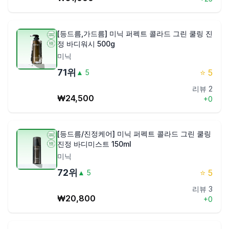
[등드름,가드름] 미닉 퍼펙트 콜라드 그린 쿨링 진
정 바디워시 500g
미닉
71
위
⭐
5
▲
5
리뷰
2
₩
24,500
+
0
[등드름/진정케어] 미닉 퍼펙트 콜라드 그린 쿨링
진정 바디미스트 150ml
미닉
72
위
⭐
5
▲
5
리뷰
3
₩
20,800
+
0