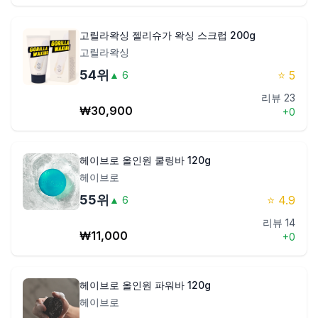
고릴라왁싱 젤리슈가 왁싱 스크럽 200g
고릴라왁싱
54
위
⭐
5
▲
6
리뷰
23
₩
30,900
+
0
헤이브로 올인원 쿨링바 120g
헤이브로
55
위
⭐
4.9
▲
6
리뷰
14
₩
11,000
+
0
헤이브로 올인원 파워바 120g
헤이브로