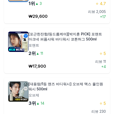
1
위
⭐
4.7
▲
3
제품비교
리뷰
2,005
₩
29,600
+
17
Login
[포근한잔향/등드름케어][박지훈 PICK] 포맨트
아크네 퍼퓸샤워 바디워시 코튼허그 500ml
포맨트
2
위
⭐
5
▲
11
리뷰
11
₩
17,900
+
4
[대용량/1등 맨즈 바디워시] 오브제 맥스 올인원
워시 500ml
오브제
3
위
⭐
5
▲
14
리뷰
230