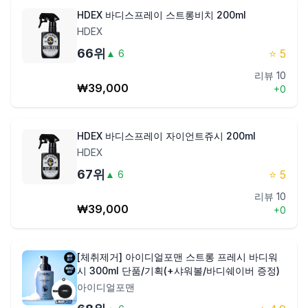
HDEX 바디스프레이 스트롱비치 200ml
HDEX
66
위
⭐
5
▲
6
리뷰
10
₩
39,000
+
0
HDEX 바디스프레이 자이언트쥬시 200ml
HDEX
67
위
⭐
5
▲
6
리뷰
10
₩
39,000
+
0
[체취제거] 아이디얼포맨 스트롱 프레시 바디워
시 300ml 단품/기획(+샤워볼/바디쉐이버 증정)
아이디얼포맨