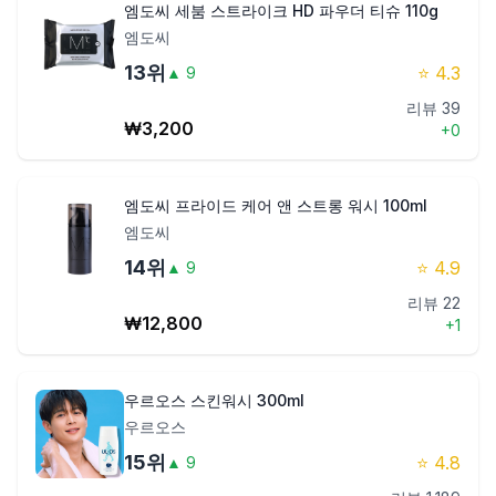
엠도씨 세붐 스트라이크 HD 파우더 티슈 110g
엠도씨
13
위
⭐
4.3
▲
9
리뷰
39
₩
3,200
+
0
엠도씨 프라이드 케어 앤 스트롱 워시 100ml
엠도씨
14
위
⭐
4.9
▲
9
리뷰
22
₩
12,800
+
1
우르오스 스킨워시 300ml
우르오스
15
위
⭐
4.8
▲
9