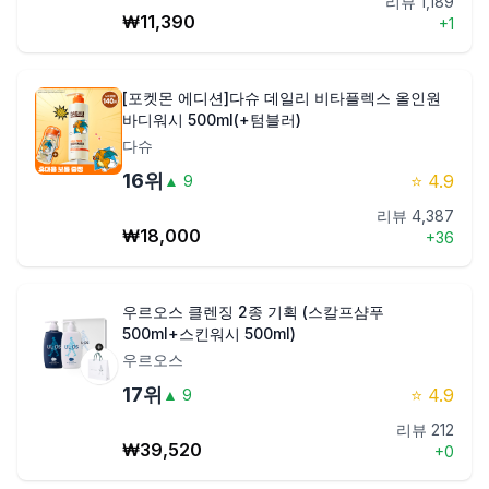
리뷰
1,189
₩
11,390
+
1
[포켓몬 에디션]다슈 데일리 비타플렉스 올인원
바디워시 500ml(+텀블러)
다슈
16
위
⭐
4.9
▲
9
리뷰
4,387
₩
18,000
+
36
우르오스 클렌징 2종 기획 (스칼프샴푸
500ml+스킨워시 500ml)
우르오스
17
위
⭐
4.9
▲
9
리뷰
212
₩
39,520
+
0