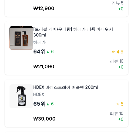
리뷰
5
₩
12,900
+
0
[트러블 케어/우디향] 헤레카 퍼퓸 바디워시
300ml
헤레카
64
위
⭐
4.9
▲
6
리뷰
10
₩
21,090
+
0
HDEX 바디스프레이 머슬맨 200ml
HDEX
65
위
⭐
5
▲
6
리뷰
10
₩
39,000
+
0