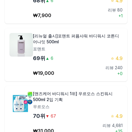
68
위
⭐
4.9
▲
6
리뷰
80
₩
7,900
+
1
[리뉴얼 출시]포맨트 퍼퓸샤워 바디워시 코튼디
어나잇 500ml
포맨트
69
위
⭐
4.9
▲
6
리뷰
240
₩
19,000
+
0
[맨즈케어 바디워시 1위] 우르오스 스킨워시
500ml 2입 기획
우르오스
70
위
⭐
4.9
▼
67
리뷰
4,681
₩
31,000
+
25