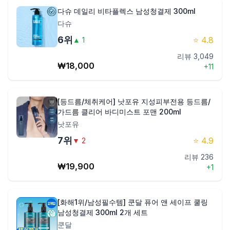
다슈 데일리 비타플렉스 남성청결제 300ml
다슈
6
위
⭐
4.8
▲
1
리뷰
3,049
₩
18,000
+
11
[등드름/체취케어] 낫포유 지성피부전용 등드름/
가드름 클리어 바디미스트 포맨 200ml
낫포유
7
위
⭐
4.9
▼
2
리뷰
236
₩
19,900
+
1
[화해1위/남성필수템] 쿤달 퓨어 앤 세이프 쿨링
남성청결제 300ml 2개 세트
쿤달