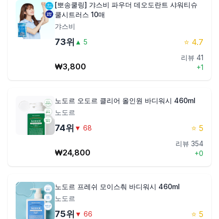
[뽀송쿨링] 갸스비 파우더 데오도란트 샤워티슈
쿨시트러스 10매
갸스비
73
위
⭐
4.7
▲
5
리뷰
41
₩
3,800
+
1
노도르 오도르 클리어 올인원 바디워시 460ml
노도르
74
위
⭐
5
▼
68
리뷰
354
₩
24,800
+
0
노도르 프레쉬 모이스춰 바디워시 460ml
노도르
75
위
⭐
5
▼
66