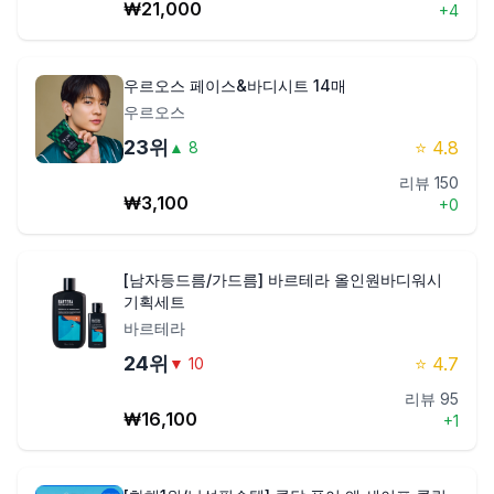
₩
21,000
+
4
우르오스 페이스&바디시트 14매
우르오스
23
위
⭐
4.8
▲
8
리뷰
150
₩
3,100
+
0
[남자등드름/가드름] 바르테라 올인원바디워시
기획세트
바르테라
24
위
⭐
4.7
▼
10
리뷰
95
₩
16,100
+
1