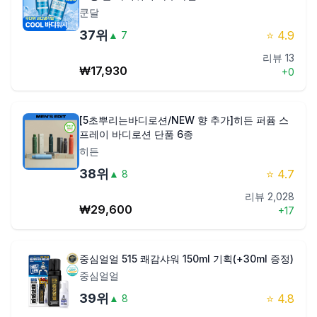
쿤달
37
위
⭐
4.9
▲
7
리뷰
13
₩
17,930
+
0
[5초뿌리는바디로션/NEW 향 추가]히든 퍼퓸 스
프레이 바디로션 단품 6종
히든
38
위
⭐
4.7
▲
8
리뷰
2,028
₩
29,600
+
17
중심얼얼 515 쾌감샤워 150ml 기획(+30ml 증정)
중심얼얼
39
위
⭐
4.8
▲
8