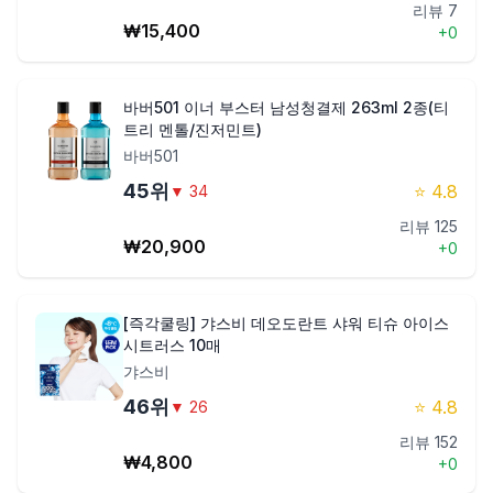
리뷰
7
₩
15,400
+
0
바버501 이너 부스터 남성청결제 263ml 2종(티
트리 멘톨/진저민트)
바버501
45
위
⭐
4.8
▼
34
리뷰
125
₩
20,900
+
0
[즉각쿨링] 갸스비 데오도란트 샤워 티슈 아이스
시트러스 10매
갸스비
46
위
⭐
4.8
▼
26
리뷰
152
₩
4,800
+
0