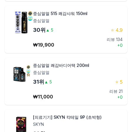
중심얼얼 515 쾌감샤워 150ml
중심얼얼
30
위
⭐
4.9
▲
5
리뷰
134
₩
19,900
+
0
중심얼얼 쾌감바디어택 200ml
중심얼얼
31
위
⭐
5
▲
5
리뷰
21
₩
11,000
+
0
[의료기기] SKYN 칵테일 9P (초박형)
SKYN