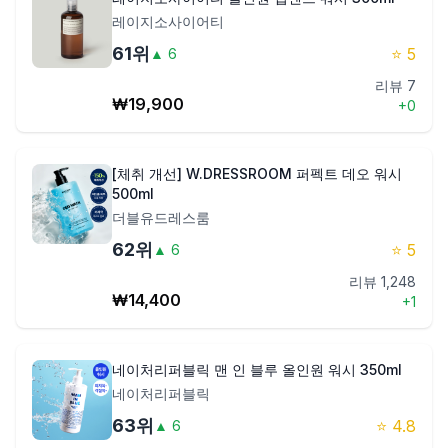
레이지소사이어티
61
위
⭐
5
▲
6
리뷰
7
₩
19,900
+
0
[체취 개선] W.DRESSROOM 퍼펙트 데오 워시
500ml
더블유드레스룸
62
위
⭐
5
▲
6
리뷰
1,248
₩
14,400
+
1
네이처리퍼블릭 맨 인 블루 올인원 워시 350ml
네이처리퍼블릭
63
위
⭐
4.8
▲
6