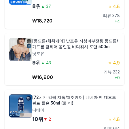
8
위
⭐
4.8
▲
37
리뷰
378
₩
18,720
+
4
[등드름/체취케어] 낫포유 지성피부전용 등드름/
가드름 클리어 올인원 바디워시 포맨 500ml
낫포유
9
위
⭐
4.9
▲
43
리뷰
232
₩
16,900
+
0
[72시간 강력 지속/체취케어] 니베아 맨 데오드
란트 롤온 50ml (쿨 킥)
니베아
10
위
⭐
4.8
▼
2
리뷰
614