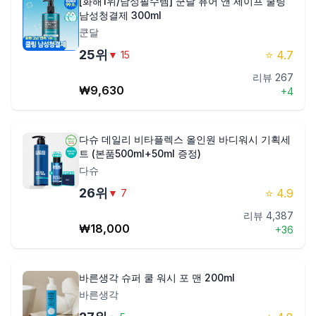
[화해1위/남성필수템] 쿤달 퓨어 앤 세이프 쿨링
남성청결제 300ml
쿤달
25
위
⭐
4.7
▼
15
리뷰
267
₩
9,630
+
4
다슈 데일리 비타플렉스 올인원 바디워시 기획세
트 (본품500ml+50ml 증정)
다슈
26
위
⭐
4.9
▼
7
리뷰
4,387
₩
18,000
+
36
바른생각 슈퍼 쿨 워시 포 맨 200ml
바른생각