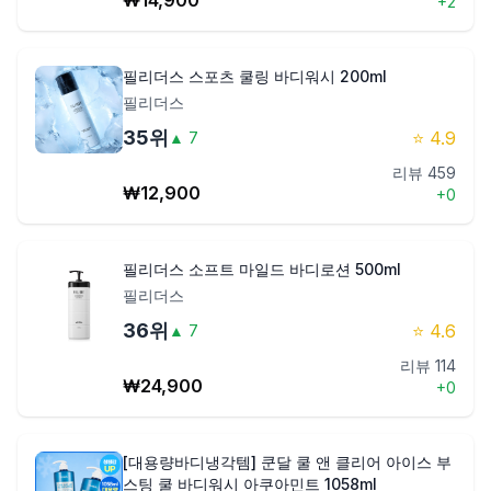
₩
14,900
+
2
필리더스 스포츠 쿨링 바디워시 200ml
필리더스
35
위
⭐
4.9
▲
7
리뷰
459
₩
12,900
+
0
필리더스 소프트 마일드 바디로션 500ml
필리더스
36
위
⭐
4.6
▲
7
리뷰
114
₩
24,900
+
0
[대용량바디냉각템] 쿤달 쿨 앤 클리어 아이스 부
스팅 쿨 바디워시 아쿠아민트 1058ml