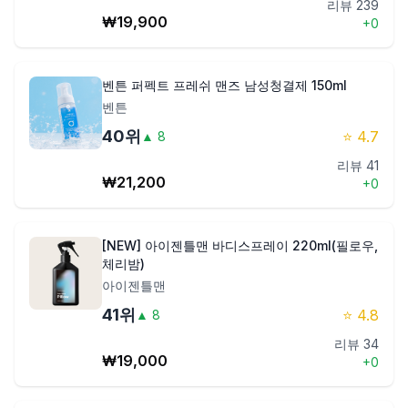
리뷰
239
₩
19,900
+
0
벤튼 퍼펙트 프레쉬 맨즈 남성청결제 150ml
벤튼
40
위
⭐
4.7
▲
8
리뷰
41
₩
21,200
+
0
[NEW] 아이젠틀맨 바디스프레이 220ml(필로우,
체리밤)
아이젠틀맨
41
위
⭐
4.8
▲
8
리뷰
34
₩
19,000
+
0