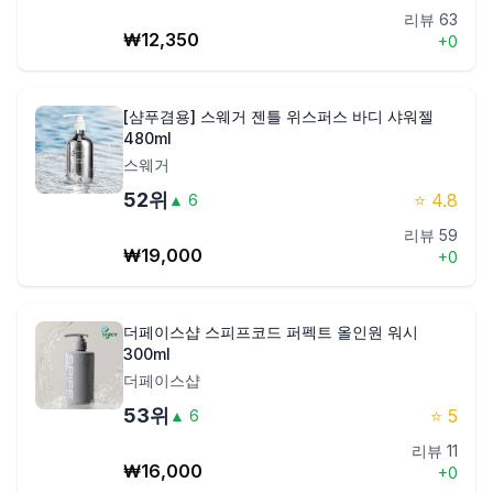
리뷰
63
₩
12,350
+
0
[샴푸겸용] 스웨거 젠틀 위스퍼스 바디 샤워젤
480ml
스웨거
52
위
⭐
4.8
▲
6
리뷰
59
₩
19,000
+
0
더페이스샵 스피프코드 퍼펙트 올인원 워시
300ml
더페이스샵
53
위
⭐
5
▲
6
리뷰
11
₩
16,000
+
0