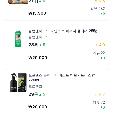
27
위
⭐
4.8
▲
5
리뷰
482
₩
15,900
+
0
클럽맨피노드 파인스트 파우더 플래쉬 255g
클럽맨피노드
28
위
⭐
4.9
▲
5
리뷰
22
₩
20,000
+
0
포르맨즈 블랙 바디미스트 허브시트러스향
220ml
포르맨즈
29
위
⭐
4.7
▲
5
리뷰
72
₩
20,000
+
0