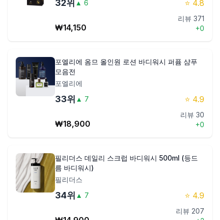
32
위
⭐
4.8
▲
6
리뷰
371
₩
14,150
+
0
포엘리에 옴므 올인원 로션 바디워시 퍼퓸 샴푸
모음전
포엘리에
33
위
⭐
4.9
▲
7
리뷰
30
₩
18,900
+
0
필리더스 데일리 스크럽 바디워시 500ml (등드
름 바디워시)
필리더스
34
위
⭐
4.9
▲
7
리뷰
207