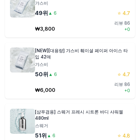
갸스비
49
위
⭐
4.7
▲
6
리뷰
86
₩
3,800
+
0
[NEW][대용량] 갸스비 훼이셜 페이퍼 아이스 타
입 42매
갸스비
50
위
⭐
4.7
▲
6
리뷰
86
₩
6,000
+
0
[샴푸겸용] 스웨거 프레시 시트론 바디 샤워젤
480ml
스웨거
51
위
⭐
4.8
▲
6