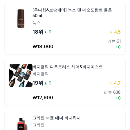
[우디향&보송케어] 눅스 맨 데오도란트 롤온
50ml
눅스
18
위
⭐
4.5
▲
9
리뷰
61
₩
18,000
+
0
바디홀릭 다우트리스 헤어&바디미스트
바디홀릭
19
위
⭐
4.7
▲
9
리뷰
638
₩
12,900
+
0
그라펜 퍼퓸 매너 바디워시
그라펜