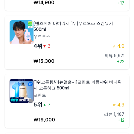
₩
14,900
+
17
[맨즈케어 바디워시 1위]우르오스 스킨워시
500ml
우르오스
4
위
⭐
4.9
▼
2
리뷰
9,921
₩
15,300
+
22
[1위코튼향/리뉴얼출시]포맨트 퍼퓸샤워 바디워
시 코튼허그 500ml
포맨트
5
위
⭐
4.9
▲
7
리뷰
1,487
₩
19,000
+
12