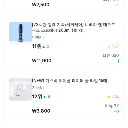
₩
7,500
+
4
[72시간 강력 지속/체취케어] 니베아 맨 데오드
란트 스프레이 200ml (쿨 킥)
니베아
11
위
⭐
4.7
▲
5
리뷰
630
₩
11,900
+
1
[NEW] 갸스비 훼이셜 페이퍼 쿨 타입 15매
갸스비
12
위
⭐
4.8
▲
9
리뷰
27
₩
3,800
+
0