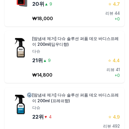
20
위
⭐
4.7
▲
9
리뷰
44
₩
18,000
+
0
[땀냄새 제거] 다슈 솔루션 퍼퓸 데오 바디스프레
이 200ml(딥우디향)
다슈
21
위
⭐
4.4
▲
9
리뷰
41
₩
14,800
+
0
[땀냄새 제거] 다슈 솔루션 퍼퓸 데오 바디스프레
이 200ml (프레쉬향)
다슈
22
위
⭐
4.9
▼
4
리뷰
492