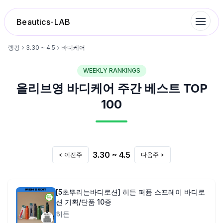
Beautics-LAB
랭킹
3.30 ~ 4.5
바디케어
WEEKLY RANKINGS
랭킹
올리브영
바디케어
주간 베스트 TOP
성분분석
100
나의 스킨케어
3.30 ~ 4.5
< 이전주
다음주 >
대화 이력
찜 목록
[5초뿌리는바디로션] 히든 퍼퓸 스프레이 바디로
션 기획/단품 10종
히든
루틴탐색