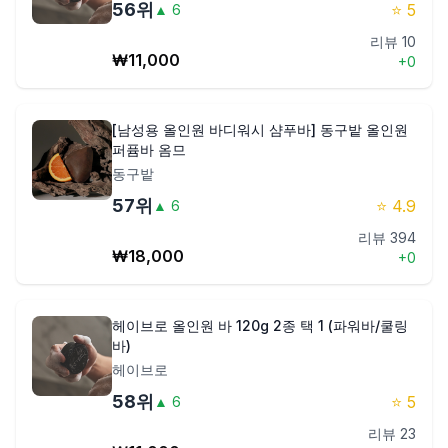
56
위
⭐
5
▲
6
리뷰
10
₩
11,000
+
0
[남성용 올인원 바디워시 샴푸바] 동구밭 올인원
퍼퓸바 옴므
동구밭
57
위
⭐
4.9
▲
6
리뷰
394
₩
18,000
+
0
헤이브로 올인원 바 120g 2종 택 1 (파워바/쿨링
바)
헤이브로
58
위
⭐
5
▲
6
리뷰
23