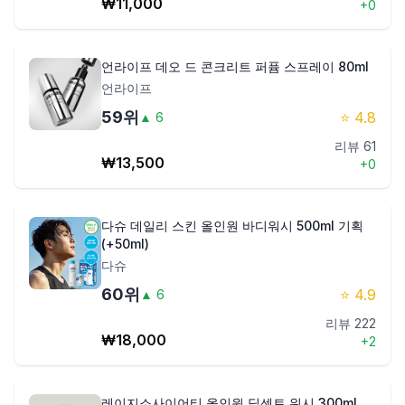
₩
11,000
+
0
언라이프 데오 드 콘크리트 퍼퓸 스프레이 80ml
언라이프
59
위
⭐
4.8
▲
6
리뷰
61
₩
13,500
+
0
다슈 데일리 스킨 올인원 바디워시 500ml 기획
(+50ml)
다슈
60
위
⭐
4.9
▲
6
리뷰
222
₩
18,000
+
2
레이지소사이어티 올인원 딥센트 워시 300ml