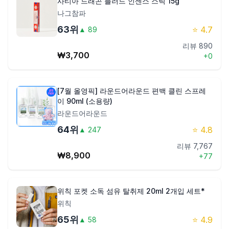
사티아 드래곤 블러드 인센스 스틱 15g
나그참파
63
위
⭐
4.7
▲
89
리뷰
890
₩
3,700
+
0
[7월 올영픽] 라운드어라운드 편백 클린 스프레
이 90ml (소용량)
라운드어라운드
64
위
⭐
4.8
▲
247
리뷰
7,767
₩
8,900
+
77
위칙 포켓 소독 섬유 탈취제 20ml 2개입 세트*
위칙
65
위
⭐
4.9
▲
58