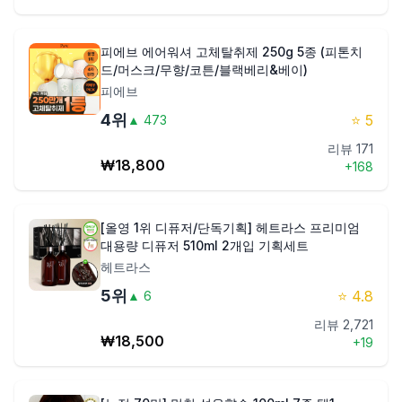
피에브 에어워셔 고체탈취제 250g 5종 (피톤치
드/머스크/무향/코튼/블랙베리&베이)
피에브
4
위
⭐
5
▲
473
리뷰
171
₩
18,800
+
168
[올영 1위 디퓨저/단독기획] 헤트라스 프리미엄
대용량 디퓨저 510ml 2개입 기획세트
헤트라스
5
위
⭐
4.8
▲
6
리뷰
2,721
₩
18,500
+
19