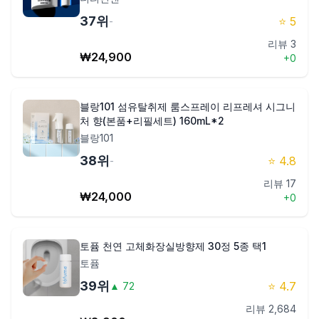
37
위
⭐
5
-
리뷰
3
₩
24,900
+
0
블랑101 섬유탈취제 룸스프레이 리프레셔 시그니
처 향(본품+리필세트) 160mL*2
블랑101
38
위
⭐
4.8
-
리뷰
17
₩
24,000
+
0
토퓸 천연 고체화장실방향제 30정 5종 택1
토퓸
39
위
⭐
4.7
▲
72
리뷰
2,684