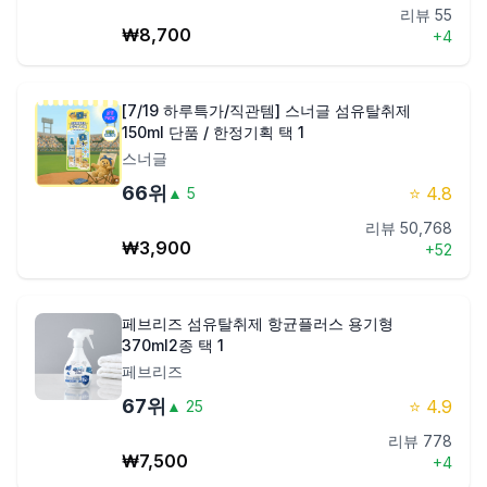
리뷰
55
₩
8,700
+
4
[7/19 하루특가/직관템] 스너글 섬유탈취제
150ml 단품 / 한정기획 택 1
스너글
66
위
⭐
4.8
▲
5
리뷰
50,768
₩
3,900
+
52
페브리즈 섬유탈취제 항균플러스 용기형
370ml2종 택 1
페브리즈
67
위
⭐
4.9
▲
25
리뷰
778
₩
7,500
+
4