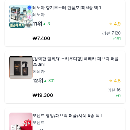
레노아 향기부스터 단품/기획 6종 택 1
레노아
11
위
⭐
4.9
▲
3
리뷰
7,120
₩
7,400
+
181
[강력한 탈취/위스키우디향] 헤레카 패브릭 퍼퓸
250ml
헤레카
12
위
⭐
4.8
▲
331
리뷰
16
₩
19,300
+
0
오센트 행잉/패브릭 퍼퓸/샤쉐 6종 택 1
오센트