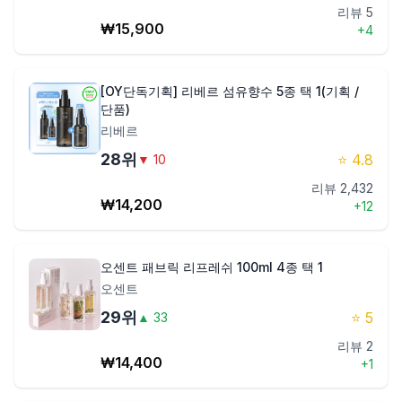
리뷰
5
₩
15,900
+
4
[OY단독기획] 리베르 섬유향수 5종 택 1(기획 /
단품)
리베르
28
위
⭐
4.8
▼
10
리뷰
2,432
₩
14,200
+
12
오센트 패브릭 리프레쉬 100ml 4종 택 1
오센트
29
위
⭐
5
▲
33
리뷰
2
₩
14,400
+
1