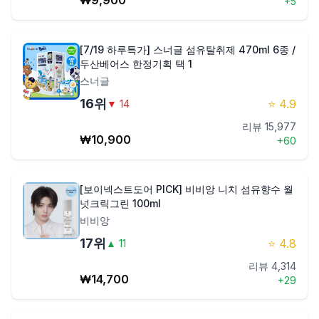
₩
9,900
+
5
[7/19 하루특가] 스너글 섬유탈취제 470ml 6종 /
두산베어스 한정기획 택 1
스너글
16
위
⭐
4.9
▼
14
리뷰
15,977
₩
10,900
+
60
[보이넥스트도어 PICK] 비비앙 니치 섬유향수 월
넛크릭그린 100ml
비비앙
17
위
⭐
4.8
▲
11
리뷰
4,314
₩
14,700
+
29