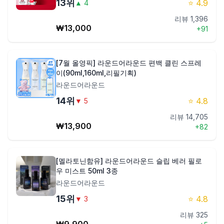
13
위
⭐
4.9
▲
4
리뷰
1,396
₩
13,000
+
91
[7월 올영픽] 라운드어라운드 편백 클린 스프레
이(90ml,160ml,리필기획)
라운드어라운드
14
위
⭐
4.8
▼
5
리뷰
14,705
₩
13,900
+
82
[멜라토닌함유] 라운드어라운드 슬립 베러 필로
우 미스트 50ml 3종
라운드어라운드
15
위
⭐
4.8
▼
3
리뷰
325