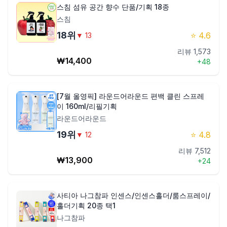
스침 섬유 공간 향수 단품/기획 18종
스침
18
위
⭐
4.6
▼
13
리뷰
1,573
₩
14,400
+
48
[7월 올영픽] 라운드어라운드 편백 클린 스프레
이 160ml/리필기획
라운드어라운드
19
위
⭐
4.8
▼
12
리뷰
7,512
₩
13,900
+
24
사티아 나그참파 인센스/인센스홀더/룸스프레이/
홀더기획 20종 택1
나그참파