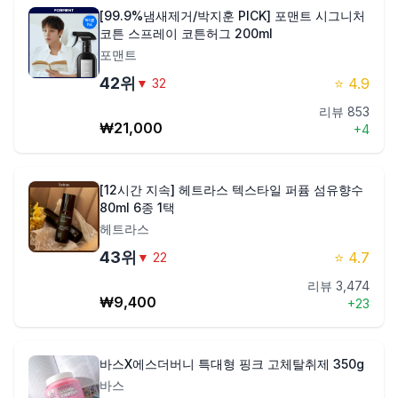
[99.9%냄새제거/박지훈 PICK] 포맨트 시그니처
코튼 스프레이 코튼허그 200ml
포맨트
42
위
⭐
4.9
▼
32
리뷰
853
₩
21,000
+
4
[12시간 지속] 헤트라스 텍스타일 퍼퓸 섬유향수
80ml 6종 1택
헤트라스
43
위
⭐
4.7
▼
22
리뷰
3,474
₩
9,400
+
23
바스X에스더버니 특대형 핑크 고체탈취제 350g
바스