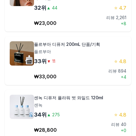
32
위
⭐
4.7
▲
44
리뷰
2,261
₩
23,000
+
8
플르부아 디퓨저 200mL 단품/기획
플르부아
33
위
⭐
4.8
▼
11
리뷰
894
₩
33,000
+
4
센녹 디퓨저 플라워 벗 와일드 120ml
센녹
34
위
⭐
4.8
▲
275
리뷰
40
₩
28,800
+
0