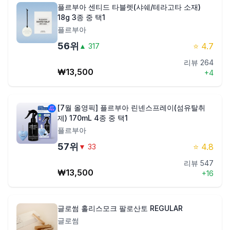
플르부아 센티드 타블렛(샤쉐/테라고타 소재)
18g 3종 중 택1
플르부아
56
위
⭐
4.7
▲
317
리뷰
264
₩
13,500
+
4
[7월 올영픽] 플르부아 린넨스프레이(섬유탈취
제) 170mL 4종 중 택1
플르부아
57
위
⭐
4.8
▼
33
리뷰
547
₩
13,500
+
16
글로썸 홀리스모크 팔로산토 REGULAR
글로썸