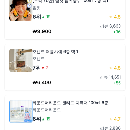
[누적 70만] 멈칫 섬유향수 100ml 7종 택1
멈칫
6
위
⭐
4.8
▲
19
리뷰
8,663
₩
8,900
+
36
오센트 퍼퓸샤쉐 6종 택 1
오센트
7
위
⭐
4.8
▼
3
리뷰
14,651
₩
6,400
+
55
라운드어라운드 센티드 디퓨저 100ml 6종
라운드어라운드
8
위
⭐
4.7
▲
15
리뷰
2,886