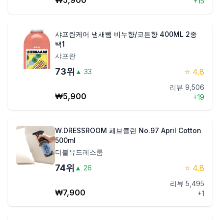
₩
5,900
+
15
샤프란케어 냄새뺌 비누향/코튼향 400ML 2종
택1
샤프란
73
위
⭐
4.8
▲
33
리뷰
9,506
₩
5,900
+
19
W.DRESSROOM 페브클린 No.97 April Cotton
500ml
더블유드레스룸
74
위
⭐
4.8
▲
26
리뷰
5,495
₩
7,900
+
1