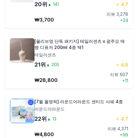
20
위
⭐
4.7
▲
141
리뷰
3,278
₩
3,700
+
24
[올리브영 단독 패키지] 테일러센츠 x 광주요 매
병 디퓨저 200ml 4종 택1
테일러센츠
21
위
⭐
4.8
▲
205
리뷰
607
₩
28,800
+
11
[7월 올영픽] 라운드어라운드 센티드 샤쉐 4종
라운드어라운드
22
위
⭐
4.7
▲
13
리뷰
4,371
₩
4,800
+
99