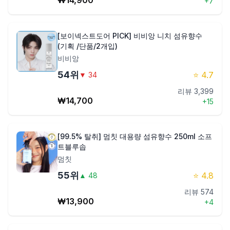
₩
14,900
+
7
[보이넥스트도어 PICK] 비비앙 니치 섬유향수
(기획 /단품/2개입)
비비앙
54
위
⭐
4.7
▼
34
리뷰
3,399
₩
14,700
+
15
[99.5% 탈취] 멈칫 대용량 섬유향수 250ml 소프
트블루솝
멈칫
55
위
⭐
4.8
▲
48
리뷰
574
₩
13,900
+
4