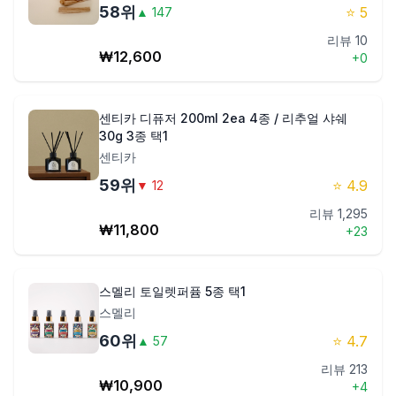
58
위
⭐
5
▲
147
리뷰
10
₩
12,600
+
0
센티카 디퓨저 200ml 2ea 4종 / 리추얼 샤쉐
30g 3종 택1
센티카
59
위
⭐
4.9
▼
12
리뷰
1,295
₩
11,800
+
23
스멜리 토일렛퍼퓸 5종 택1
스멜리
60
위
⭐
4.7
▲
57
리뷰
213
₩
10,900
+
4