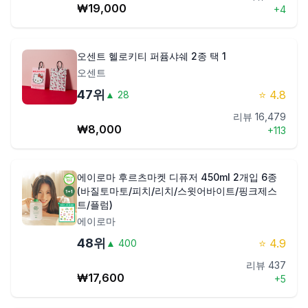
₩
19,000
+
4
오센트 헬로키티 퍼퓸샤쉐 2종 택 1
오센트
47
위
⭐
4.8
▲
28
리뷰
16,479
₩
8,000
+
113
에이로마 후르츠마켓 디퓨저 450ml 2개입 6종
(바질토마토/피치/리치/스윗어바이트/핑크제스
트/플럼)
에이로마
48
위
⭐
4.9
▲
400
리뷰
437
₩
17,600
+
5