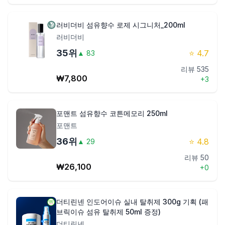
러비더비 섬유향수 로제 시그니처_200ml
러비더비
35
위
⭐
4.7
▲
83
리뷰
535
₩
7,800
+
3
포맨트 섬유향수 코튼메모리 250ml
포맨트
36
위
⭐
4.8
▲
29
리뷰
50
₩
26,100
+
0
더티린넨 인도어이슈 실내 탈취제 300g 기획 (패
브릭이슈 섬유 탈취제 50ml 증정)
더티린넨