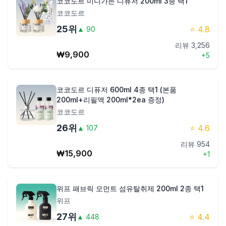
코코도르 미니가든 디퓨저 200ml 3종 택1
코코도르
25
위
⭐
4.8
▲
90
리뷰
3,256
₩
9,900
+
5
코코도르 디퓨저 600ml 4종 택1 (본품
200ml+리필액 200ml*2ea 증정)
코코도르
26
위
⭐
4.6
▲
107
리뷰
954
₩
15,900
+
1
위프 패브릭 모먼트 섬유탈취제 200ml 2종 택1
위프
27
위
⭐
4.4
▲
448