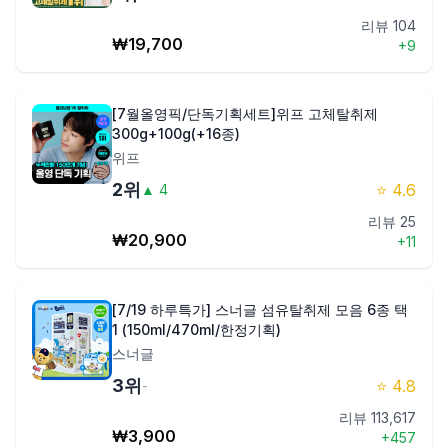
리뷰
104
₩
19,700
제품비교
+
9
[7월올영픽/단독기획세트]위프 고체탈취제
Login
300g+100g(+16종)
위프
2
위
⭐
4.6
▲
4
리뷰
25
₩
20,900
+
11
[7/19 하루특가] 스너글 섬유탈취제 모음 6종 택
1 (150ml/470ml/한정기획)
스너글
3
위
⭐
4.8
-
리뷰
113,617
₩
3,900
+
457