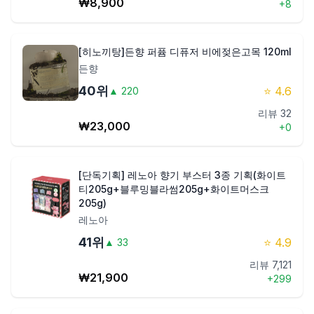
₩
8,900
+
8
[히노끼탕]든향 퍼퓸 디퓨저 비에젖은고목 120ml
든향
40
위
⭐
4.6
▲
220
리뷰
32
₩
23,000
+
0
[단독기획] 레노아 향기 부스터 3종 기획(화이트
티205g+블루밍블라썸205g+화이트머스크
205g)
레노아
41
위
⭐
4.9
▲
33
리뷰
7,121
₩
21,900
+
299