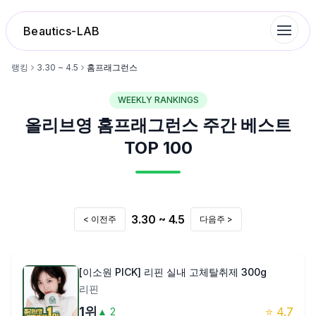
Beautics-LAB
랭킹
3.30 ~ 4.5
홈프래그런스
WEEKLY RANKINGS
랭킹
올리브영
홈프래그런스
주간 베스트
성분분석
TOP 100
나의 스킨케어
3.30 ~ 4.5
< 이전주
다음주 >
대화 이력
찜 목록
[이소원 PICK] 리핀 실내 고체탈취제 300g
리핀
루틴탐색
1
위
⭐
4.7
▲
2