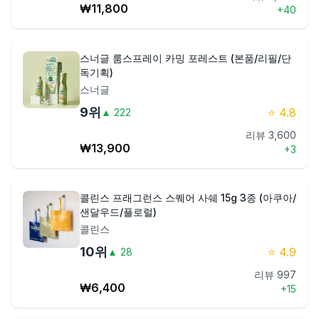
₩
11,800
+
40
스너글 룸스프레이 카밍 포레스트 (본품/리필/단
독기획)
스너글
9
위
⭐
4.8
▲
222
리뷰
3,600
₩
13,900
+
3
콜린스 프래그런스 스퀘어 사쉐 15g 3종 (아쿠아/
샌달우드/플로럴)
콜린스
10
위
⭐
4.9
▲
28
리뷰
997
₩
6,400
+
15