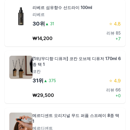
리베르 섬유향수 선드라이 100ml
리베르
30
위
⭐
4.8
▲
31
리뷰
85
₩
14,200
+
7
[1위/우디향 디퓨저] 코칸 오브제 디퓨저 170ml 6
종 택 1
코칸
31
위
⭐
4.9
▲
375
리뷰
66
₩
29,500
+
0
메르디센트 오리지널 무드 퍼퓸 스프레이 8종 택
1
메르디센트