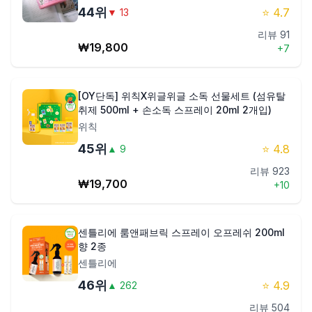
44
위
⭐
4.7
▼
13
리뷰
91
₩
19,800
+
7
[OY단독] 위칙X위글위글 소독 선물세트 (섬유탈
취제 500ml + 손소독 스프레이 20ml 2개입)
위칙
45
위
⭐
4.8
▲
9
리뷰
923
₩
19,700
+
10
센틀리에 룸앤패브릭 스프레이 오프레쉬 200ml
향 2종
센틀리에
46
위
⭐
4.9
▲
262
리뷰
504