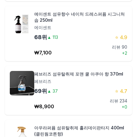
에이센트 섬유향수 네이처 드레스퍼퓸 시그니처
솝 250ml
에이센트
68
위
⭐
4.9
▲
113
리뷰
90
₩
7,100
+
2
페브리즈 섬유탈취제 포맨 쿨 아쿠아 향 370ml
페브리즈
69
위
⭐
4.7
▲
37
리뷰
234
₩
8,900
+
0
아우라퍼퓸 섬유탈취제 홀리데이판타지 400ml
(클린웜코튼향)