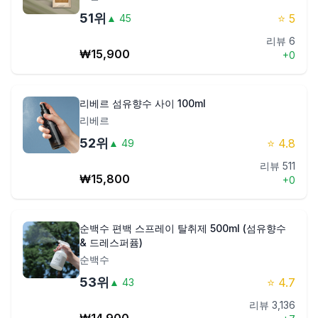
51
위
⭐
5
▲
45
리뷰
6
₩
15,900
+
0
리베르 섬유향수 사이 100ml
리베르
52
위
⭐
4.8
▲
49
리뷰
511
₩
15,800
+
0
순백수 편백 스프레이 탈취제 500ml (섬유향수
& 드레스퍼퓸)
순백수
53
위
⭐
4.7
▲
43
리뷰
3,136