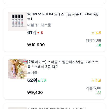
W.DRESSROOM 드레스퍼퓸 시즌3 160ml 6종
택1
더블유드레스룸
61
위
⭐
4.8
▼
8
리뷰
1,618
₩
10,900
+
8
[7/9 라이브] 스너글 드림판타지/카밍 포레스트
룸스프레이 2종 택 1
스너글
62
위
⭐
4.8
▲
50
리뷰
6,110
₩
9,400
+
33