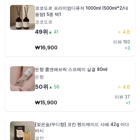
코코도르 프리미엄디퓨저 1000ml (500ml*2/대
용량) 5종 택1
코코도르
49
위
⭐
4.8
▲
41
리뷰
193
₩
16,900
+
3
든향 룸앤패브릭 스프레이 살결 80ml
든향
50
위
⭐
4.8
▲
58
리뷰
37
₩
15,900
+
1
[젖은숲/우디향] 코칸 핸드메이드 샤쉐 42g 이다
바시
코칸