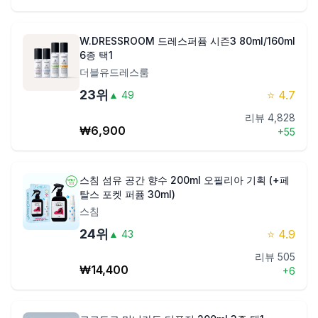
W.DRESSROOM 드레스퍼퓸 시즌3 80ml/160ml
6종 택1
더블유드레스룸
23
위
⭐
4.7
▲
49
리뷰
4,828
₩
6,900
+
55
스침 섬유 공간 향수 200ml 오필리아 기획 (+페
탈스 포켓 퍼퓸 30ml)
스침
24
위
⭐
4.9
▲
43
리뷰
505
₩
14,400
+
6