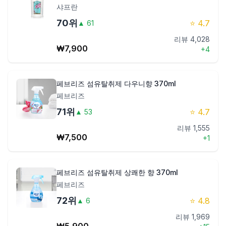
샤프란
70
위
⭐
4.7
▲
61
리뷰
4,028
₩
7,900
+
4
페브리즈 섬유탈취제 다우니향 370ml
페브리즈
71
위
⭐
4.7
▲
53
리뷰
1,555
₩
7,500
+
1
페브리즈 섬유탈취제 상쾌한 향 370ml
페브리즈
72
위
⭐
4.8
▲
6
리뷰
1,969