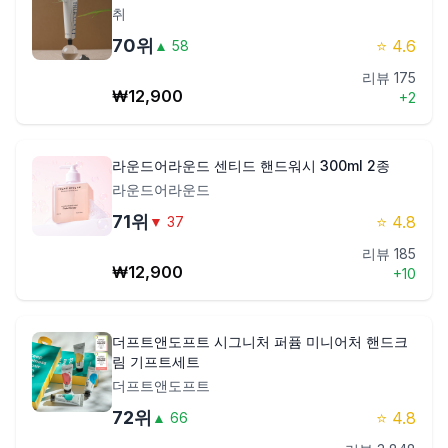
취
70
위
⭐
4.6
▲
58
리뷰
175
₩
12,900
+
2
라운드어라운드 센티드 핸드워시 300ml 2종
라운드어라운드
71
위
⭐
4.8
▼
37
리뷰
185
₩
12,900
+
10
더프트앤도프트 시그니처 퍼퓸 미니어처 핸드크
림 기프트세트
더프트앤도프트
72
위
⭐
4.8
▲
66