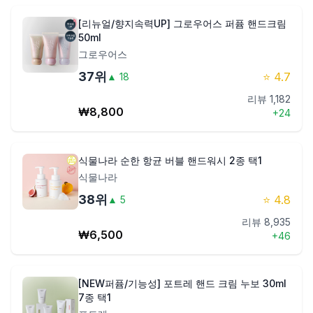
[리뉴얼/향지속력UP] 그로우어스 퍼퓸 핸드크림
50ml
그로우어스
37
위
⭐
4.7
▲
18
리뷰
1,182
₩
8,800
+
24
식물나라 순한 항균 버블 핸드워시 2종 택1
식물나라
38
위
⭐
4.8
▲
5
리뷰
8,935
₩
6,500
+
46
[NEW퍼퓸/기능성] 포트레 핸드 크림 누보 30ml
7종 택1