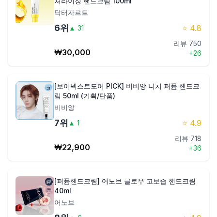
처라이징 핸드크림 100ml
닥터자르트
6
위
⭐
4.8
▲
31
리뷰
750
₩
30,000
+
26
[보이넥스트도어 PICK] 비비앙 니치 퍼퓸 핸드크
림 50ml (기획/단품)
비비앙
7
위
⭐
4.9
▲
1
리뷰
718
₩
22,900
+
36
[퍼퓸핸드크림] 어노브 글로우 고보습 핸드크림
40ml
어노브