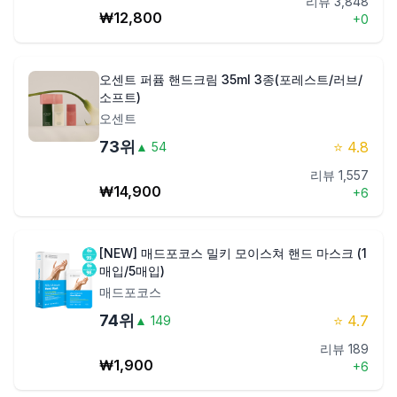
리뷰
3,848
₩
12,800
+
0
오센트 퍼퓸 핸드크림 35ml 3종(포레스트/러브/
소프트)
오센트
73
위
⭐
4.8
▲
54
리뷰
1,557
₩
14,900
+
6
[NEW] 매드포코스 밀키 모이스쳐 핸드 마스크 (1
매입/5매입)
매드포코스
74
위
⭐
4.7
▲
149
리뷰
189
₩
1,900
+
6