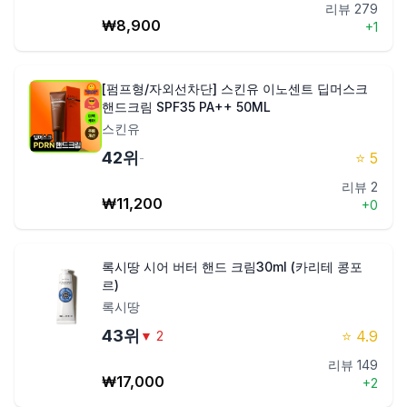
리뷰
279
₩
8,900
+
1
[펌프형/자외선차단] 스킨유 이노센트 딥머스크
핸드크림 SPF35 PA++ 50ML
스킨유
42
위
⭐
5
-
리뷰
2
₩
11,200
+
0
록시땅 시어 버터 핸드 크림30ml (카리테 콩포
르)
록시땅
43
위
⭐
4.9
▼
2
리뷰
149
₩
17,000
+
2