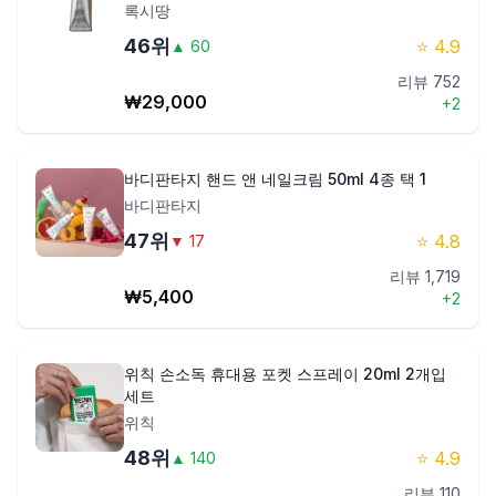
록시땅
46
위
⭐
4.9
▲
60
리뷰
752
₩
29,000
+
2
바디판타지 핸드 앤 네일크림 50ml 4종 택 1
바디판타지
47
위
⭐
4.8
▼
17
리뷰
1,719
₩
5,400
+
2
위칙 손소독 휴대용 포켓 스프레이 20ml 2개입
세트
위칙
48
위
⭐
4.9
▲
140
리뷰
110