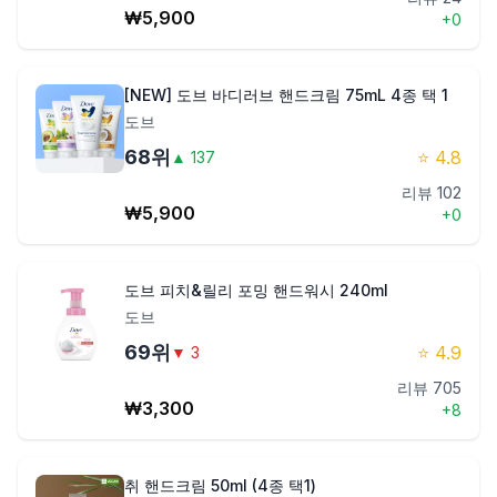
₩
5,900
+
0
[NEW] 도브 바디러브 핸드크림 75mL 4종 택 1
도브
68
위
⭐
4.8
▲
137
리뷰
102
₩
5,900
+
0
도브 피치&릴리 포밍 핸드워시 240ml
도브
69
위
⭐
4.9
▼
3
리뷰
705
₩
3,300
+
8
취 핸드크림 50ml (4종 택1)