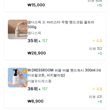
리뷰
406
₩
15,000
+
15
엠디스픽 드 바리스타 무향 핸드크림 울트라
300g
엠디스픽
35
위
⭐
4.9
▲
127
리뷰
152
₩
26,900
+
0
W.DRESSROOM 퍼퓸 버블 핸드워시 300ml (에
이프릴코튼, 피치블러썸)
더블유드레스룸
36
위
⭐
4.9
▲
137
리뷰
431
₩
8,900
+
6