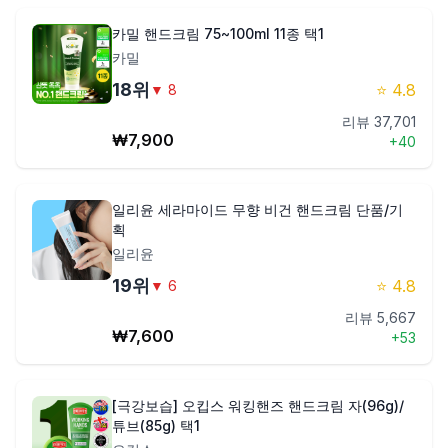
카밀 핸드크림 75~100ml 11종 택1
카밀
18
위
⭐
4.8
▼
8
리뷰
37,701
₩
7,900
+
40
일리윤 세라마이드 무향 비건 핸드크림 단품/기
획
일리윤
19
위
⭐
4.8
▼
6
리뷰
5,667
₩
7,600
+
53
[극강보습] 오킵스 워킹핸즈 핸드크림 자(96g)/
튜브(85g) 택1