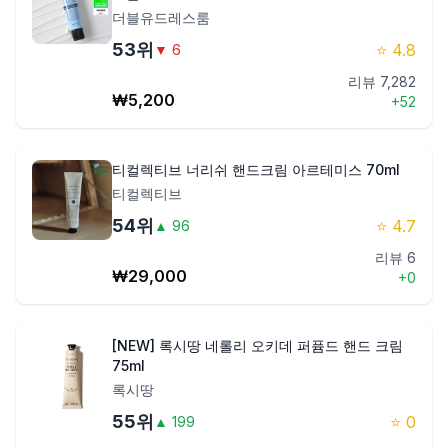
더블유드레스룸
53
위
⭐
4.8
▼
6
리뷰
7,282
₩
5,200
+
52
티컬렉티브 너리쉬 핸드크림 아르테미스 70ml
티컬렉티브
54
위
⭐
4.7
▲
96
리뷰
6
₩
29,000
+
0
[NEW] 록시땅 네롤리 오키데 퍼퓸드 핸드 크림
75ml
록시땅
55
위
⭐
0
▲
199