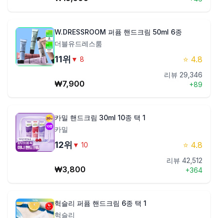
W.DRESSROOM 퍼퓸 핸드크림 50ml 6종
더블유드레스룸
11
위
⭐
4.8
▼
8
리뷰
29,346
₩
7,900
+
89
카밀 핸드크림 30ml 10종 택 1
카밀
12
위
⭐
4.8
▼
10
리뷰
42,512
₩
3,800
+
364
헉슬리 퍼퓸 핸드크림 6종 택 1
헉슬리