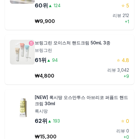
60
위
⭐
5
▲
124
리뷰
212
₩
9,900
+
1
브링그린 모이스처 핸드크림 50mL 3종
브링그린
61
위
⭐
4.8
▲
94
리뷰
3,042
₩
4,800
+
9
[NEW] 록시땅 오스만투스 아브리코 퍼퓸드 핸드
크림 30ml
록시땅
62
위
⭐
0
▲
193
리뷰
0
₩
15,300
+
0