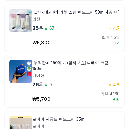
[살냄새&잔향] 멈칫 멜팅 핸드크림 50ml 4종 택1
멈칫
25
위
⭐
4.7
▲
67
리뷰
1,513
₩
5,800
+
4
[누적판매 150억 개/멀티보습] 니베아 크림
150ml
니베아
26
위
⭐
4.8
▲
9
리뷰
4,169
₩
5,700
+
16
로이비 퍼퓸드 핸드크림 35ml
로이비