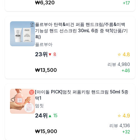
₩
6,320
+
17
플르부아 탄력&비건 퍼퓸 핸드크림/주름&미백
기능성 핸드 선스크린 30mL 6종 중 택1(단품/기
획)
플르부아
23
위
⭐
4.8
▼
8
리뷰
4,980
₩
13,500
+
46
[아이돌 PICK]멈칫 퍼퓸키링 핸드크림 50ml 5종
택1
멈칫
24
위
⭐
4.9
▲
15
리뷰
4,136
₩
15,900
+
32