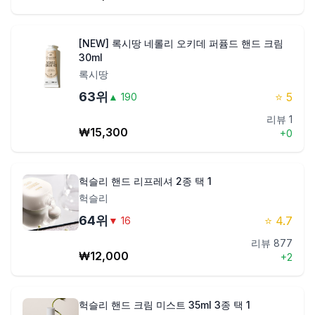
[NEW] 록시땅 네롤리 오키데 퍼퓸드 핸드 크림
30ml
록시땅
63
위
⭐
5
▲
190
리뷰
1
₩
15,300
+
0
헉슬리 핸드 리프레셔 2종 택 1
헉슬리
64
위
⭐
4.7
▼
16
리뷰
877
₩
12,000
+
2
헉슬리 핸드 크림 미스트 35ml 3종 택 1