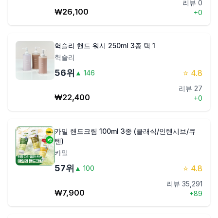
리뷰
0
₩
26,100
+
0
헉슬리 핸드 워시 250ml 3종 택 1
헉슬리
56
위
⭐
4.8
▲
146
리뷰
27
₩
22,400
+
0
카밀 핸드크림 100ml 3종 (클래식/인텐시브/큐
텐)
카밀
57
위
⭐
4.8
▲
100
리뷰
35,291
₩
7,900
+
89