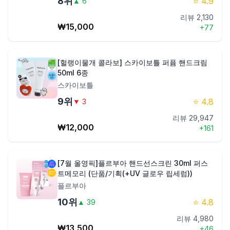
8
위
⭐
4.9
▲
6
리뷰
2,130
₩
15,000
+
77
[헐랭이물개 콜라보] 스카이보틀 퍼퓸 핸드크림
50ml 6종
스카이보틀
9
위
⭐
4.8
▼
3
리뷰
29,947
₩
12,000
+
161
[7월 올영픽]플르부아 핸드선스크린 30ml 퍼스
트메모리 (단품/기획(+UV 글로우 립세럼))
플르부아
10
위
⭐
4.8
▲
39
리뷰
4,980
₩
13,500
+
46