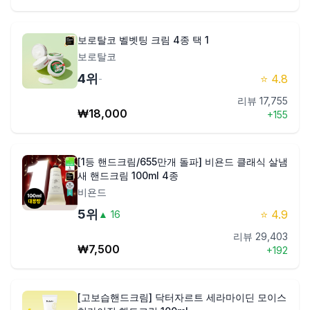
보로탈코 벨벳팅 크림 4종 택 1
보로탈코
4
위
⭐
4.8
-
리뷰
17,755
₩
18,000
+
155
[1등 핸드크림/655만개 돌파] 비욘드 클래식 살냄
새 핸드크림 100ml 4종
비욘드
5
위
⭐
4.9
▲
16
리뷰
29,403
₩
7,500
+
192
[고보습핸드크림] 닥터자르트 세라마이딘 모이스