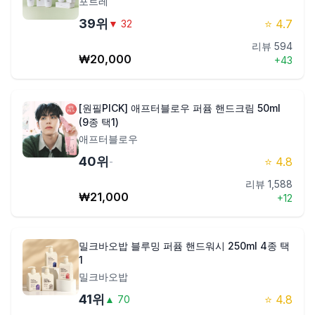
포트레
39
위
⭐
4.7
▼
32
리뷰
594
₩
20,000
+
43
[원필PICK] 애프터블로우 퍼퓸 핸드크림 50ml
(9종 택1)
애프터블로우
40
위
⭐
4.8
-
리뷰
1,588
₩
21,000
+
12
밀크바오밥 블루밍 퍼퓸 핸드워시 250ml 4종 택
1
밀크바오밥
41
위
⭐
4.8
▲
70