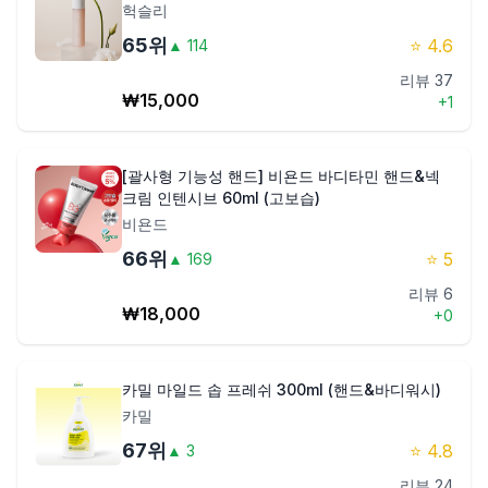
헉슬리
65
위
⭐
4.6
▲
114
리뷰
37
₩
15,000
+
1
[괄사형 기능성 핸드] 비욘드 바디타민 핸드&넥
크림 인텐시브 60ml (고보습)
비욘드
66
위
⭐
5
▲
169
리뷰
6
₩
18,000
+
0
카밀 마일드 솝 프레쉬 300ml (핸드&바디워시)
카밀
67
위
⭐
4.8
▲
3
리뷰
24