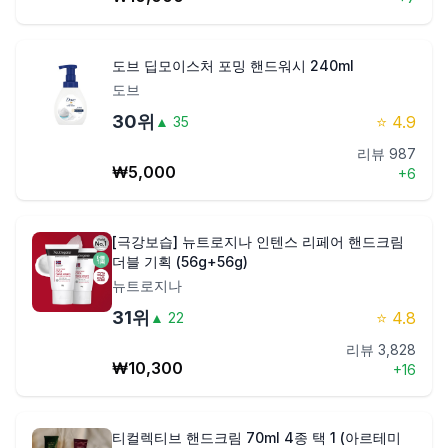
도브 딥모이스처 포밍 핸드워시 240ml
도브
30
위
⭐
4.9
▲
35
리뷰
987
₩
5,000
+
6
[극강보습] 뉴트로지나 인텐스 리페어 핸드크림
더블 기획 (56g+56g)
뉴트로지나
31
위
⭐
4.8
▲
22
리뷰
3,828
₩
10,300
+
16
티컬렉티브 핸드크림 70ml 4종 택 1 (아르테미