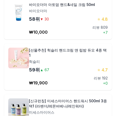
바이오더마 아토덤 핸드&네일 크림 50ml
바이오더마
58
위
⭐
4.8
▼
30
리뷰
809
₩
10,000
+
7
[선물추천] 헉슬리 핸드크림 앤 립밤 듀오 4종 택
1
헉슬리
59
위
⭐
4.7
▲
67
리뷰
192
₩
19,900
+
0
[신규런칭] 미세스마이어스 핸드워시 500ml 3종
택1 (라벤더/레몬버베나/레인워터)
미세스마이어스