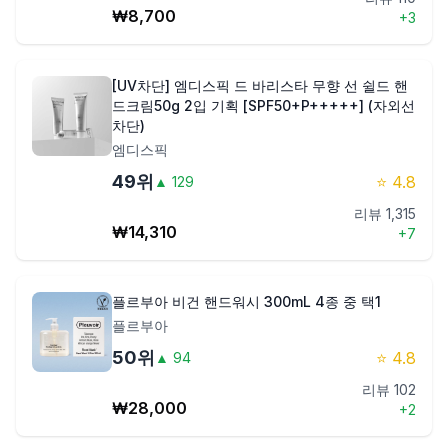
₩
8,700
+
3
[UV차단] 엠디스픽 드 바리스타 무향 선 쉴드 핸
드크림50g 2입 기획 [SPF50+P+++++] (자외선
차단)
엠디스픽
49
위
⭐
4.8
▲
129
리뷰
1,315
₩
14,310
+
7
플르부아 비건 핸드워시 300mL 4종 중 택1
플르부아
50
위
⭐
4.8
▲
94
리뷰
102
₩
28,000
+
2