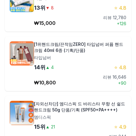
13
위
⭐
4.8
▼
8
리뷰
12,780
₩
15,000
+
126
[1위핸드크림/끈적임ZERO] 타입넘버 퍼퓸 핸드
크림 40ml 6종 (기획/단품)
타입넘버
14
위
⭐
4.8
▲
4
리뷰
16,646
₩
10,800
+
90
[자외선차단] 엠디스픽 드 바리스타 무향 선 쉴드
핸드크림 50g 단품/기획 (SPF50+PA++++)
엠디스픽
15
위
⭐
4.9
▲
21