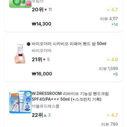
오킵스
20
위
⭐
4.7
▼
11
리뷰
4,117
₩
14,300
+
14
바이오더마 시카비오 리페어 핸드 밤 50ml
바이오더마
21
위
⭐
4.9
▼
5
리뷰
1,599
₩
16,000
+
8
W.DRESSROOM 리바이브 기능성 핸드크림
SPF40/PA+++ 50ml (+스크런치 기획)
더블유드레스룸
22
위
⭐
4.7
▲
3
리뷰
789