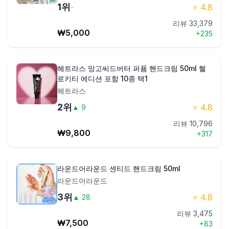
1
위
⭐
4.8
-
제품비교
리뷰
33,379
₩
5,000
+
235
Login
헤트라스 망고씨드버터 퍼퓸 핸드크림 50ml 헬
로키티 에디션 포함 10종 택1
헤트라스
2
위
⭐
4.8
▲
9
리뷰
10,796
₩
9,800
+
317
라운드어라운드 센티드 핸드크림 50ml
라운드어라운드
3
위
⭐
4.8
▲
28
리뷰
3,475
₩
7,500
+
83