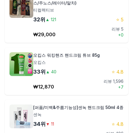
스/주노스/레이터/말차)
티컬렉티브
32
위
⭐
5
▲
121
리뷰
5
₩
29,000
+
0
오킵스 워킹핸즈 핸드크림 튜브 85g
오킵스
33
위
⭐
4.8
▲
40
리뷰
1,596
₩
12,870
+
7
[퍼퓸/미백&주름기능성]센녹 핸드크림 50ml 4종
센녹
34
위
⭐
4.8
▼
11