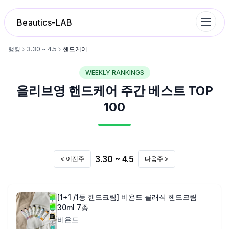
Beautics-LAB
랭킹
3.30 ~ 4.5
핸드케어
WEEKLY RANKINGS
랭킹
올리브영
핸드케어
주간 베스트 TOP
성분분석
100
나의 스킨케어
3.30 ~ 4.5
< 이전주
다음주 >
대화 이력
찜 목록
[1+1 /1등 핸드크림] 비욘드 클래식 핸드크림
30ml 7종
비욘드
루틴탐색