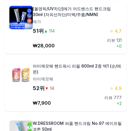
[올영픽/UV차단]에가 어드밴스드 핸드크림
30ml (자외선차단/미백/주름/NMN)
에가
51
위
⭐
4.7
▲
114
리뷰
131
₩
28,000
+
0
아이깨끗해 핸드워시 리필 600ml 2종 택1 (순/레
몬)
아이깨끗해
52
위
⭐
4.9
▼
14
리뷰
777
₩
7,900
+
2
W.DRESSROOM 퍼퓸 핸드크림 No.97 에이프릴
코튼 50ml