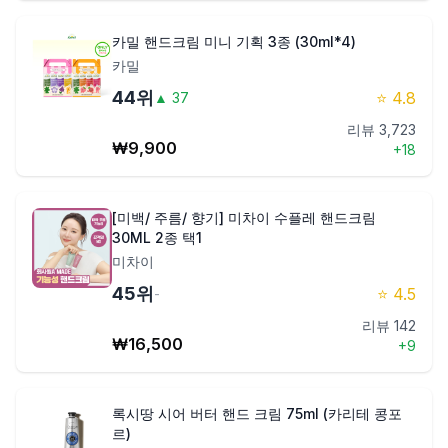
카밀 핸드크림 미니 기획 3종 (30ml*4)
카밀
44
위
⭐
4.8
▲
37
리뷰
3,723
₩
9,900
+
18
[미백/ 주름/ 향기] 미차이 수플레 핸드크림
30ML 2종 택1
미차이
45
위
⭐
4.5
-
리뷰
142
₩
16,500
+
9
록시땅 시어 버터 핸드 크림 75ml (카리테 콩포
르)