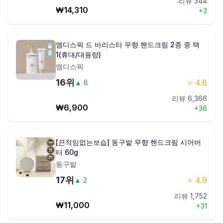
리뷰
344
₩
14,310
+
3
엠디스픽 드 바리스타 무향 핸드크림 2종 중 택
1(휴대/대용량)
엠디스픽
16
위
⭐
4.8
▲
8
리뷰
6,366
₩
6,900
+
36
[끈적임없는보습] 동구밭 무향 핸드크림 시어버
터 60g
동구밭
17
위
⭐
4.9
▲
2
리뷰
1,752
₩
11,000
+
31