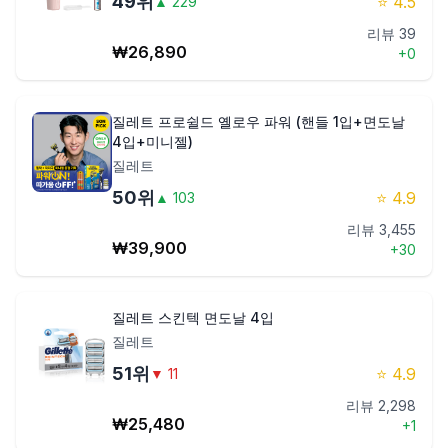
49
위
⭐
4.5
▲
229
리뷰
39
₩
26,890
+
0
질레트 프로쉴드 옐로우 파워 (핸들 1입+면도날
4입+미니젤)
질레트
50
위
⭐
4.9
▲
103
리뷰
3,455
₩
39,900
+
30
질레트 스킨텍 면도날 4입
질레트
51
위
⭐
4.9
▼
11
리뷰
2,298
₩
25,480
+
1