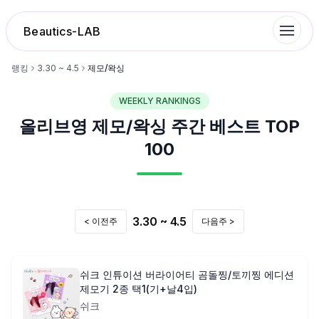
Beautics-LAB
랭킹
3.30 ~ 4.5
제모/왁싱
WEEKLY RANKINGS
랭킹
올리브영
제모/왁싱
주간 베스트 TOP
성분분석
100
나의 스킨케어
3.30 ~ 4.5
< 이전주
다음주 >
대화 이력
찜 목록
쉬크 인튜이션 버라이어티 곰돌찡/토끼찡 에디션
제모기 2종 택1(기+날4입)
쉬크
루틴탐색