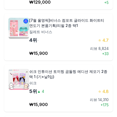
₩
129,000
+
5
[7월 올영픽]비너스 컴포트 글라이드 화이트티
면도기 본품기획/리필 2종 택1
질레트 비너스
4
위
⭐
4.7
-
리뷰
8,824
₩
15,900
+
33
쉬크 인튜이션 토끼찡 곰돌찡 에디션 제모기 2종
택 1 (기+날1입)
쉬크
5
위
⭐
4.8
▲
4
리뷰
14,310
₩
15,900
+
175