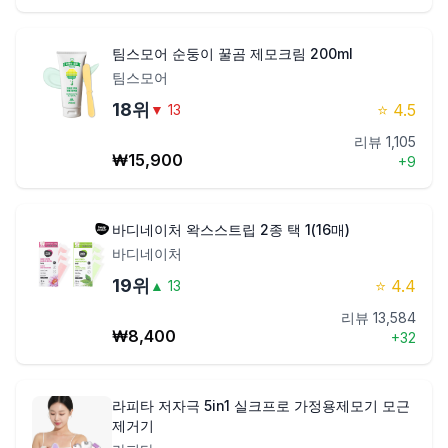
팀스모어 순둥이 꿀곰 제모크림 200ml
팀스모어
18
위
⭐
4.5
▼
13
리뷰
1,105
₩
15,900
+
9
바디네이처 왁스스트립 2종 택 1(16매)
바디네이처
19
위
⭐
4.4
▲
13
리뷰
13,584
₩
8,400
+
32
라피타 저자극 5in1 실크프로 가정용제모기 모근
제거기