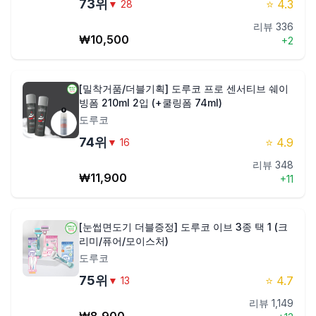
73
위
⭐
4.3
▼
28
리뷰
336
₩
10,500
+
2
[밀착거품/더블기획] 도루코 프로 센서티브 쉐이
빙폼 210ml 2입 (+쿨링폼 74ml)
도루코
74
위
⭐
4.9
▼
16
리뷰
348
₩
11,900
+
11
[눈썹면도기 더블증정] 도루코 이브 3종 택 1 (크
리미/퓨어/모이스처)
도루코
75
위
⭐
4.7
▼
13
리뷰
1,149