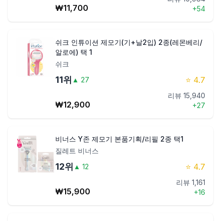
₩
11,700
+
54
쉬크 인튜이션 제모기(기+날2입) 2종(레몬베리/
알로에) 택 1
쉬크
11
위
⭐
4.7
▲
27
리뷰
15,940
₩
12,900
+
27
비너스 Y존 제모기 본품기획/리필 2종 택1
질레트 비너스
12
위
⭐
4.7
▲
12
리뷰
1,161
₩
15,900
+
16