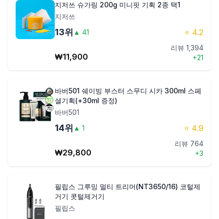
지저쓰 슈가링 200g 미니핏 기획 2종 택1
지저쓰
13
위
⭐
4.2
▲
41
리뷰
1,394
₩
11,900
+
21
바버501 쉐이빙 부스터 스무디 시카 300ml 스페
셜기획(+30ml 증정)
바버501
14
위
⭐
4.9
▲
1
리뷰
764
₩
29,800
+
3
필립스 그루밍 멀티 트리머(NT3650/16) 코털제
거기 콧털제거기
필립스