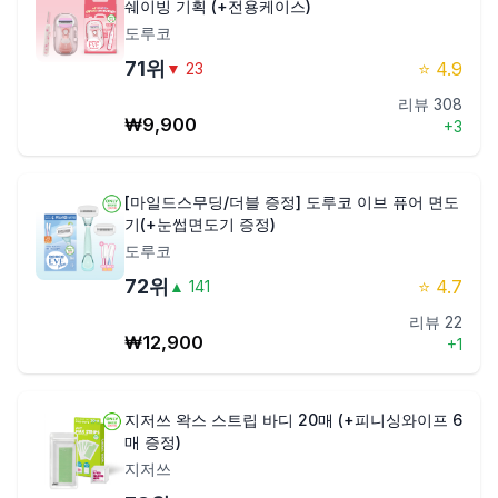
쉐이빙 기획 (+전용케이스)
도루코
71
위
⭐
4.9
▼
23
리뷰
308
₩
9,900
+
3
[마일드스무딩/더블 증정] 도루코 이브 퓨어 면도
기(+눈썹면도기 증정)
도루코
72
위
⭐
4.7
▲
141
리뷰
22
₩
12,900
+
1
지저쓰 왁스 스트립 바디 20매 (+피니싱와이프 6
매 증정)
지저쓰