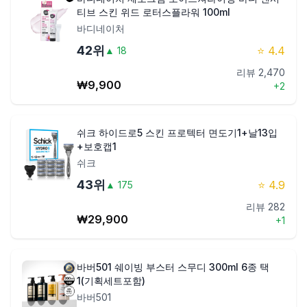
티브 스킨 위드 로터스플라워 100ml
바디네이처
42
위
⭐
4.4
▲
18
리뷰
2,470
₩
9,900
+
2
쉬크 하이드로5 스킨 프로텍터 면도기1+날13입
+보호캡1
쉬크
43
위
⭐
4.9
▲
175
리뷰
282
₩
29,900
+
1
바버501 쉐이빙 부스터 스무디 300ml 6종 택
1(기획세트포함)
바버501