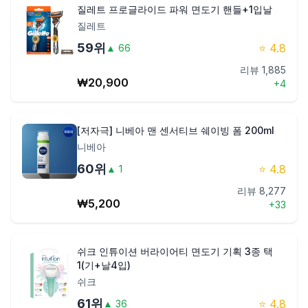
질레트 프로글라이드 파워 면도기 핸들+1입날
질레트
59
위
⭐
4.8
▲
66
리뷰
1,885
₩
20,900
+
4
[저자극] 니베아 맨 센서티브 쉐이빙 폼 200ml
니베아
60
위
⭐
4.8
▲
1
리뷰
8,277
₩
5,200
+
33
쉬크 인튜이션 버라이어티 면도기 기획 3종 택
1(기+날4입)
쉬크
61
위
⭐
4.8
▲
36