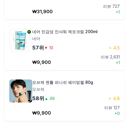
리뷰
727
₩
31,900
+
1
네어 민감성 인샤워 제모크림 200ml
네어
57
위
⭐
4.5
▼
10
리뷰
2,631
₩
9,900
+
1
오브제 젠틀 피니쉬 쉐이빙젤 80g
오브제
58
위
⭐
4.8
▲
49
리뷰
127
₩
9,900
+
0