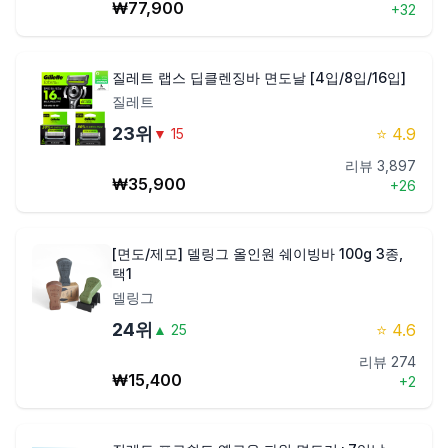
₩
77,900
+
32
질레트 랩스 딥클렌징바 면도날 [4입/8입/16입]
질레트
23
위
⭐
4.9
▼
15
리뷰
3,897
₩
35,900
+
26
[면도/제모] 델링그 올인원 쉐이빙바 100g 3종,
택1
델링그
24
위
⭐
4.6
▲
25
리뷰
274
₩
15,400
+
2