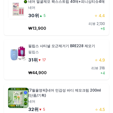
네어 얼굴제모 왁스스트립 40매+피니싱티슈4매
네어
30
위
⭐
4.4
▲
5
리뷰
2,130
₩
13,900
+
6
필립스 샤티넬 모근제거기 BRE228 제모기
필립스
31
위
⭐
4.9
▼
17
리뷰
318
₩
44,900
+
4
[7월올영픽]네어 민감성 바디 제모크림 200ml
(단품/기획)
네어
32
위
⭐
4.5
▼
5