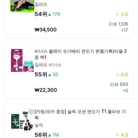
질레트
54
위
⭐
4.8
▲
179
리뷰
1,518
₩
34,500
+
17
비너스 올레이 슈가베리 면도기 본품기획/리필 2
종 택1
질레트 비너스
55
위
⭐
4.8
▲
50
리뷰
889
₩
22,300
+
0
[키링/포카 증정] 슬릭 모션 면도기 T1 콜라보 기
획
슬릭
56
위
⭐
4.9
▲
114