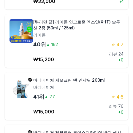
₩
33,000
+
1
[뿌리면 끝] 라이콘 인그로운 엑스잇(X-IT) 솔루
션 2종 (50ml / 125ml)
라이콘
40
위
⭐
4.7
▲
162
리뷰
24
₩
15,200
+
0
바디네이처 제모크림 맨 인샤워 200ml
바디네이처
41
위
⭐
4.6
▲
77
리뷰
76
₩
15,000
+
0
바디네이처 제모크림 모이스쳐라이징 바디 센시