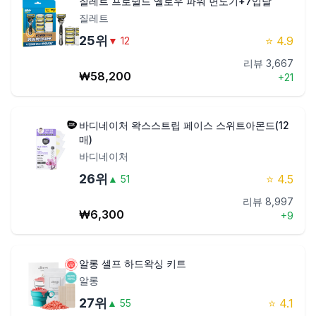
질레트 프로쉴드 옐로우 파워 면도기+7입날
질레트
25
위
⭐
4.9
▼
12
리뷰
3,667
₩
58,200
+
21
바디네이처 왁스스트립 페이스 스위트아몬드(12
매)
바디네이처
26
위
⭐
4.5
▲
51
리뷰
8,997
₩
6,300
+
9
알롱 셀프 하드왁싱 키트
알롱
27
위
⭐
4.1
▲
55