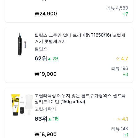
리뷰
4,580
₩
24,900
+
7
필립스 그루밍 멀티 트리머(NT1650/16) 코털제
거기 콧털제거기
필립스
62
위
⭐
4.7
▲
29
리뷰
196
₩
19,000
+
0
고릴라왁싱 데우지 않는 콜드슈가링왁스 셀프왁
싱키트 1개입 (150g x 1ea)
고릴라왁싱
63
위
⭐
4.1
▲
115
리뷰
148
₩
18,900
+
1