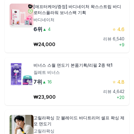
[애프터케어/증정] 바디네이처 왁스스트립 바디
로터스플라워 보너스팩 기획
바디네이처
6
위
⭐
4.6
▲
4
리뷰
6,540
₩
24,000
+
9
비너스 스월 면도기 본품기획/리필 2종 택1
질레트 비너스
7
위
⭐
4.8
▲
16
리뷰
4,642
₩
23,900
+
20
고릴라왁싱 갓 블레이드 바디트리머 셀프 왁싱 제
모 면도기
고릴라왁싱