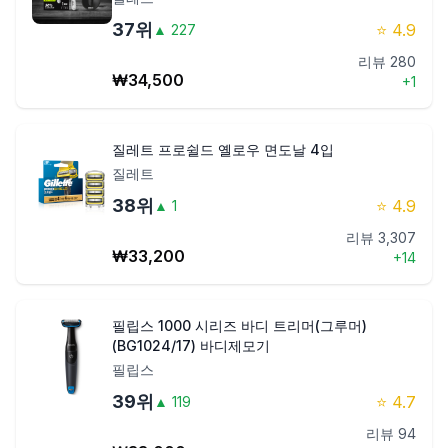
37
위
⭐
4.9
▲
227
리뷰
280
₩
34,500
+
1
질레트 프로쉴드 옐로우 면도날 4입
질레트
38
위
⭐
4.9
▲
1
리뷰
3,307
₩
33,200
+
14
필립스 1000 시리즈 바디 트리머(그루머)
(BG1024/17) 바디제모기
필립스
39
위
⭐
4.7
▲
119
리뷰
94