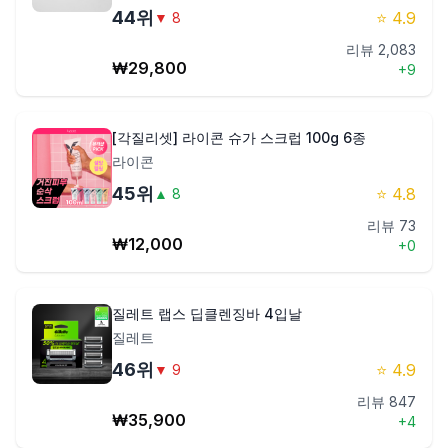
44
위
⭐
4.9
▼
8
리뷰
2,083
₩
29,800
+
9
[각질리셋] 라이콘 슈가 스크럽 100g 6종
라이콘
45
위
⭐
4.8
▲
8
리뷰
73
₩
12,000
+
0
질레트 랩스 딥클렌징바 4입날
질레트
46
위
⭐
4.9
▼
9
리뷰
847
₩
35,900
+
4