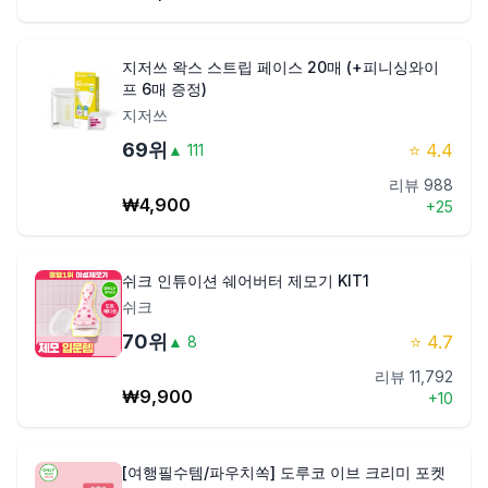
지저쓰 왁스 스트립 페이스 20매 (+피니싱와이
프 6매 증정)
지저쓰
69
위
⭐
4.4
▲
111
리뷰
988
₩
4,900
+
25
쉬크 인튜이션 쉐어버터 제모기 KIT1
쉬크
70
위
⭐
4.7
▲
8
리뷰
11,792
₩
9,900
+
10
[여행필수템/파우치쏙] 도루코 이브 크리미 포켓