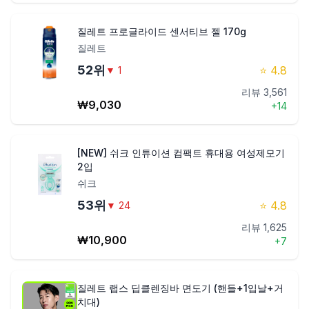
질레트 프로글라이드 센서티브 젤 170g
질레트
52
위
⭐
4.8
▼
1
리뷰
3,561
₩
9,030
+
14
[NEW] 쉬크 인튜이션 컴팩트 휴대용 여성제모기
2입
쉬크
53
위
⭐
4.8
▼
24
리뷰
1,625
₩
10,900
+
7
질레트 랩스 딥클렌징바 면도기 (핸들+1입날+거
치대)