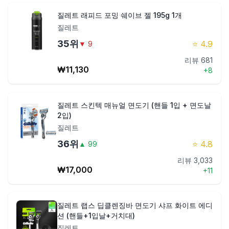
질레트 래피드 포밍 쉐이브 젤 195g 1개
질레트
35
위
⭐
4.9
▼
9
리뷰
681
₩
11,130
+
8
질레트 스킨텍 매뉴얼 면도기 (핸들 1입 + 면도날
2입)
질레트
36
위
⭐
4.8
▲
99
리뷰
3,033
₩
17,000
+
11
질레트 랩스 딥클렌징바 면도기 샤프 화이트 에디
션 (핸들+1입날+거치대)
질레트