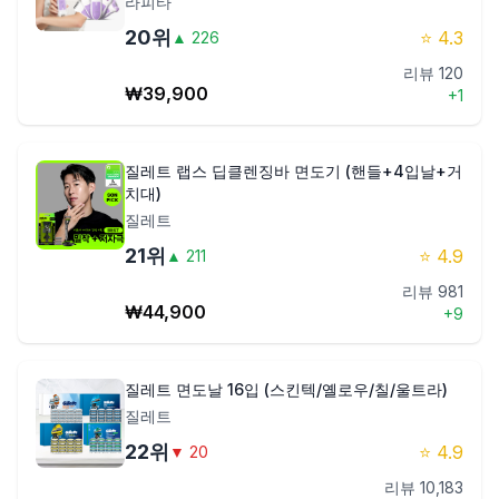
라피타
20
위
⭐
4.3
▲
226
리뷰
120
₩
39,900
+
1
질레트 랩스 딥클렌징바 면도기 (핸들+4입날+거
치대)
질레트
21
위
⭐
4.9
▲
211
리뷰
981
₩
44,900
+
9
질레트 면도날 16입 (스킨텍/옐로우/칠/울트라)
질레트
22
위
⭐
4.9
▼
20
리뷰
10,183