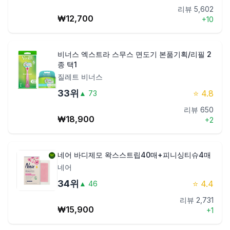
리뷰
5,602
₩
12,700
+
10
비너스 엑스트라 스무스 면도기 본품기획/리필 2
종 택1
질레트 비너스
33
위
⭐
4.8
▲
73
리뷰
650
₩
18,900
+
2
네어 바디제모 왁스스트립40매+피니싱티슈4매
네어
34
위
⭐
4.4
▲
46
리뷰
2,731
₩
15,900
+
1