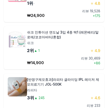
1
위
⭐
4.8
-
제품비교
리뷰
19,528
₩
24,900
+
175
Login
쉬크 인튜이션 면도날 3입 4종 택1 (레몬베리/알
로에/코코아버터/혼합)
쉬크
2
위
⭐
4.9
▲
1
리뷰
30,469
₩
14,900
+
86
[반영구제모효과]라피타 글라이딩 IPL 레이저 제
모의료기기 JOL-500K
라피타
3
위
⭐
4.6
▲
245
리뷰
233