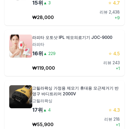
15
위
⭐
4.7
▲
3
리뷰
2,438
₩
28,000
+
9
라피타 오토샷 IPL 제모의료기기 JOC-9000
라피타
16
위
⭐
4.5
▲
229
리뷰
243
₩
119,000
+
1
고릴라왁싱 가정용 제모기 휴대용 모근제거기 반
영구 바디트리머 2000V
고릴라왁싱
17
위
⭐
4.3
▲
4
리뷰
218
₩
55,900
+
1