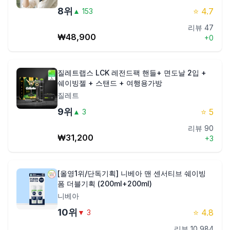
8
위
⭐
4.7
▲
153
리뷰
47
₩
48,900
+
0
질레트랩스 LCK 레전드팩 핸들+ 면도날 2입 +
쉐이빙젤 + 스탠드 + 여행용가방
질레트
9
위
⭐
5
▲
3
리뷰
90
₩
31,200
+
3
[올영1위/단독기획] 니베아 맨 센서티브 쉐이빙
폼 더블기획 (200ml+200ml)
니베아
10
위
⭐
4.8
▼
3
리뷰
10,984