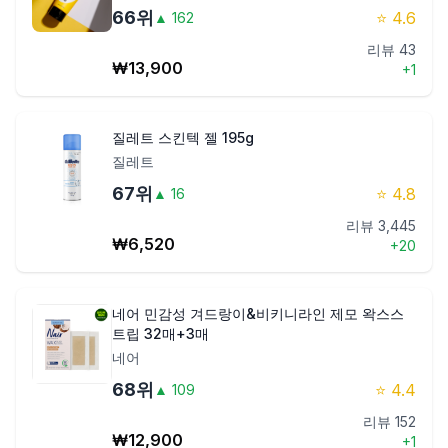
66
위
⭐
4.6
▲
162
리뷰
43
₩
13,900
+
1
질레트 스킨텍 젤 195g
질레트
67
위
⭐
4.8
▲
16
리뷰
3,445
₩
6,520
+
20
네어 민감성 겨드랑이&비키니라인 제모 왁스스
트립 32매+3매
네어
68
위
⭐
4.4
▲
109
리뷰
152
₩
12,900
+
1