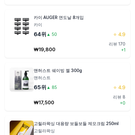
카이 AUGER 면도날 8개입
카이
64
위
⭐
4.9
▲
50
리뷰
170
₩
19,800
+
1
맨허스트 쉐이빙 젤 300g
맨허스트
65
위
⭐
4.9
▲
85
리뷰
8
₩
17,500
+
0
고릴라왁싱 대용량 보들보들 제모크림 250ml
고릴라왁싱