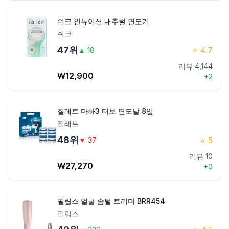
쉬크 인튜이션 내추럴 면도기
쉬크
47
위
⭐
4.7
▲
18
리뷰
4,144
₩
12,900
+
2
질레트 마하3 터보 면도날 8입
질레트
48
위
⭐
5
▼
37
리뷰
10
₩
27,270
+
0
필립스 얼굴 솜털 트리머 BRR454
필립스